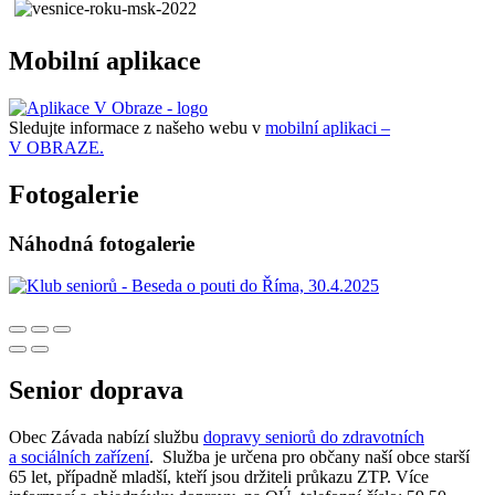
Mobilní aplikace
Sledujte informace z našeho webu v
mobilní aplikaci –
V OBRAZE.
Fotogalerie
Náhodná fotogalerie
Senior doprava
Obec Závada nabízí službu
dopravy seniorů do zdravotních
a sociálních zařízení
. Služba je určena pro občany naší obce starší
65 let, případně mladší, kteří jsou držiteli průkazu ZTP. Více