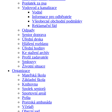
Poplatek za psa
Vodovod a kanalizace
Vodné
Informace pro odběratele
Všeobecné obchodní podmínky
Reklamační řád
Odpady
Senior doprava
Úřední deska
Hlášení rozhlasu
Úřední hodiny
Ke stažení archív
Profil zadavatele
Smlouvy
Životní situace
Organizace
Mateřská škola
Základní škola
Knihovna
Spolek seniorů
Sportovní areál
Pošta
Prajzská ambasáda
Včelaři
Obecní sad