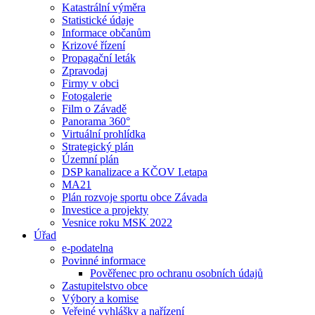
Katastrální výměra
Statistické údaje
Informace občanům
Krizové řízení
Propagační leták
Zpravodaj
Firmy v obci
Fotogalerie
Film o Závadě
Panorama 360°
Virtuální prohlídka
Strategický plán
Územní plán
DSP kanalizace a KČOV I.etapa
MA21
Plán rozvoje sportu obce Závada
Investice a projekty
Vesnice roku MSK 2022
Úřad
e-podatelna
Povinné informace
Pověřenec pro ochranu osobních údajů
Zastupitelstvo obce
Výbory a komise
Veřejné vyhlášky a nařízení