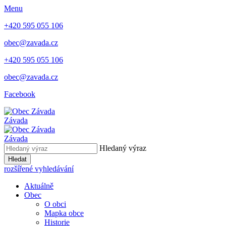
Menu
+420 595 055 106
obec@zavada.cz
+420 595 055 106
obec@zavada.cz
Facebook
Závada
Závada
Hledaný výraz
Hledat
rozšířené vyhledávání
Aktuálně
Obec
O obci
Mapka obce
Historie