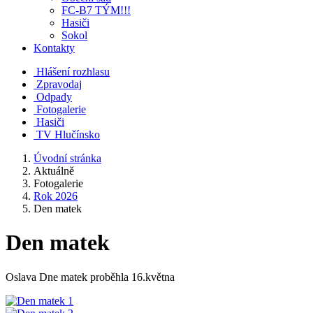
FC-B7 TÝM!!!
Hasiči
Sokol
Kontakty
Hlášení rozhlasu
Zpravodaj
Odpady
Fotogalerie
Hasiči
TV Hlučínsko
Úvodní stránka
Aktuálně
Fotogalerie
Rok 2026
Den matek
Den matek
Oslava Dne matek proběhla 16.května