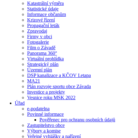
Katastrální výměra
Statistické údaje
Informace občanům
Krizové řízení
Propagační leták
Zpravodaj
Firmy v obci
Fotogalerie
Film o Závadě
Panorama 360°
Virtuální prohlídka
Strategický plán
Územní plán
DSP kanalizace a KČOV I.etapa
MA21
Plán rozvoje sportu obce Závada
Investice a projekty
Vesnice roku MSK 2022
Úřad
e-podatelna
Povinné informace
Pověřenec pro ochranu osobních údajů
Zastupitelstvo obce
Výbory a komise
Veřejné vyhlášky a nařízení