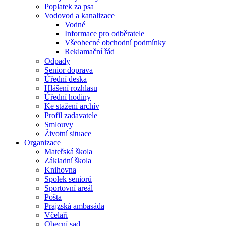
Poplatek za psa
Vodovod a kanalizace
Vodné
Informace pro odběratele
Všeobecné obchodní podmínky
Reklamační řád
Odpady
Senior doprava
Úřední deska
Hlášení rozhlasu
Úřední hodiny
Ke stažení archív
Profil zadavatele
Smlouvy
Životní situace
Organizace
Mateřská škola
Základní škola
Knihovna
Spolek seniorů
Sportovní areál
Pošta
Prajzská ambasáda
Včelaři
Obecní sad