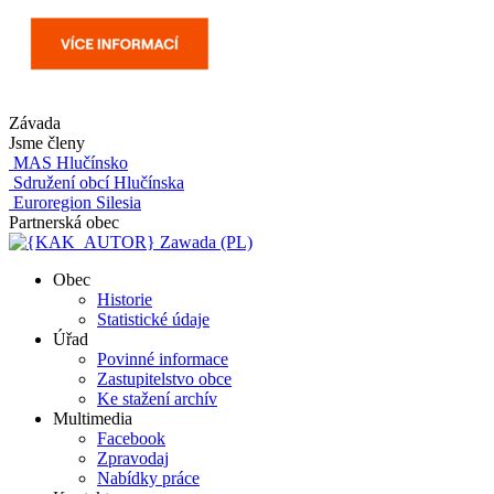
Závada
Jsme členy
MAS Hlučínsko
Sdružení obcí Hlučínska
Euroregion Silesia
Partnerská obec
Zawada (PL)
Obec
Historie
Statistické údaje
Úřad
Povinné informace
Zastupitelstvo obce
Ke stažení archív
Multimedia
Facebook
Zpravodaj
Nabídky práce