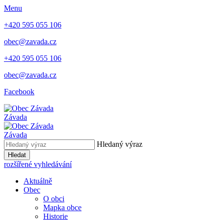
Menu
+420 595 055 106
obec@zavada.cz
+420 595 055 106
obec@zavada.cz
Facebook
Závada
Závada
Hledaný výraz
Hledat
rozšířené vyhledávání
Aktuálně
Obec
O obci
Mapka obce
Historie