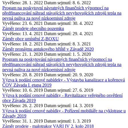
Vyvěšeno: 28. 1. 2022
Datum sejmutí: 8. 6. 2022
Progam na poskytovní návratných finančních výpomocí na
předfinancování náhrad stávajících nevyhovujících zdrojů tepla na
pevná paliva za nové nízkoemisní zdroje
Vyvěšeno: 23. 6. 2021
Datum sejmutí: 30. 4. 2022
Záměr prodeje obecního pozemku
Vyvěšeno: 13. 4. 2021
Datum sejmutí: 29. 4. 2021
Záměr obce umístění Z-BOXU
Vyvěšeno: 18. 2. 2021
Datum sejmutí: 8. 3. 2021
Záměr pronájmu antukového hřiště v Závadě 2020
Vyvěšeno: 21. 1. 2020
Datum sejmutí: 1. 5. 2020
Program na poskytování návratných finančních výpomocí na
předfinancování náhrad stávajících nevyhovujících zdrojů tepla na
pevná paliva za nové nízkoemisní zdroje
Vyvěšeno: 20. 8. 2019
Datum sejmutí: 20. 9. 2020
Výzva k podání cenové nabídeky - Výstavba kanalizace a kořenová
ČOV Závada I. etapa 2019
Vyvěšeno: 10. 6. 2019
Datum sejmutí: 27. 6. 2019
Výzva k podání cenové nabídky - Revitalizace veřejného osvětlení
obce Závada 2019
Vyvěšeno: 26. 2. 2019
Datum sejmutí: 14. 3. 2019
Výzva k podání cenové nabídky - Pořízení mobiliáře na cyklotrase u
Závady 2019
Vyvěšeno: 31. 1. 2019
Datum sejmutí: 1. 3. 2019
Záměr prodeje - malotrakor VARI IV 2. kolo 2018