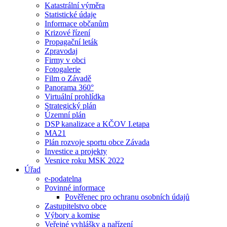
Katastrální výměra
Statistické údaje
Informace občanům
Krizové řízení
Propagační leták
Zpravodaj
Firmy v obci
Fotogalerie
Film o Závadě
Panorama 360°
Virtuální prohlídka
Strategický plán
Územní plán
DSP kanalizace a KČOV I.etapa
MA21
Plán rozvoje sportu obce Závada
Investice a projekty
Vesnice roku MSK 2022
Úřad
e-podatelna
Povinné informace
Pověřenec pro ochranu osobních údajů
Zastupitelstvo obce
Výbory a komise
Veřejné vyhlášky a nařízení