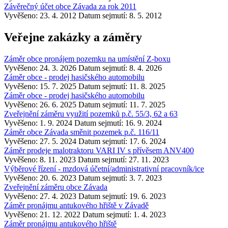
Závěrečný účet obce Závada za rok 2011
Vyvěšeno: 23. 4. 2012
Datum sejmutí: 8. 5. 2012
Veřejne zakázky a záměry
Záměr obce pronájem pozemku na umístění Z-boxu
Vyvěšeno: 24. 3. 2026
Datum sejmutí: 8. 4. 2026
Záměr obce - prodej hasičského automobilu
Vyvěšeno: 15. 7. 2025
Datum sejmutí: 11. 8. 2025
Záměr obce - prodej hasičského automobilu
Vyvěšeno: 26. 6. 2025
Datum sejmutí: 11. 7. 2025
Zveřejnění záměru využití pozemků p.č. 55/3, 62 a 63
Vyvěšeno: 1. 9. 2024
Datum sejmutí: 16. 9. 2024
Záměr obce Závada směnit pozemek p.č. 116/11
Vyvěšeno: 27. 5. 2024
Datum sejmutí: 17. 6. 2024
Záměr prodeje malotraktoru VARI IV s přívěsem ANV400
Vyvěšeno: 8. 11. 2023
Datum sejmutí: 27. 11. 2023
Výběrové řízení - mzdová účetní/administrativní pracovník/ice
Vyvěšeno: 20. 6. 2023
Datum sejmutí: 3. 7. 2023
Zveřejnění záměru obce Závada
Vyvěšeno: 27. 4. 2023
Datum sejmutí: 19. 6. 2023
Záměr pronájmu antukového hřiště v Závadě
Vyvěšeno: 21. 12. 2022
Datum sejmutí: 1. 4. 2023
Záměr pronájmu antukového hřiště