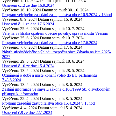
Vyvěšeno: 1. 11. 2024
Datum sejmutí: 11. 11. 2024
Usnesení č.12 ze dne 16.9.2024
Vyvěšeno: 16. 10. 2024
Datum sejmutí: 30. 10. 2024
Program veřejného zasedání zastupitelstva obce 16.9.2024 v 18hod
Vyvěšeno: 8. 9. 2024
Datum sejmutí: 16. 9. 2024
Usnesení č.11 ze dne 17.6.2024
Vyvěšeno: 25. 6. 2024
Datum sejmutí: 10. 7. 2024
Veřejná vyhláška opatření obecné povahy, oprava mostu Vřesina
Vyvěšeno: 25. 6. 2024
Datum sejmutí: 10. 7. 2024
Program veřejného zasedání zastupitelstva obce 17.6.2024
Vyvěšeno: 7. 6. 2024
Datum sejmutí: 17. 6. 2024
Návrh střednědobého výhledu rozpočtu obce Závada na léta 2025-
2027
Vyvěšeno: 29. 5. 2024
Datum sejmutí: 18. 6. 2024
Usnesení č.10 ze dne 15.4.2024
Vyvěšeno: 13. 5. 2024
Datum sejmutí: 28. 5. 2024
Oznámení o době a místě konání voleb do EU parlamentu
7.-8.6.2024
Vyvěšeno: 13. 5. 2024
Datum sejmutí: 8. 6. 2024
Zaslání informace ve smyslu zákona č.106/1999 Sb. o svobodném
přístupu k informacím
Vyvěšeno: 22. 4. 2024
Datum sejmutí: 8. 5. 2024
Program zasedání zastupitelstva obce 15.4.2024 v 18hod
Vyvěšeno: 4. 4. 2024
Datum sejmutí: 15. 4. 2024
Usnesení č.9 ze dne 22.1.2024