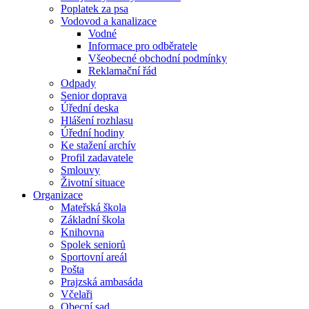
Poplatek za psa
Vodovod a kanalizace
Vodné
Informace pro odběratele
Všeobecné obchodní podmínky
Reklamační řád
Odpady
Senior doprava
Úřední deska
Hlášení rozhlasu
Úřední hodiny
Ke stažení archív
Profil zadavatele
Smlouvy
Životní situace
Organizace
Mateřská škola
Základní škola
Knihovna
Spolek seniorů
Sportovní areál
Pošta
Prajzská ambasáda
Včelaři
Obecní sad