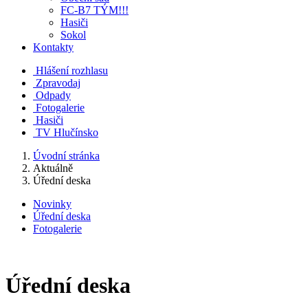
FC-B7 TÝM!!!
Hasiči
Sokol
Kontakty
Hlášení rozhlasu
Zpravodaj
Odpady
Fotogalerie
Hasiči
TV Hlučínsko
Úvodní stránka
Aktuálně
Úřední deska
Novinky
Úřední deska
Fotogalerie
Úřední deska