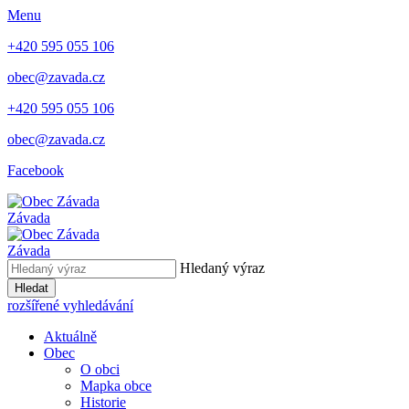
Menu
+420 595 055 106
obec@zavada.cz
+420 595 055 106
obec@zavada.cz
Facebook
Závada
Závada
Hledaný výraz
Hledat
rozšířené vyhledávání
Aktuálně
Obec
O obci
Mapka obce
Historie