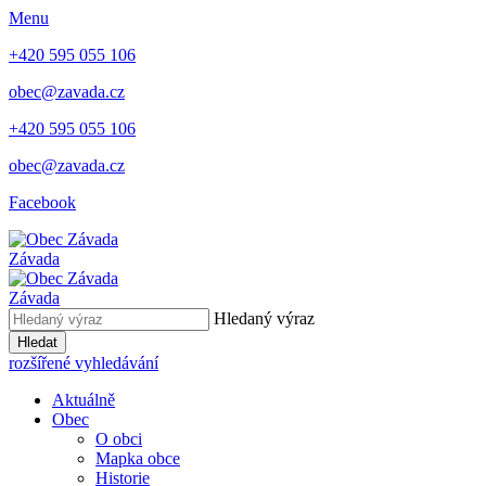
Menu
+420 595 055 106
obec@zavada.cz
+420 595 055 106
obec@zavada.cz
Facebook
Závada
Závada
Hledaný výraz
Hledat
rozšířené vyhledávání
Aktuálně
Obec
O obci
Mapka obce
Historie