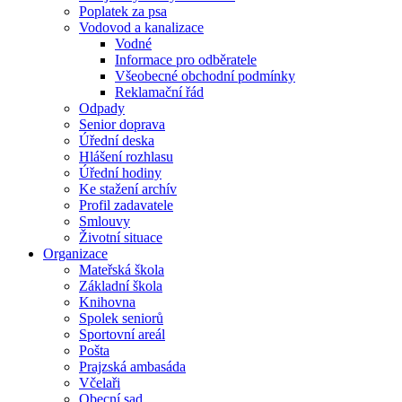
Poplatek za psa
Vodovod a kanalizace
Vodné
Informace pro odběratele
Všeobecné obchodní podmínky
Reklamační řád
Odpady
Senior doprava
Úřední deska
Hlášení rozhlasu
Úřední hodiny
Ke stažení archív
Profil zadavatele
Smlouvy
Životní situace
Organizace
Mateřská škola
Základní škola
Knihovna
Spolek seniorů
Sportovní areál
Pošta
Prajzská ambasáda
Včelaři
Obecní sad