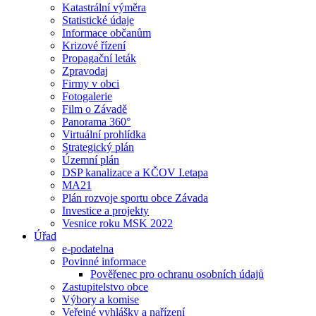
Katastrální výměra
Statistické údaje
Informace občanům
Krizové řízení
Propagační leták
Zpravodaj
Firmy v obci
Fotogalerie
Film o Závadě
Panorama 360°
Virtuální prohlídka
Strategický plán
Územní plán
DSP kanalizace a KČOV I.etapa
MA21
Plán rozvoje sportu obce Závada
Investice a projekty
Vesnice roku MSK 2022
Úřad
e-podatelna
Povinné informace
Pověřenec pro ochranu osobních údajů
Zastupitelstvo obce
Výbory a komise
Veřejné vyhlášky a nařízení