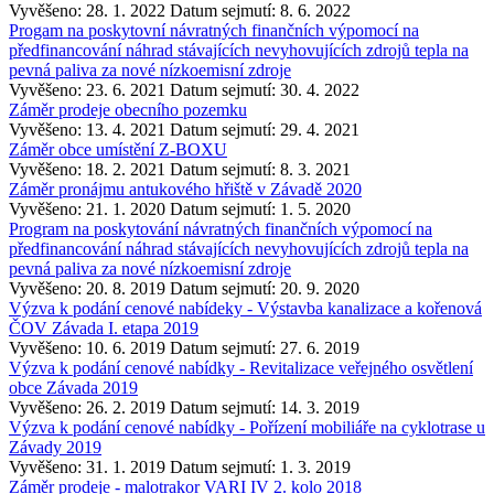
Vyvěšeno: 28. 1. 2022
Datum sejmutí: 8. 6. 2022
Progam na poskytovní návratných finančních výpomocí na
předfinancování náhrad stávajících nevyhovujících zdrojů tepla na
pevná paliva za nové nízkoemisní zdroje
Vyvěšeno: 23. 6. 2021
Datum sejmutí: 30. 4. 2022
Záměr prodeje obecního pozemku
Vyvěšeno: 13. 4. 2021
Datum sejmutí: 29. 4. 2021
Záměr obce umístění Z-BOXU
Vyvěšeno: 18. 2. 2021
Datum sejmutí: 8. 3. 2021
Záměr pronájmu antukového hřiště v Závadě 2020
Vyvěšeno: 21. 1. 2020
Datum sejmutí: 1. 5. 2020
Program na poskytování návratných finančních výpomocí na
předfinancování náhrad stávajících nevyhovujících zdrojů tepla na
pevná paliva za nové nízkoemisní zdroje
Vyvěšeno: 20. 8. 2019
Datum sejmutí: 20. 9. 2020
Výzva k podání cenové nabídeky - Výstavba kanalizace a kořenová
ČOV Závada I. etapa 2019
Vyvěšeno: 10. 6. 2019
Datum sejmutí: 27. 6. 2019
Výzva k podání cenové nabídky - Revitalizace veřejného osvětlení
obce Závada 2019
Vyvěšeno: 26. 2. 2019
Datum sejmutí: 14. 3. 2019
Výzva k podání cenové nabídky - Pořízení mobiliáře na cyklotrase u
Závady 2019
Vyvěšeno: 31. 1. 2019
Datum sejmutí: 1. 3. 2019
Záměr prodeje - malotrakor VARI IV 2. kolo 2018