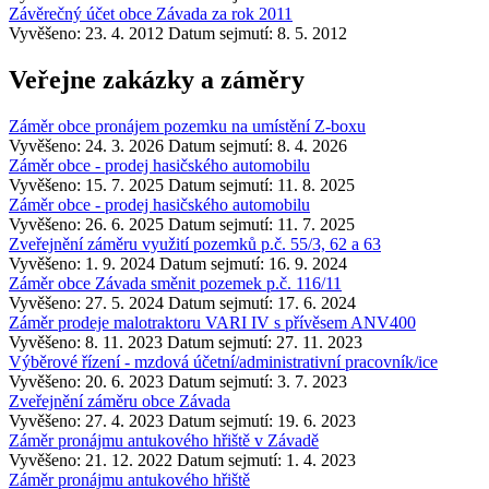
Závěrečný účet obce Závada za rok 2011
Vyvěšeno: 23. 4. 2012
Datum sejmutí: 8. 5. 2012
Veřejne zakázky a záměry
Záměr obce pronájem pozemku na umístění Z-boxu
Vyvěšeno: 24. 3. 2026
Datum sejmutí: 8. 4. 2026
Záměr obce - prodej hasičského automobilu
Vyvěšeno: 15. 7. 2025
Datum sejmutí: 11. 8. 2025
Záměr obce - prodej hasičského automobilu
Vyvěšeno: 26. 6. 2025
Datum sejmutí: 11. 7. 2025
Zveřejnění záměru využití pozemků p.č. 55/3, 62 a 63
Vyvěšeno: 1. 9. 2024
Datum sejmutí: 16. 9. 2024
Záměr obce Závada směnit pozemek p.č. 116/11
Vyvěšeno: 27. 5. 2024
Datum sejmutí: 17. 6. 2024
Záměr prodeje malotraktoru VARI IV s přívěsem ANV400
Vyvěšeno: 8. 11. 2023
Datum sejmutí: 27. 11. 2023
Výběrové řízení - mzdová účetní/administrativní pracovník/ice
Vyvěšeno: 20. 6. 2023
Datum sejmutí: 3. 7. 2023
Zveřejnění záměru obce Závada
Vyvěšeno: 27. 4. 2023
Datum sejmutí: 19. 6. 2023
Záměr pronájmu antukového hřiště v Závadě
Vyvěšeno: 21. 12. 2022
Datum sejmutí: 1. 4. 2023
Záměr pronájmu antukového hřiště