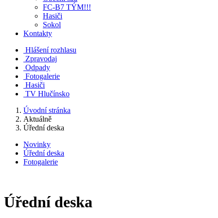
FC-B7 TÝM!!!
Hasiči
Sokol
Kontakty
Hlášení rozhlasu
Zpravodaj
Odpady
Fotogalerie
Hasiči
TV Hlučínsko
Úvodní stránka
Aktuálně
Úřední deska
Novinky
Úřední deska
Fotogalerie
Úřední deska