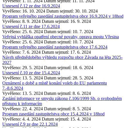
Vyvěšeno: 1. 11. 2024
Datum sejmutí: 11. 11. 2024
Usnesení č.12 ze dne 16.9.2024
Vyvěšeno: 16. 10. 2024
Datum sejmutí: 30. 10. 2024
Program veřejného zasedání zastupitelstva obce 16.9.2024 v 18hod
Vyvěšeno: 8. 9. 2024
Datum sejmutí: 16. 9. 2024
Usnesení č.11 ze dne 17.6.2024
Vyvěšeno: 25. 6. 2024
Datum sejmutí: 10. 7. 2024
Veřejná vyhláška opatření obecné povahy, oprava mostu Vřesina
Vyvěšeno: 25. 6. 2024
Datum sejmutí: 10. 7. 2024
Program veřejného zasedání zastupitelstva obce 17.6.2024
Vyvěšeno: 7. 6. 2024
Datum sejmutí: 17. 6. 2024
Návrh střednědobého výhledu rozpočtu obce Závada na léta 2025-
2027
Vyvěšeno: 29. 5. 2024
Datum sejmutí: 18. 6. 2024
Usnesení č.10 ze dne 15.4.2024
Vyvěšeno: 13. 5. 2024
Datum sejmutí: 28. 5. 2024
Oznámení o době a místě konání voleb do EU parlamentu
7.-8.6.2024
Vyvěšeno: 13. 5. 2024
Datum sejmutí: 8. 6. 2024
Zaslání informace ve smyslu zákona č.106/1999 Sb. o svobodném
přístupu k informacím
Vyvěšeno: 22. 4. 2024
Datum sejmutí: 8. 5. 2024
Program zasedání zastupitelstva obce 15.4.2024 v 18hod
Vyvěšeno: 4. 4. 2024
Datum sejmutí: 15. 4. 2024
Usnesení č.9 ze dne 22.1.2024