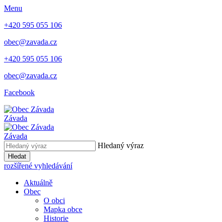
Menu
+420 595 055 106
obec@zavada.cz
+420 595 055 106
obec@zavada.cz
Facebook
Závada
Závada
Hledaný výraz
Hledat
rozšířené vyhledávání
Aktuálně
Obec
O obci
Mapka obce
Historie