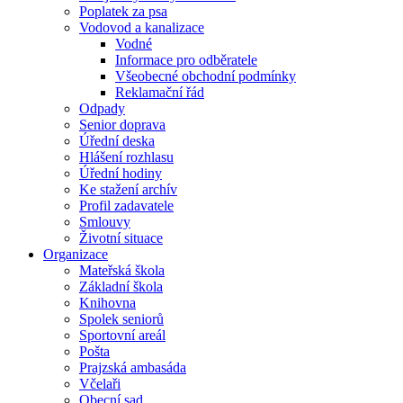
Poplatek za psa
Vodovod a kanalizace
Vodné
Informace pro odběratele
Všeobecné obchodní podmínky
Reklamační řád
Odpady
Senior doprava
Úřední deska
Hlášení rozhlasu
Úřední hodiny
Ke stažení archív
Profil zadavatele
Smlouvy
Životní situace
Organizace
Mateřská škola
Základní škola
Knihovna
Spolek seniorů
Sportovní areál
Pošta
Prajzská ambasáda
Včelaři
Obecní sad