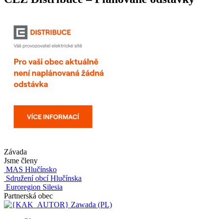
Závada
Jsme členy
MAS Hlučínsko
Sdružení obcí Hlučínska
Euroregion Silesia
Partnerská obec
Zawada (PL)