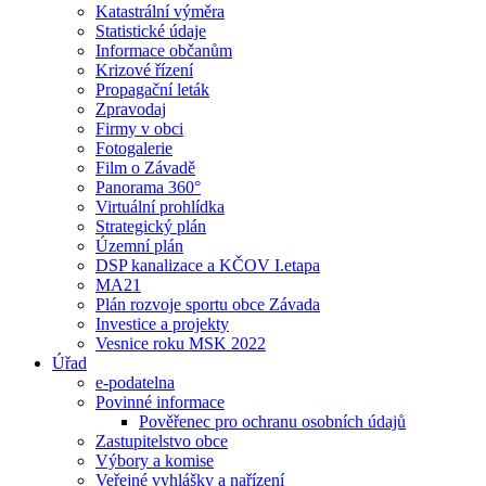
Katastrální výměra
Statistické údaje
Informace občanům
Krizové řízení
Propagační leták
Zpravodaj
Firmy v obci
Fotogalerie
Film o Závadě
Panorama 360°
Virtuální prohlídka
Strategický plán
Územní plán
DSP kanalizace a KČOV I.etapa
MA21
Plán rozvoje sportu obce Závada
Investice a projekty
Vesnice roku MSK 2022
Úřad
e-podatelna
Povinné informace
Pověřenec pro ochranu osobních údajů
Zastupitelstvo obce
Výbory a komise
Veřejné vyhlášky a nařízení