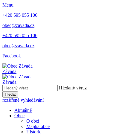
Menu
+420 595 055 106
obec@zavada.cz
+420 595 055 106
obec@zavada.cz
Facebook
Závada
Závada
Hledaný výraz
Hledat
rozšířené vyhledávání
Aktuálně
Obec
O obci
Mapka obce
Historie