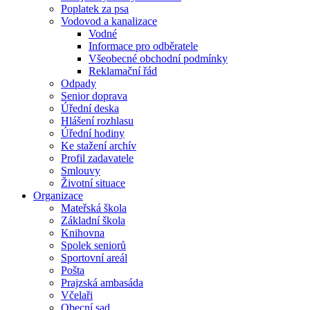
Poplatek za psa
Vodovod a kanalizace
Vodné
Informace pro odběratele
Všeobecné obchodní podmínky
Reklamační řád
Odpady
Senior doprava
Úřední deska
Hlášení rozhlasu
Úřední hodiny
Ke stažení archív
Profil zadavatele
Smlouvy
Životní situace
Organizace
Mateřská škola
Základní škola
Knihovna
Spolek seniorů
Sportovní areál
Pošta
Prajzská ambasáda
Včelaři
Obecní sad