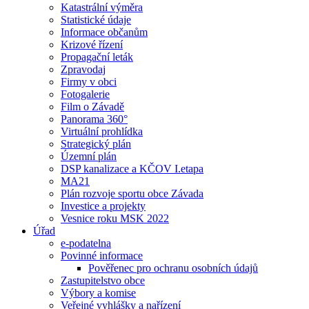
Katastrální výměra
Statistické údaje
Informace občanům
Krizové řízení
Propagační leták
Zpravodaj
Firmy v obci
Fotogalerie
Film o Závadě
Panorama 360°
Virtuální prohlídka
Strategický plán
Územní plán
DSP kanalizace a KČOV I.etapa
MA21
Plán rozvoje sportu obce Závada
Investice a projekty
Vesnice roku MSK 2022
Úřad
e-podatelna
Povinné informace
Pověřenec pro ochranu osobních údajů
Zastupitelstvo obce
Výbory a komise
Veřejné vyhlášky a nařízení