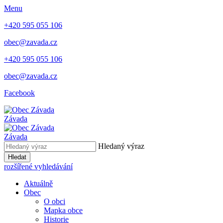
Menu
+420 595 055 106
obec@zavada.cz
+420 595 055 106
obec@zavada.cz
Facebook
Závada
Závada
Hledaný výraz
Hledat
rozšířené vyhledávání
Aktuálně
Obec
O obci
Mapka obce
Historie