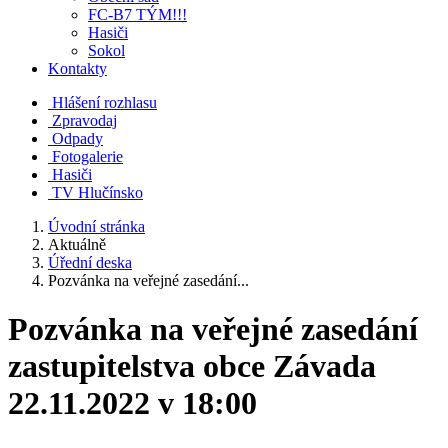
FC-B7 TÝM!!!
Hasiči
Sokol
Kontakty
Hlášení rozhlasu
Zpravodaj
Odpady
Fotogalerie
Hasiči
TV Hlučínsko
Úvodní stránka
Aktuálně
Úřední deska
Pozvánka na veřejné zasedání...
Pozvánka na veřejné zasedání
zastupitelstva obce Závada
22.11.2022 v 18:00