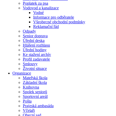
Poplatek za psa
Vodovod a kanalizace
Vodné
Informace pro odběratele
Všeobecné obchodní podmínky
Reklamační řád
Odpady
Senior doprava
Úřední deska
Hlášení rozhlasu
Úřední hodiny
Ke stažení archív
Profil zadavatele
Smlouvy
Životní situace
Organizace
Mateřská škola
Základní škola
Knihovna
Spolek seniorů
Sportovní areál
Pošta
Prajzská ambasáda
Včelaři
Obecní sad