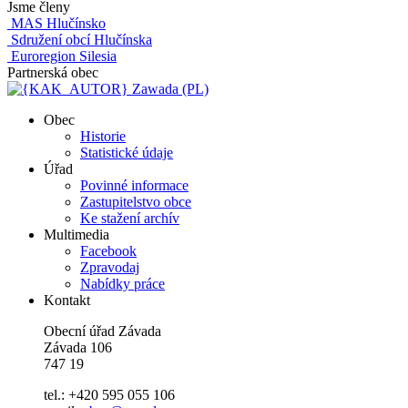
Jsme členy
MAS Hlučínsko
Sdružení obcí Hlučínska
Euroregion Silesia
Partnerská obec
Zawada (PL)
Obec
Historie
Statistické údaje
Úřad
Povinné informace
Zastupitelstvo obce
Ke stažení archív
Multimedia
Facebook
Zpravodaj
Nabídky práce
Kontakt
Obecní úřad Závada
Závada 106
747 19
tel.: +420 595 055 106