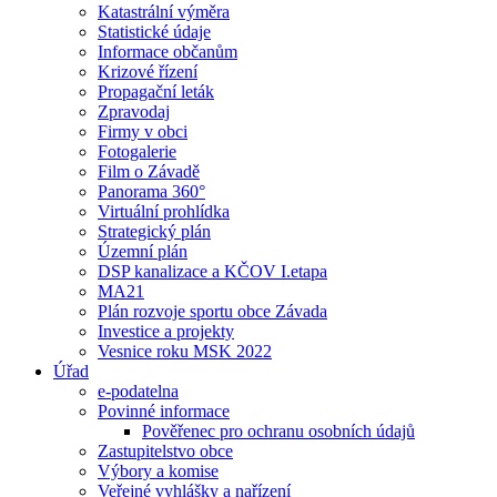
Katastrální výměra
Statistické údaje
Informace občanům
Krizové řízení
Propagační leták
Zpravodaj
Firmy v obci
Fotogalerie
Film o Závadě
Panorama 360°
Virtuální prohlídka
Strategický plán
Územní plán
DSP kanalizace a KČOV I.etapa
MA21
Plán rozvoje sportu obce Závada
Investice a projekty
Vesnice roku MSK 2022
Úřad
e-podatelna
Povinné informace
Pověřenec pro ochranu osobních údajů
Zastupitelstvo obce
Výbory a komise
Veřejné vyhlášky a nařízení