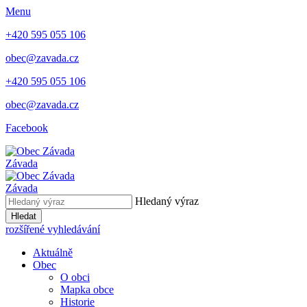
Menu
+420 595 055 106
obec@zavada.cz
+420 595 055 106
obec@zavada.cz
Facebook
Závada
Závada
Hledaný výraz
Hledat
rozšířené vyhledávání
Aktuálně
Obec
O obci
Mapka obce
Historie