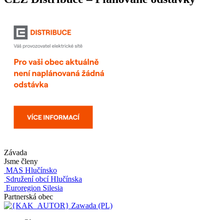
Závada
Jsme členy
MAS Hlučínsko
Sdružení obcí Hlučínska
Euroregion Silesia
Partnerská obec
Zawada (PL)