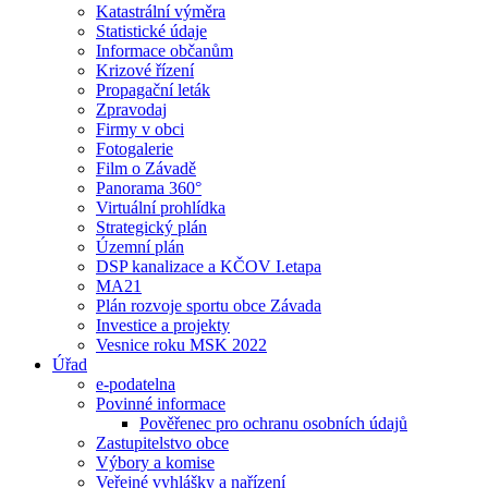
Katastrální výměra
Statistické údaje
Informace občanům
Krizové řízení
Propagační leták
Zpravodaj
Firmy v obci
Fotogalerie
Film o Závadě
Panorama 360°
Virtuální prohlídka
Strategický plán
Územní plán
DSP kanalizace a KČOV I.etapa
MA21
Plán rozvoje sportu obce Závada
Investice a projekty
Vesnice roku MSK 2022
Úřad
e-podatelna
Povinné informace
Pověřenec pro ochranu osobních údajů
Zastupitelstvo obce
Výbory a komise
Veřejné vyhlášky a nařízení