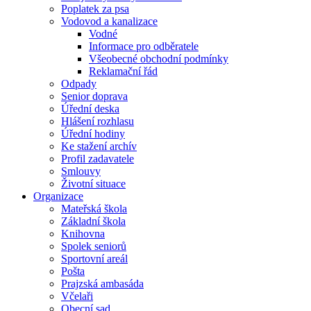
Poplatek za psa
Vodovod a kanalizace
Vodné
Informace pro odběratele
Všeobecné obchodní podmínky
Reklamační řád
Odpady
Senior doprava
Úřední deska
Hlášení rozhlasu
Úřední hodiny
Ke stažení archív
Profil zadavatele
Smlouvy
Životní situace
Organizace
Mateřská škola
Základní škola
Knihovna
Spolek seniorů
Sportovní areál
Pošta
Prajzská ambasáda
Včelaři
Obecní sad