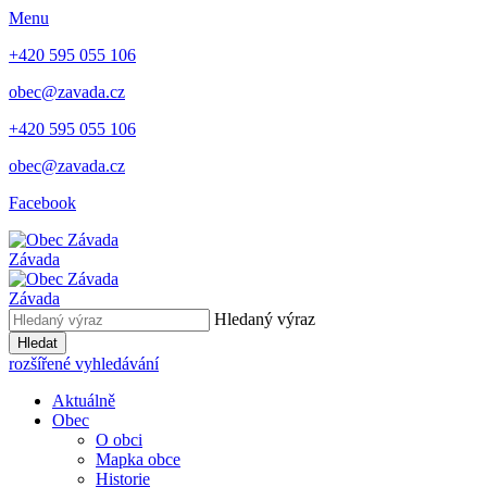
Menu
+420 595 055 106
obec@zavada.cz
+420 595 055 106
obec@zavada.cz
Facebook
Závada
Závada
Hledaný výraz
Hledat
rozšířené vyhledávání
Aktuálně
Obec
O obci
Mapka obce
Historie