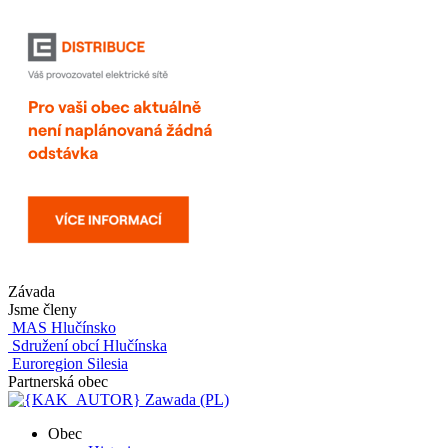
Závada
Jsme členy
MAS Hlučínsko
Sdružení obcí Hlučínska
Euroregion Silesia
Partnerská obec
Zawada (PL)
Obec