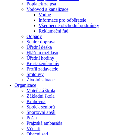
Poplatek za psa
Vodovod a kanalizace
Vodné
Informace pro odběratele
Všeobecné obchodní podmínky
Reklamační řád
Odpady
Senior doprava
Úřední deska
Hlášení rozhlasu
Úřední hodiny
Ke stažení archív
Profil zadavatele
Smlouvy
Životní situace
Organizace
Mateřská škola
Základní škola
Knihovna
Spolek seniorů
Sportovní areál
Pošta
Prajzská ambasáda
Včelaři
Obecní sad