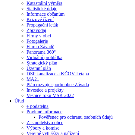
Katastrální výměra
Statistické údaje
Informace občanům
Krizové řízení
Propagační leták
Zpravodaj
Firmy v obci
Fotogalerie
Film o Závadě
Panorama 360°
Virtuální prohlídka
Strategický plán
Územní plán
DSP kanalizace a KČOV I.etapa
MA21
Plán rozvoje sportu obce Závada
Investice a projekty
Vesnice roku MSK 2022
Úřad
e-podatelna
Povinné informace
Pověřenec pro ochranu osobních údajů
Zastupitelstvo obce
Výbory a komise
Veřejné vyhlášky a nařízení