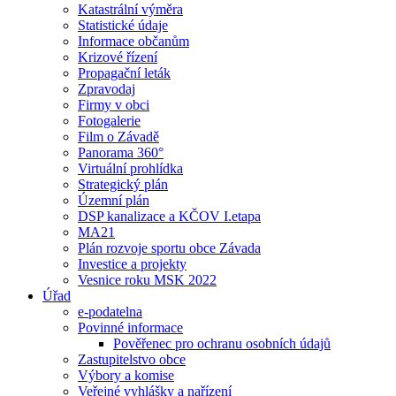
Katastrální výměra
Statistické údaje
Informace občanům
Krizové řízení
Propagační leták
Zpravodaj
Firmy v obci
Fotogalerie
Film o Závadě
Panorama 360°
Virtuální prohlídka
Strategický plán
Územní plán
DSP kanalizace a KČOV I.etapa
MA21
Plán rozvoje sportu obce Závada
Investice a projekty
Vesnice roku MSK 2022
Úřad
e-podatelna
Povinné informace
Pověřenec pro ochranu osobních údajů
Zastupitelstvo obce
Výbory a komise
Veřejné vyhlášky a nařízení