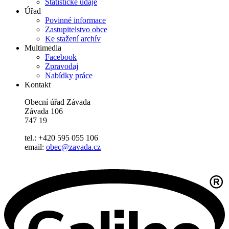
Statistické údaje
Úřad
Povinné informace
Zastupitelstvo obce
Ke stažení archív
Multimedia
Facebook
Zpravodaj
Nabídky práce
Kontakt
Obecní úřad Závada
Závada 106
747 19
tel.: +420 595 055 106
email:
obec@zavada.cz