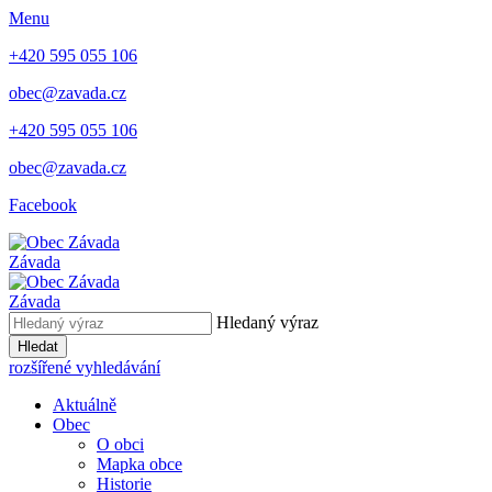
Menu
+420 595 055 106
obec@zavada.cz
+420 595 055 106
obec@zavada.cz
Facebook
Závada
Závada
Hledaný výraz
Hledat
rozšířené vyhledávání
Aktuálně
Obec
O obci
Mapka obce
Historie