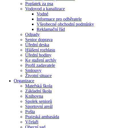
Poplatek za psa
Vodovod a kanalizace
Vodné
Informace pro odběratele
Všeobecné obchodní podmínky
Reklamační řád
Odpady
Senior doprava
Úřední deska
Hlášení rozhlasu
Úřední hodiny
Ke stažení archív
Profil zadavatele
Smlouvy
Životní situace
Organizace
Mateřská škola
Základní škola
Knihovna
Spolek seniorů
Sportovní areál
Pošta
Prajzská ambasáda
Včelaři
Obecní sad