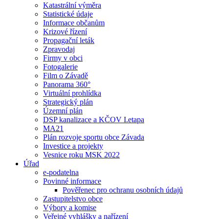
Katastrální výměra
Statistické údaje
Informace občanům
Krizové řízení
Propagační leták
Zpravodaj
Firmy v obci
Fotogalerie
Film o Závadě
Panorama 360°
Virtuální prohlídka
Strategický plán
Územní plán
DSP kanalizace a KČOV I.etapa
MA21
Plán rozvoje sportu obce Závada
Investice a projekty
Vesnice roku MSK 2022
Úřad
e-podatelna
Povinné informace
Pověřenec pro ochranu osobních údajů
Zastupitelstvo obce
Výbory a komise
Veřejné vyhlášky a nařízení