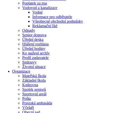
Poplatek za psa
Vodovod a kanalizace
Vodné
Informace pro odběratele
Všeobecné obchodní podmínky
Reklamační řád
Odpady
Senior doprava
Úřední deska
Hlášení rozhlasu
Úřední hodiny
Ke stažení archív
Profil zadavatele
Smlouvy
Životní situace
Organizace
Mateřská škola
Základní škola
Knihovna
Spolek seniorů
Sportovní areál
Pošta
Prajzská ambasáda
Včelaři
Obecní sad