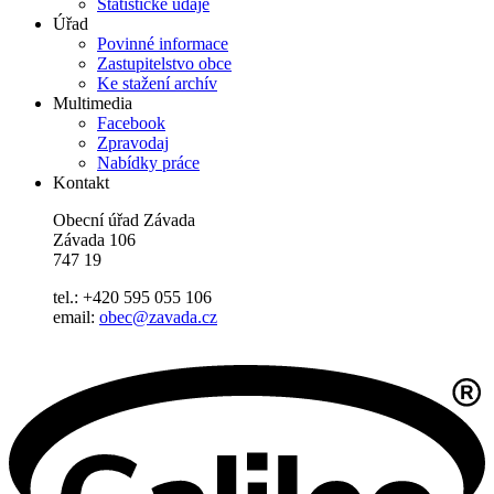
Statistické údaje
Úřad
Povinné informace
Zastupitelstvo obce
Ke stažení archív
Multimedia
Facebook
Zpravodaj
Nabídky práce
Kontakt
Obecní úřad Závada
Závada 106
747 19
tel.: +420 595 055 106
email:
obec@zavada.cz