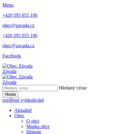
Menu
+420 595 055 106
obec@zavada.cz
+420 595 055 106
obec@zavada.cz
Facebook
Závada
Závada
Hledaný výraz
Hledat
rozšířené vyhledávání
Aktuálně
Obec
O obci
Mapka obce
Historie