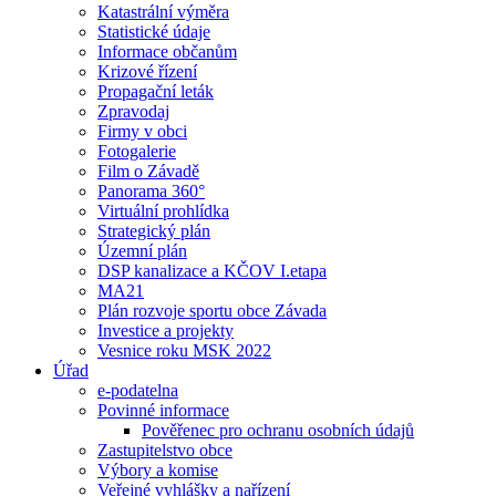
Katastrální výměra
Statistické údaje
Informace občanům
Krizové řízení
Propagační leták
Zpravodaj
Firmy v obci
Fotogalerie
Film o Závadě
Panorama 360°
Virtuální prohlídka
Strategický plán
Územní plán
DSP kanalizace a KČOV I.etapa
MA21
Plán rozvoje sportu obce Závada
Investice a projekty
Vesnice roku MSK 2022
Úřad
e-podatelna
Povinné informace
Pověřenec pro ochranu osobních údajů
Zastupitelstvo obce
Výbory a komise
Veřejné vyhlášky a nařízení