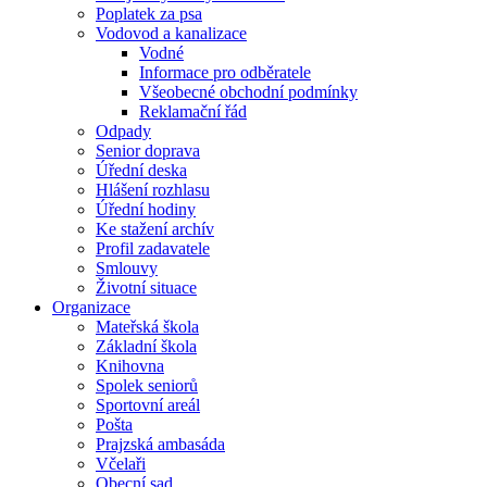
Poplatek za psa
Vodovod a kanalizace
Vodné
Informace pro odběratele
Všeobecné obchodní podmínky
Reklamační řád
Odpady
Senior doprava
Úřední deska
Hlášení rozhlasu
Úřední hodiny
Ke stažení archív
Profil zadavatele
Smlouvy
Životní situace
Organizace
Mateřská škola
Základní škola
Knihovna
Spolek seniorů
Sportovní areál
Pošta
Prajzská ambasáda
Včelaři
Obecní sad