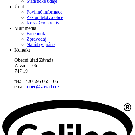
Statistické údaje
Úřad
Povinné informace
Zastupitelstvo obce
Ke stažení archív
Multimedia
Facebook
Zpravodaj
Nabídky práce
Kontakt
Obecní úřad Závada
Závada 106
747 19
tel.: +420 595 055 106
email:
obec@zavada.cz