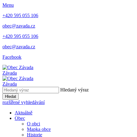
Menu
+420 595 055 106
obec@zavada.cz
+420 595 055 106
obec@zavada.cz
Facebook
Závada
Závada
Hledaný výraz
Hledat
rozšířené vyhledávání
Aktuálně
Obec
O obci
Mapka obce
Historie