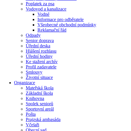
Poplatek za psa
Vodovod a kanalizace
Vodné
Informace pro odběratele
Všeobecné obchodní podmínky
Reklamační řád
Odpady
Senior doprava
Úřední deska
Hlášení rozhlasu
Úřední hodiny
Ke stažení archív
Profil zadavatele
Smlouvy
Životní situace
Organizace
Mateřská škola
Základní škola
Knihovna
Spolek seniorů
Sportovní areál
Pošta
Prajzská ambasáda
Včelaři
Obecní sad