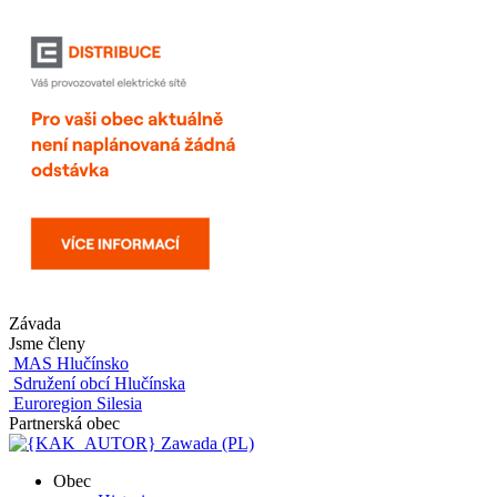
Závada
Jsme členy
MAS Hlučínsko
Sdružení obcí Hlučínska
Euroregion Silesia
Partnerská obec
Zawada (PL)
Obec