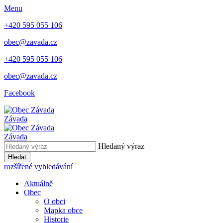
Menu
+420 595 055 106
obec@zavada.cz
+420 595 055 106
obec@zavada.cz
Facebook
Závada
Závada
Hledaný výraz
Hledat
rozšířené vyhledávání
Aktuálně
Obec
O obci
Mapka obce
Historie