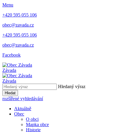
Menu
+420 595 055 106
obec@zavada.cz
+420 595 055 106
obec@zavada.cz
Facebook
Závada
Závada
Hledaný výraz
Hledat
rozšířené vyhledávání
Aktuálně
Obec
O obci
Mapka obce
Historie