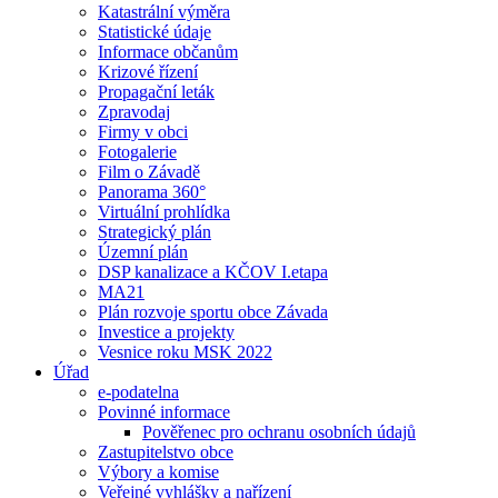
Katastrální výměra
Statistické údaje
Informace občanům
Krizové řízení
Propagační leták
Zpravodaj
Firmy v obci
Fotogalerie
Film o Závadě
Panorama 360°
Virtuální prohlídka
Strategický plán
Územní plán
DSP kanalizace a KČOV I.etapa
MA21
Plán rozvoje sportu obce Závada
Investice a projekty
Vesnice roku MSK 2022
Úřad
e-podatelna
Povinné informace
Pověřenec pro ochranu osobních údajů
Zastupitelstvo obce
Výbory a komise
Veřejné vyhlášky a nařízení