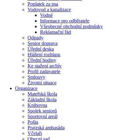
Poplatek za psa
Vodovod a kanalizace
Vodné
Informace pro odběratele
Všeobecné obchodní podmínky
Reklamační řád
Odpady
Senior doprava
Úřední deska
Hlášení rozhlasu
Úřední hodiny
Ke stažení archív
Profil zadavatele
Smlouvy
Životní situace
Organizace
Mateřská škola
Základní škola
Knihovna
Spolek seniorů
Sportovní areál
Pošta
Prajzská ambasáda
Včelaři
Obecní sad