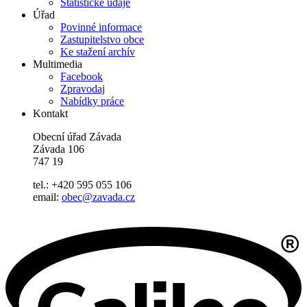
Statistické údaje
Úřad
Povinné informace
Zastupitelstvo obce
Ke stažení archív
Multimedia
Facebook
Zpravodaj
Nabídky práce
Kontakt
Obecní úřad Závada
Závada 106
747 19
tel.: +420 595 055 106
email:
obec@zavada.cz