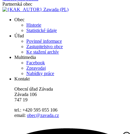
Partnerská obec
Zawada (PL)
Obec
Historie
Statistické údaje
Úřad
Povinné informace
Zastupitelstvo obce
Ke stažení archív
Multimedia
Facebook
Zpravodaj
Nabídky práce
Kontakt
Obecní úřad Závada
Závada 106
747 19
tel.: +420 595 055 106
email:
obec@zavada.cz