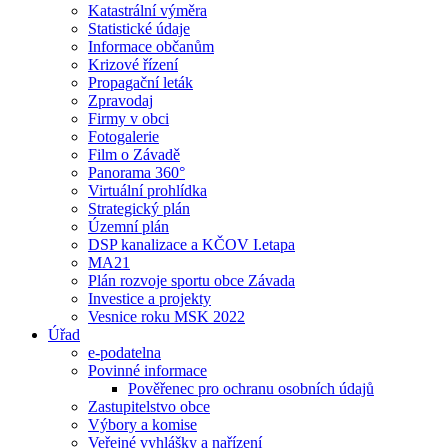
Katastrální výměra
Statistické údaje
Informace občanům
Krizové řízení
Propagační leták
Zpravodaj
Firmy v obci
Fotogalerie
Film o Závadě
Panorama 360°
Virtuální prohlídka
Strategický plán
Územní plán
DSP kanalizace a KČOV I.etapa
MA21
Plán rozvoje sportu obce Závada
Investice a projekty
Vesnice roku MSK 2022
Úřad
e-podatelna
Povinné informace
Pověřenec pro ochranu osobních údajů
Zastupitelstvo obce
Výbory a komise
Veřejné vyhlášky a nařízení