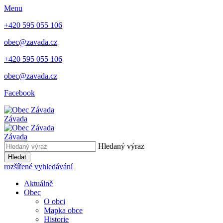
Menu
+420 595 055 106
obec@zavada.cz
+420 595 055 106
obec@zavada.cz
Facebook
Závada
Závada
Hledaný výraz
Hledat
rozšířené vyhledávání
Aktuálně
Obec
O obci
Mapka obce
Historie