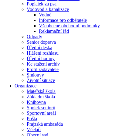
Poplatek za psa
Vodovod a kanalizace
Vodné
Informace pro odběratele
Všeobecné obchodní podmínky
Reklamační řád
Odpady
Senior doprava
Úřední deska
Hlášení rozhlasu
Úřední hodiny
Ke stažení archív
Profil zadavatele
Smlouvy
Životní situace
Organizace
Mateřská škola
Základní škola
Knihovna
Spolek seniorů
Sportovní areál
Pošta
Prajzská ambasáda
Včelaři
Obecní sad