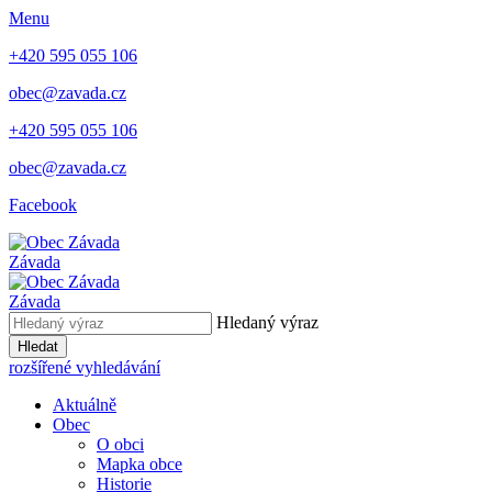
Menu
+420 595 055 106
obec@zavada.cz
+420 595 055 106
obec@zavada.cz
Facebook
Závada
Závada
Hledaný výraz
Hledat
rozšířené vyhledávání
Aktuálně
Obec
O obci
Mapka obce
Historie