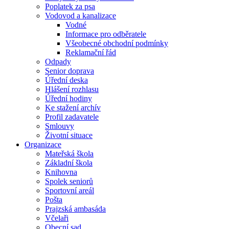
Poplatek za psa
Vodovod a kanalizace
Vodné
Informace pro odběratele
Všeobecné obchodní podmínky
Reklamační řád
Odpady
Senior doprava
Úřední deska
Hlášení rozhlasu
Úřední hodiny
Ke stažení archív
Profil zadavatele
Smlouvy
Životní situace
Organizace
Mateřská škola
Základní škola
Knihovna
Spolek seniorů
Sportovní areál
Pošta
Prajzská ambasáda
Včelaři
Obecní sad