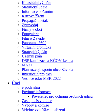
Katastrální výměra
Statistické údaje
Informace občanům
Krizové řízení
Propagační leták
Zpravodaj
Firmy v obci
Fotogalerie
Film o Závadě
Panorama 360°
Virtuální prohlídka
Strategický plán
Územní plán
DSP kanalizace a KČOV I.etapa
MA21
Plán rozvoje sportu obce Závada
Investice a projekty
Vesnice roku MSK 2022
Úřad
e-podatelna
Povinné informace
Pověřenec pro ochranu osobních údajů
Zastupitelstvo obce
Výbory a komise
Veřejné vyhlášky a nařízení