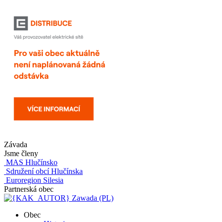
Závada
Jsme členy
MAS Hlučínsko
Sdružení obcí Hlučínska
Euroregion Silesia
Partnerská obec
Zawada (PL)
Obec