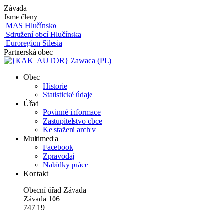
Závada
Jsme členy
MAS Hlučínsko
Sdružení obcí Hlučínska
Euroregion Silesia
Partnerská obec
Zawada (PL)
Obec
Historie
Statistické údaje
Úřad
Povinné informace
Zastupitelstvo obce
Ke stažení archív
Multimedia
Facebook
Zpravodaj
Nabídky práce
Kontakt
Obecní úřad Závada
Závada 106
747 19