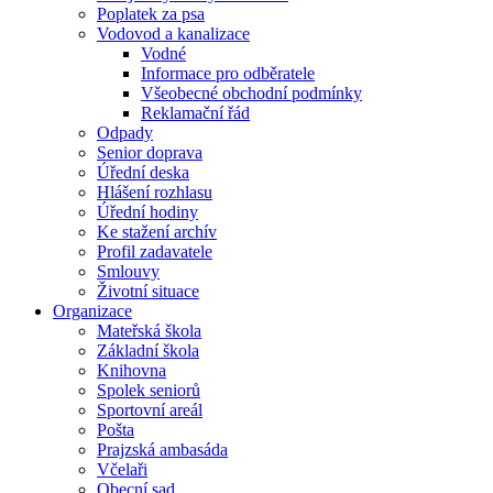
Poplatek za psa
Vodovod a kanalizace
Vodné
Informace pro odběratele
Všeobecné obchodní podmínky
Reklamační řád
Odpady
Senior doprava
Úřední deska
Hlášení rozhlasu
Úřední hodiny
Ke stažení archív
Profil zadavatele
Smlouvy
Životní situace
Organizace
Mateřská škola
Základní škola
Knihovna
Spolek seniorů
Sportovní areál
Pošta
Prajzská ambasáda
Včelaři
Obecní sad