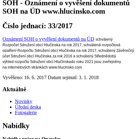
SOH - Oznámení o vyvěšení dokumentů
SOH na ÚD www.hlucinsko.com
Číslo jednací:
33/2017
Oznámení SOH o vyvěšení dokumentů na ÚD
schválený
R
ozpočet
Sdružení obcí Hlučí
nska na rok 2017
,
schválená
rozpočtová
opatření
Rozpočtu
Sdružení obcí Hlučínska na rok 2017
, schválený
Z
ávěrečný
účet
Sdružení obcí Hlučínska za rok 201
6
a
schválený
Střednědobý
výhled
rozpočtu Sdružení obcí Hlučínska
do roku 2021
jsou zveřejněny
na
inter
netových stránkách
www.hlucinsko.com
Vyvěšeno: 16. 6. 2017
Datum sejmutí: 3. 1. 2018
Aktuálně
Novinky
Úřední deska
Fotogalerie
Nabídky
Nabídka práce na Opavsku