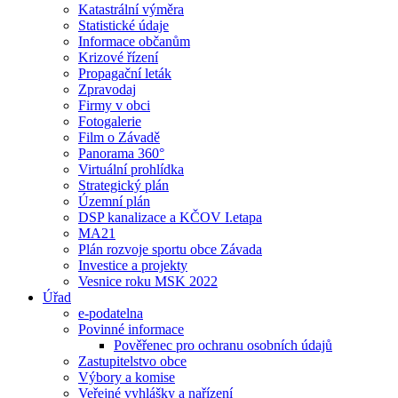
Katastrální výměra
Statistické údaje
Informace občanům
Krizové řízení
Propagační leták
Zpravodaj
Firmy v obci
Fotogalerie
Film o Závadě
Panorama 360°
Virtuální prohlídka
Strategický plán
Územní plán
DSP kanalizace a KČOV I.etapa
MA21
Plán rozvoje sportu obce Závada
Investice a projekty
Vesnice roku MSK 2022
Úřad
e-podatelna
Povinné informace
Pověřenec pro ochranu osobních údajů
Zastupitelstvo obce
Výbory a komise
Veřejné vyhlášky a nařízení