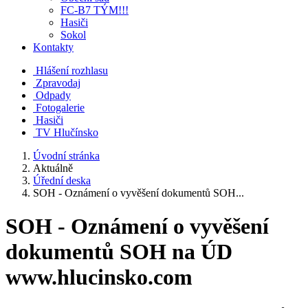
FC-B7 TÝM!!!
Hasiči
Sokol
Kontakty
Hlášení rozhlasu
Zpravodaj
Odpady
Fotogalerie
Hasiči
TV Hlučínsko
Úvodní stránka
Aktuálně
Úřední deska
SOH - Oznámení o vyvěšení dokumentů SOH...
SOH - Oznámení o vyvěšení
dokumentů SOH na ÚD
www.hlucinsko.com