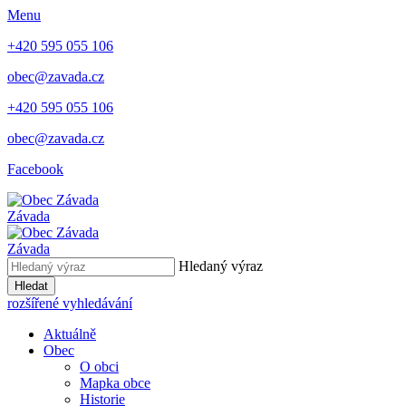
Menu
+420 595 055 106
obec@zavada.cz
+420 595 055 106
obec@zavada.cz
Facebook
Závada
Závada
Hledaný výraz
Hledat
rozšířené vyhledávání
Aktuálně
Obec
O obci
Mapka obce
Historie