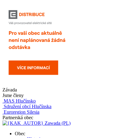
Závada
Jsme členy
MAS Hlučínsko
Sdružení obcí Hlučínska
Euroregion Silesia
Partnerská obec
Zawada (PL)
Obec