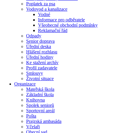
Poplatek za psa
Vodovod a kanalizace
Vodné
Informace pro odběratele
Všeobecné obchodní podmínky
Reklamační řád
Odpady
Senior doprava
Úřední deska
Hlášení rozhlasu
Úřední hodiny
Ke stažení archív
Profil zadavatele
Smlouvy
Životní situace
Organizace
Mateřská škola
Základní škola
Knihovna
Spolek seniorů
Sportovní areál
Pošta
Prajzská ambasáda
Včelaři
Obecní sad