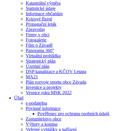
Katastrální výměra
Statistické údaje
Informace občanům
Krizové řízení
Propagační leták
Zpravodaj
Firmy v obci
Fotogalerie
Film o Závadě
Panorama 360°
Virtuální prohlídka
Strategický plán
Územní plán
DSP kanalizace a KČOV I.etapa
MA21
Plán rozvoje sportu obce Závada
Investice a projekty
Vesnice roku MSK 2022
Úřad
e-podatelna
Povinné informace
Pověřenec pro ochranu osobních údajů
Zastupitelstvo obce
Výbory a komise
Veřejné vyhlášky a nařízení