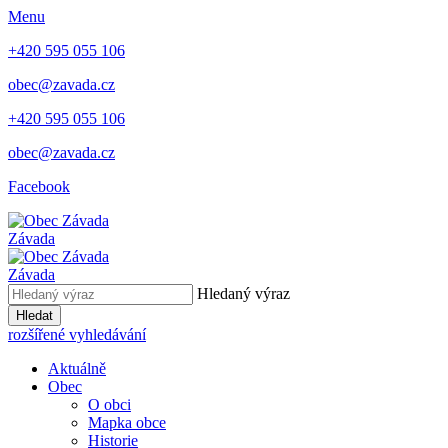
Menu
+420 595 055 106
obec@zavada.cz
+420 595 055 106
obec@zavada.cz
Facebook
Závada
Závada
Hledaný výraz
Hledat
rozšířené vyhledávání
Aktuálně
Obec
O obci
Mapka obce
Historie