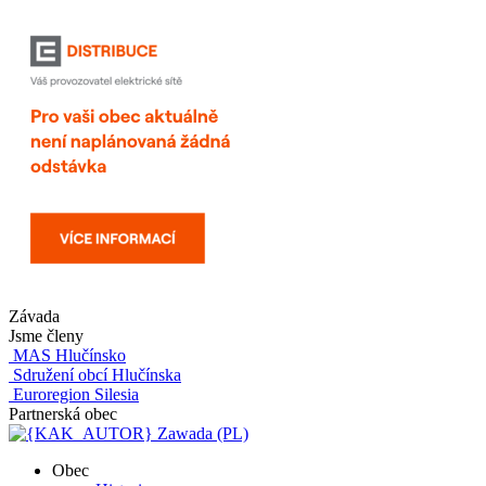
Závada
Jsme členy
MAS Hlučínsko
Sdružení obcí Hlučínska
Euroregion Silesia
Partnerská obec
Zawada (PL)
Obec