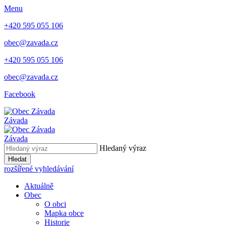
Menu
+420 595 055 106
obec@zavada.cz
+420 595 055 106
obec@zavada.cz
Facebook
Závada
Závada
Hledaný výraz
Hledat
rozšířené vyhledávání
Aktuálně
Obec
O obci
Mapka obce
Historie