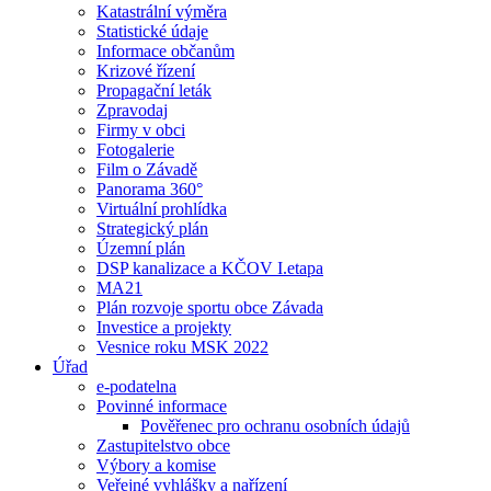
Katastrální výměra
Statistické údaje
Informace občanům
Krizové řízení
Propagační leták
Zpravodaj
Firmy v obci
Fotogalerie
Film o Závadě
Panorama 360°
Virtuální prohlídka
Strategický plán
Územní plán
DSP kanalizace a KČOV I.etapa
MA21
Plán rozvoje sportu obce Závada
Investice a projekty
Vesnice roku MSK 2022
Úřad
e-podatelna
Povinné informace
Pověřenec pro ochranu osobních údajů
Zastupitelstvo obce
Výbory a komise
Veřejné vyhlášky a nařízení