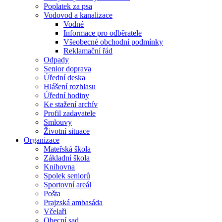
Poplatek za psa
Vodovod a kanalizace
Vodné
Informace pro odběratele
Všeobecné obchodní podmínky
Reklamační řád
Odpady
Senior doprava
Úřední deska
Hlášení rozhlasu
Úřední hodiny
Ke stažení archív
Profil zadavatele
Smlouvy
Životní situace
Organizace
Mateřská škola
Základní škola
Knihovna
Spolek seniorů
Sportovní areál
Pošta
Prajzská ambasáda
Včelaři
Obecní sad