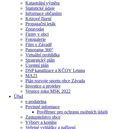
Katastrální výměra
Statistické údaje
Informace občanům
Krizové řízení
Propagační leták
Zpravodaj
Firmy v obci
Fotogalerie
Film o Závadě
Panorama 360°
Virtuální prohlídka
Strategický plán
Územní plán
DSP kanalizace a KČOV I.etapa
MA21
Plán rozvoje sportu obce Závada
Investice a projekty
Vesnice roku MSK 2022
Úřad
e-podatelna
Povinné informace
Pověřenec pro ochranu osobních údajů
Zastupitelstvo obce
Výbory a komise
Veřejné vyhlášky a nařízení