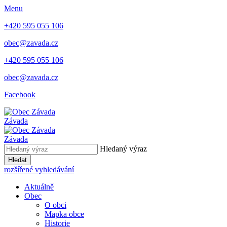
Menu
+420 595 055 106
obec@zavada.cz
+420 595 055 106
obec@zavada.cz
Facebook
Závada
Závada
Hledaný výraz
Hledat
rozšířené vyhledávání
Aktuálně
Obec
O obci
Mapka obce
Historie