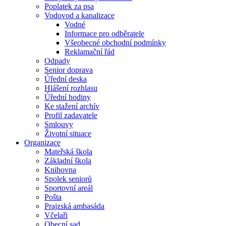
Poplatek za psa
Vodovod a kanalizace
Vodné
Informace pro odběratele
Všeobecné obchodní podmínky
Reklamační řád
Odpady
Senior doprava
Úřední deska
Hlášení rozhlasu
Úřední hodiny
Ke stažení archív
Profil zadavatele
Smlouvy
Životní situace
Organizace
Mateřská škola
Základní škola
Knihovna
Spolek seniorů
Sportovní areál
Pošta
Prajzská ambasáda
Včelaři
Obecní sad