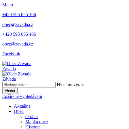
Menu
+420 595 055 106
obec@zavada.cz
+420 595 055 106
obec@zavada.cz
Facebook
Závada
Závada
Hledaný výraz
Hledat
rozšířené vyhledávání
Aktuálně
Obec
O obci
Mapka obce
Historie