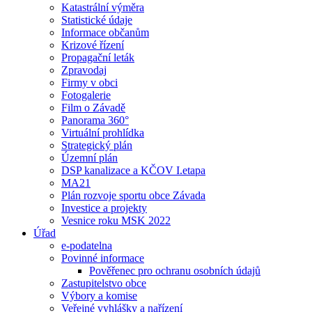
Katastrální výměra
Statistické údaje
Informace občanům
Krizové řízení
Propagační leták
Zpravodaj
Firmy v obci
Fotogalerie
Film o Závadě
Panorama 360°
Virtuální prohlídka
Strategický plán
Územní plán
DSP kanalizace a KČOV I.etapa
MA21
Plán rozvoje sportu obce Závada
Investice a projekty
Vesnice roku MSK 2022
Úřad
e-podatelna
Povinné informace
Pověřenec pro ochranu osobních údajů
Zastupitelstvo obce
Výbory a komise
Veřejné vyhlášky a nařízení