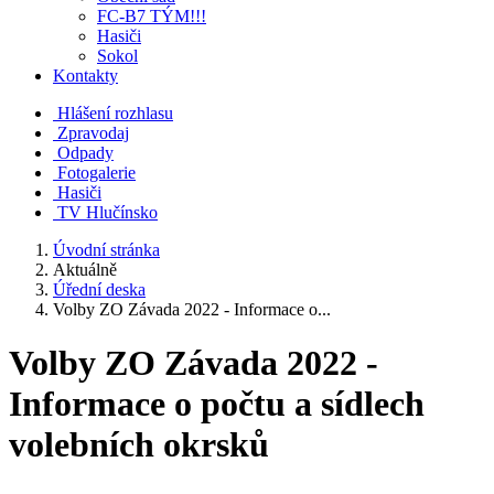
FC-B7 TÝM!!!
Hasiči
Sokol
Kontakty
Hlášení rozhlasu
Zpravodaj
Odpady
Fotogalerie
Hasiči
TV Hlučínsko
Úvodní stránka
Aktuálně
Úřední deska
Volby ZO Závada 2022 - Informace o...
Volby ZO Závada 2022 -
Informace o počtu a sídlech
volebních okrsků