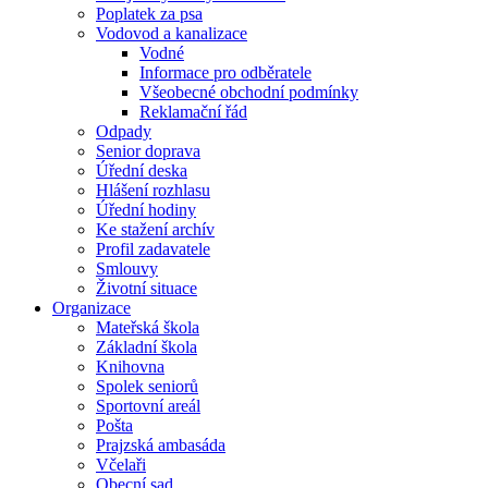
Poplatek za psa
Vodovod a kanalizace
Vodné
Informace pro odběratele
Všeobecné obchodní podmínky
Reklamační řád
Odpady
Senior doprava
Úřední deska
Hlášení rozhlasu
Úřední hodiny
Ke stažení archív
Profil zadavatele
Smlouvy
Životní situace
Organizace
Mateřská škola
Základní škola
Knihovna
Spolek seniorů
Sportovní areál
Pošta
Prajzská ambasáda
Včelaři
Obecní sad