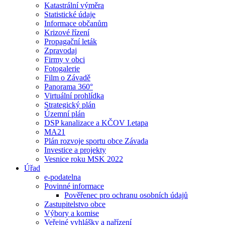
Katastrální výměra
Statistické údaje
Informace občanům
Krizové řízení
Propagační leták
Zpravodaj
Firmy v obci
Fotogalerie
Film o Závadě
Panorama 360°
Virtuální prohlídka
Strategický plán
Územní plán
DSP kanalizace a KČOV I.etapa
MA21
Plán rozvoje sportu obce Závada
Investice a projekty
Vesnice roku MSK 2022
Úřad
e-podatelna
Povinné informace
Pověřenec pro ochranu osobních údajů
Zastupitelstvo obce
Výbory a komise
Veřejné vyhlášky a nařízení