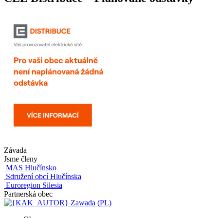
Závada
Jsme členy
MAS Hlučínsko
Sdružení obcí Hlučínska
Euroregion Silesia
Partnerská obec
Zawada (PL)