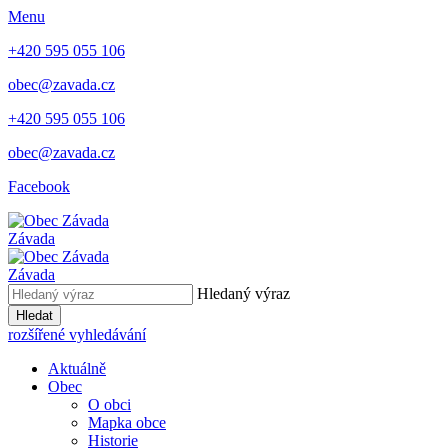
Menu
+420 595 055 106
obec@zavada.cz
+420 595 055 106
obec@zavada.cz
Facebook
Závada
Závada
Hledaný výraz
Hledat
rozšířené vyhledávání
Aktuálně
Obec
O obci
Mapka obce
Historie