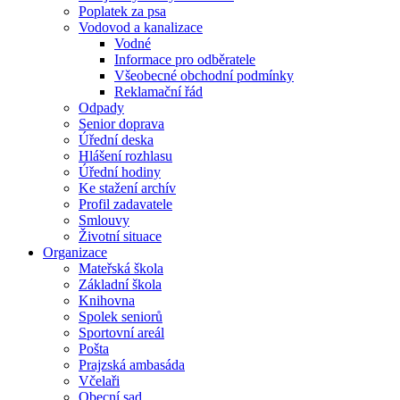
Poplatek za psa
Vodovod a kanalizace
Vodné
Informace pro odběratele
Všeobecné obchodní podmínky
Reklamační řád
Odpady
Senior doprava
Úřední deska
Hlášení rozhlasu
Úřední hodiny
Ke stažení archív
Profil zadavatele
Smlouvy
Životní situace
Organizace
Mateřská škola
Základní škola
Knihovna
Spolek seniorů
Sportovní areál
Pošta
Prajzská ambasáda
Včelaři
Obecní sad