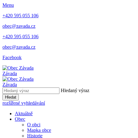
Menu
+420 595 055 106
obec@zavada.cz
+420 595 055 106
obec@zavada.cz
Facebook
Závada
Závada
Hledaný výraz
Hledat
rozšířené vyhledávání
Aktuálně
Obec
O obci
Mapka obce
Historie