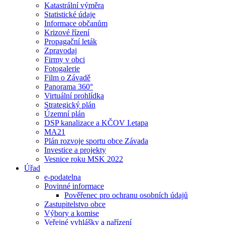
Katastrální výměra
Statistické údaje
Informace občanům
Krizové řízení
Propagační leták
Zpravodaj
Firmy v obci
Fotogalerie
Film o Závadě
Panorama 360°
Virtuální prohlídka
Strategický plán
Územní plán
DSP kanalizace a KČOV I.etapa
MA21
Plán rozvoje sportu obce Závada
Investice a projekty
Vesnice roku MSK 2022
Úřad
e-podatelna
Povinné informace
Pověřenec pro ochranu osobních údajů
Zastupitelstvo obce
Výbory a komise
Veřejné vyhlášky a nařízení