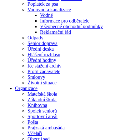
Poplatek za psa
Vodovod a kanalizace
Vodné
Informace pro odběratele
Všeobecné obchodní podmínky
Reklamační řád
Odpady
Senior doprava
Úřední deska
Hlášení rozhlasu
Úřední hodiny
Ke stažení archív
Profil zadavatele
Smlouvy
Životní situace
Organizace
Mateřská škola
Základní škola
Knihovna
Spolek seniorů
Sportovní areál
Pošta
Prajzská ambasáda
Včelaři
Obecní sad