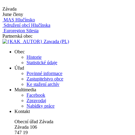
Závada
Jsme členy
MAS Hlučínsko
Sdružení obcí Hlučínska
Euroregion Silesia
Partnerská obec
Zawada (PL)
Obec
Historie
Statistické údaje
Úřad
Povinné informace
Zastupitelstvo obce
Ke stažení archív
Multimedia
Facebook
Zpravodaj
Nabídky práce
Kontakt
Obecní úřad Závada
Závada 106
747 19