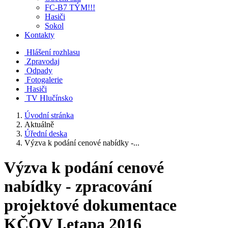
FC-B7 TÝM!!!
Hasiči
Sokol
Kontakty
Hlášení rozhlasu
Zpravodaj
Odpady
Fotogalerie
Hasiči
TV Hlučínsko
Úvodní stránka
Aktuálně
Úřední deska
Výzva k podání cenové nabídky -...
Výzva k podání cenové
nabídky - zpracování
projektové dokumentace
KČOV I.etapa 2016