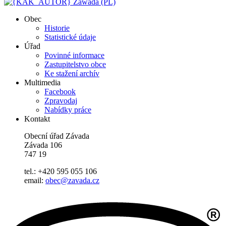
Zawada (PL)
Obec
Historie
Statistické údaje
Úřad
Povinné informace
Zastupitelstvo obce
Ke stažení archív
Multimedia
Facebook
Zpravodaj
Nabídky práce
Kontakt
Obecní úřad Závada
Závada 106
747 19
tel.: +420 595 055 106
email:
obec@zavada.cz