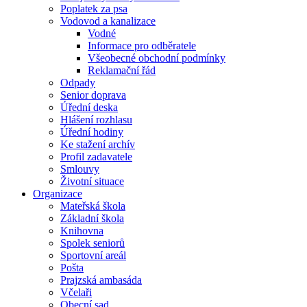
Poplatek za psa
Vodovod a kanalizace
Vodné
Informace pro odběratele
Všeobecné obchodní podmínky
Reklamační řád
Odpady
Senior doprava
Úřední deska
Hlášení rozhlasu
Úřední hodiny
Ke stažení archív
Profil zadavatele
Smlouvy
Životní situace
Organizace
Mateřská škola
Základní škola
Knihovna
Spolek seniorů
Sportovní areál
Pošta
Prajzská ambasáda
Včelaři
Obecní sad