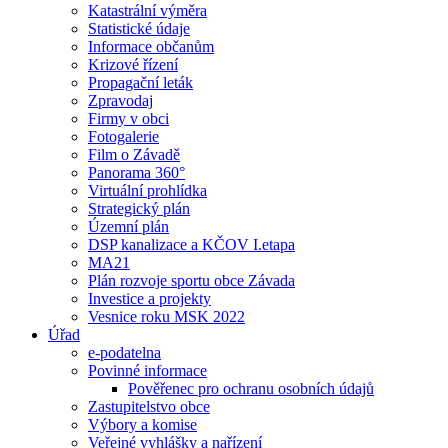
Katastrální výměra
Statistické údaje
Informace občanům
Krizové řízení
Propagační leták
Zpravodaj
Firmy v obci
Fotogalerie
Film o Závadě
Panorama 360°
Virtuální prohlídka
Strategický plán
Územní plán
DSP kanalizace a KČOV I.etapa
MA21
Plán rozvoje sportu obce Závada
Investice a projekty
Vesnice roku MSK 2022
Úřad
e-podatelna
Povinné informace
Pověřenec pro ochranu osobních údajů
Zastupitelstvo obce
Výbory a komise
Veřejné vyhlášky a nařízení