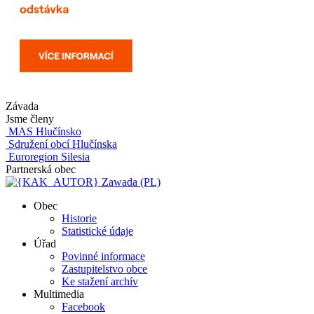
Závada
Jsme členy
MAS Hlučínsko
Sdružení obcí Hlučínska
Euroregion Silesia
Partnerská obec
Zawada (PL)
Obec
Historie
Statistické údaje
Úřad
Povinné informace
Zastupitelstvo obce
Ke stažení archív
Multimedia
Facebook