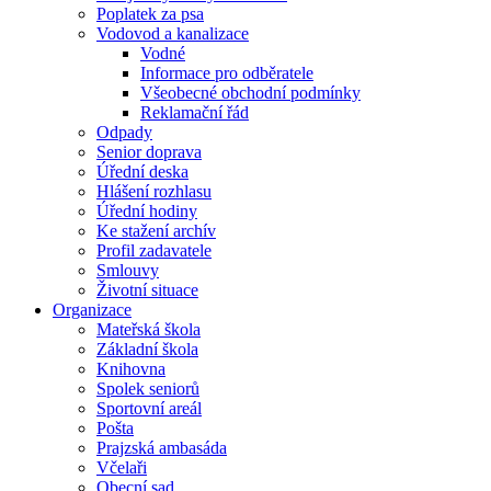
Poplatek za psa
Vodovod a kanalizace
Vodné
Informace pro odběratele
Všeobecné obchodní podmínky
Reklamační řád
Odpady
Senior doprava
Úřední deska
Hlášení rozhlasu
Úřední hodiny
Ke stažení archív
Profil zadavatele
Smlouvy
Životní situace
Organizace
Mateřská škola
Základní škola
Knihovna
Spolek seniorů
Sportovní areál
Pošta
Prajzská ambasáda
Včelaři
Obecní sad