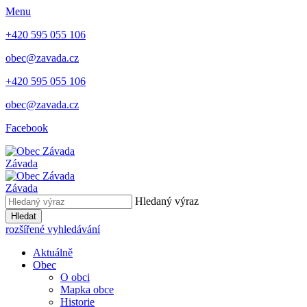
Menu
+420 595 055 106
obec@zavada.cz
+420 595 055 106
obec@zavada.cz
Facebook
Závada
Závada
Hledaný výraz
Hledat
rozšířené vyhledávání
Aktuálně
Obec
O obci
Mapka obce
Historie