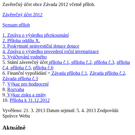
Zavěrečný účet obce Závada 2012 včetně příloh.
Závěrečný účet 2012
Seznam příloh
1. Zpráva o výsledku přezkoumání
2. Příloha oddílu X.
3. Poskytnuté neinvestiční dotace dotace
4. Zpráva o výsledku provedení roční invenarizace
5. Vyúčtování vodného
5. Státní záverečný účet
příloha č.1
,
příloha č.2
,
příloha č.3
,
příloha
č.4
,
příloha č.5
,
příloha č.6
6. Finanční vypořádání =
Závada příloha č.1
,
Závada příloha č.2
,
Závada příloha č.3
7.
Výkaz pro hodnocení
8.
Rozvaha
9.
Výkaz zisku a ztráty
10.
Příloha k 31.12.2012
Vyvěšeno: 21. 3. 2013
Datum sejmutí: 5. 4. 2013
Zodpovídá:
Správce Webu
Aktuálně