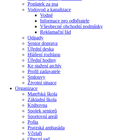
Poplatek za psa
Vodovod a kanalizace
Vodné
Informace pro odběratele
Všeobecné obchodní podmínky
Reklamační řád
Odpady
Senior doprava
Úřední deska
Hlášení rozhlasu
Úřední hodiny
Ke stažení archív
Profil zadavatele
Smlouvy
Životní situace
Organizace
Mateřská škola
Základní škola
Knihovna
Spolek seniorů
Sportovní areál
Pošta
Prajzská ambasáda
Včelaři
Obecní sad