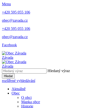
Menu
+420 595 055 106
obec@zavada.cz
+420 595 055 106
obec@zavada.cz
Facebook
Závada
Závada
Hledaný výraz
Hledat
rozšířené vyhledávání
Aktuálně
Obec
O obci
Mapka obce
Historie