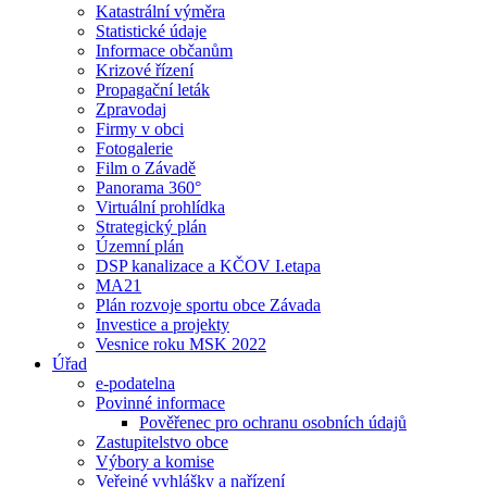
Katastrální výměra
Statistické údaje
Informace občanům
Krizové řízení
Propagační leták
Zpravodaj
Firmy v obci
Fotogalerie
Film o Závadě
Panorama 360°
Virtuální prohlídka
Strategický plán
Územní plán
DSP kanalizace a KČOV I.etapa
MA21
Plán rozvoje sportu obce Závada
Investice a projekty
Vesnice roku MSK 2022
Úřad
e-podatelna
Povinné informace
Pověřenec pro ochranu osobních údajů
Zastupitelstvo obce
Výbory a komise
Veřejné vyhlášky a nařízení