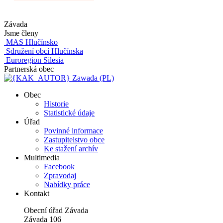
Závada
Jsme členy
MAS Hlučínsko
Sdružení obcí Hlučínska
Euroregion Silesia
Partnerská obec
Zawada (PL)
Obec
Historie
Statistické údaje
Úřad
Povinné informace
Zastupitelstvo obce
Ke stažení archív
Multimedia
Facebook
Zpravodaj
Nabídky práce
Kontakt
Obecní úřad Závada
Závada 106