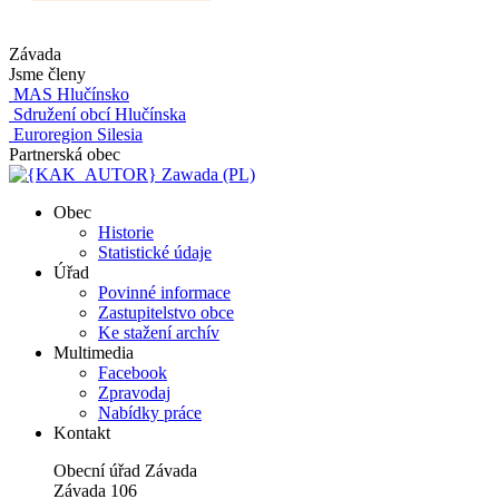
Závada
Jsme členy
MAS Hlučínsko
Sdružení obcí Hlučínska
Euroregion Silesia
Partnerská obec
Zawada (PL)
Obec
Historie
Statistické údaje
Úřad
Povinné informace
Zastupitelstvo obce
Ke stažení archív
Multimedia
Facebook
Zpravodaj
Nabídky práce
Kontakt
Obecní úřad Závada
Závada 106