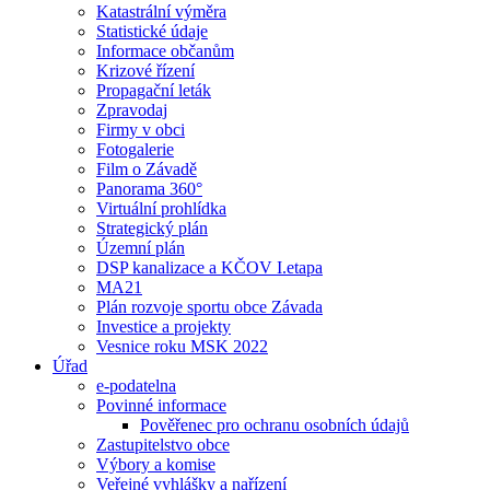
Katastrální výměra
Statistické údaje
Informace občanům
Krizové řízení
Propagační leták
Zpravodaj
Firmy v obci
Fotogalerie
Film o Závadě
Panorama 360°
Virtuální prohlídka
Strategický plán
Územní plán
DSP kanalizace a KČOV I.etapa
MA21
Plán rozvoje sportu obce Závada
Investice a projekty
Vesnice roku MSK 2022
Úřad
e-podatelna
Povinné informace
Pověřenec pro ochranu osobních údajů
Zastupitelstvo obce
Výbory a komise
Veřejné vyhlášky a nařízení