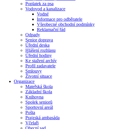
Poplatek za psa
Vodovod a kanalizace
Vodné
Informace pro odběratele
Všeobecné obchodní podmínky
Reklamační řád
Odpady
Senior doprava
Úřední deska
Hlášení rozhlasu
Úřední hodiny
Ke stažení archív
Profil zadavatele
Smlouvy
Životní situace
Organizace
Mateřská škola
Základní škola
Knihovna
Spolek seniorů
Sportovní areál
Pošta
Prajzská ambasáda
Včelaři
Obecní sad