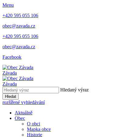
Menu
+420 595 055 106
obec@zavada.cz
+420 595 055 106
obec@zavada.cz
Facebook
Závada
Závada
Hledaný výraz
Hledat
rozšířené vyhledávání
Aktuálně
Obec
O obci
Mapka obce
Historie