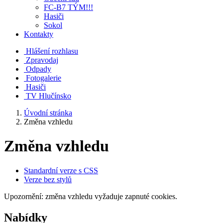
FC-B7 TÝM!!!
Hasiči
Sokol
Kontakty
Hlášení rozhlasu
Zpravodaj
Odpady
Fotogalerie
Hasiči
TV Hlučínsko
Úvodní stránka
Změna vzhledu
Změna vzhledu
Standardní verze s CSS
Verze bez stylů
Upozornění: změna vzhledu vyžaduje zapnuté cookies.
Nabídky