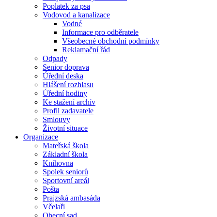
Poplatek za psa
Vodovod a kanalizace
Vodné
Informace pro odběratele
Všeobecné obchodní podmínky
Reklamační řád
Odpady
Senior doprava
Úřední deska
Hlášení rozhlasu
Úřední hodiny
Ke stažení archív
Profil zadavatele
Smlouvy
Životní situace
Organizace
Mateřská škola
Základní škola
Knihovna
Spolek seniorů
Sportovní areál
Pošta
Prajzská ambasáda
Včelaři
Obecní sad