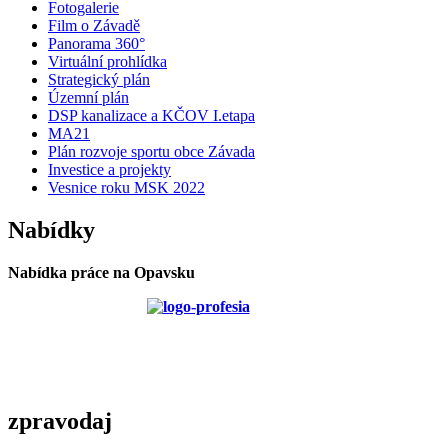
Fotogalerie
Film o Závadě
Panorama 360°
Virtuální prohlídka
Strategický plán
Územní plán
DSP kanalizace a KČOV I.etapa
MA21
Plán rozvoje sportu obce Závada
Investice a projekty
Vesnice roku MSK 2022
Nabídky
Nabídka práce na Opavsku
zpravodaj