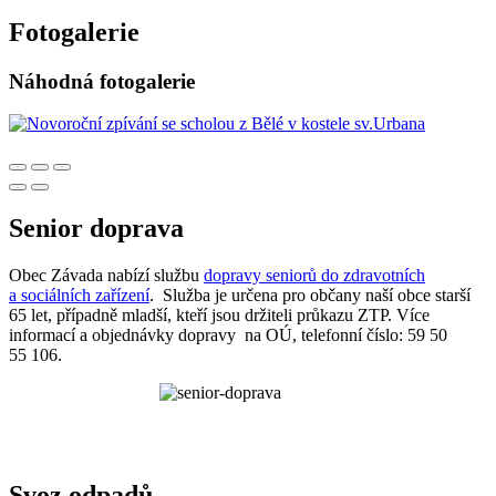
Fotogalerie
Náhodná fotogalerie
Senior doprava
Obec Závada nabízí službu
dopravy seniorů do zdravotních
a sociálních zařízení
. Služba je určena pro občany naší obce starší
65 let, případně mladší, kteří jsou držiteli průkazu ZTP. Více
informací a objednávky dopravy na OÚ, telefonní číslo: 59 50
55 106.
Svoz odpadů