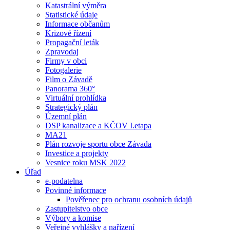
Katastrální výměra
Statistické údaje
Informace občanům
Krizové řízení
Propagační leták
Zpravodaj
Firmy v obci
Fotogalerie
Film o Závadě
Panorama 360°
Virtuální prohlídka
Strategický plán
Územní plán
DSP kanalizace a KČOV I.etapa
MA21
Plán rozvoje sportu obce Závada
Investice a projekty
Vesnice roku MSK 2022
Úřad
e-podatelna
Povinné informace
Pověřenec pro ochranu osobních údajů
Zastupitelstvo obce
Výbory a komise
Veřejné vyhlášky a nařízení