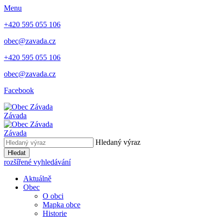
Menu
+420 595 055 106
obec@zavada.cz
+420 595 055 106
obec@zavada.cz
Facebook
Závada
Závada
Hledaný výraz
Hledat
rozšířené vyhledávání
Aktuálně
Obec
O obci
Mapka obce
Historie