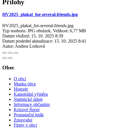
Přílohy
HV2025_plakat_for-several-friends.jpg
HV2025_plakat_for-several-friends.jpg
Typ souboru: JPG obrázek, Velikost: 6,77 MB
Datum vložení:
15. 10. 2025 8:39
Datum poslední aktualizace:
15. 10. 2025 8:41
Autor:
Andrea Lorková
Obec
O obci
Mapka obce
Historie
Katastrální výměra
Statistické údaje
Informace občanům
Krizové řízení
Propagační leták
Zpravodaj
Firmy v obci