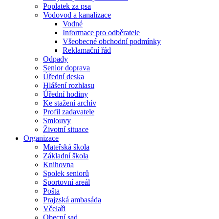
Poplatek za psa
Vodovod a kanalizace
Vodné
Informace pro odběratele
Všeobecné obchodní podmínky
Reklamační řád
Odpady
Senior doprava
Úřední deska
Hlášení rozhlasu
Úřední hodiny
Ke stažení archív
Profil zadavatele
Smlouvy
Životní situace
Organizace
Mateřská škola
Základní škola
Knihovna
Spolek seniorů
Sportovní areál
Pošta
Prajzská ambasáda
Včelaři
Obecní sad