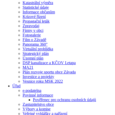
Katastrální výměra
Statistické údaje
Informace občanům
Krizové řízení
Propagační leták
Zpravodaj
Firmy v obci
Fotogalerie
Film o Závadě
Panorama 360°
Virtuální prohlídka
Strategický plán
Územní plán
DSP kanalizace a KČOV I.etapa
MA21
Plán rozvoje sportu obce Závada
Investice a projekty
Vesnice roku MSK 2022
Úřad
e-podatelna
Povinné informace
Pověřenec pro ochranu osobních údajů
Zastupitelstvo obce
Výbory a komise
Veřejné vyhlášky a nařízení