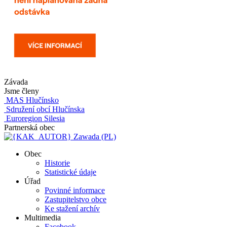
Závada
Jsme členy
MAS Hlučínsko
Sdružení obcí Hlučínska
Euroregion Silesia
Partnerská obec
Zawada (PL)
Obec
Historie
Statistické údaje
Úřad
Povinné informace
Zastupitelstvo obce
Ke stažení archív
Multimedia
Facebook