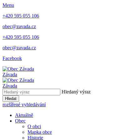
Menu
+420 595 055 106
obec@zavada.cz
+420 595 055 106
obec@zavada.cz
Facebook
Závada
Závada
Hledaný výraz
Hledat
rozšířené vyhledávání
Aktuálně
Obec
O obci
Mapka obce
Historie