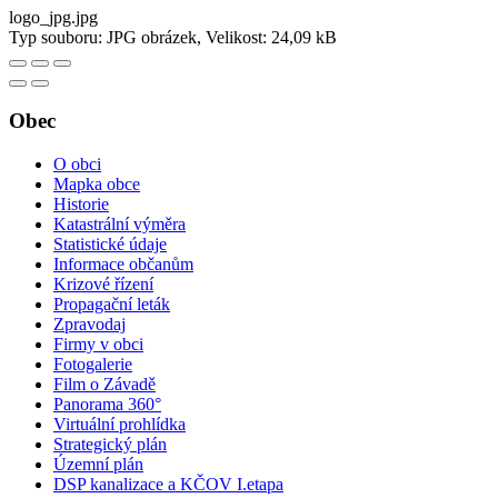
logo_jpg.jpg
Typ souboru: JPG obrázek, Velikost: 24,09 kB
Obec
O obci
Mapka obce
Historie
Katastrální výměra
Statistické údaje
Informace občanům
Krizové řízení
Propagační leták
Zpravodaj
Firmy v obci
Fotogalerie
Film o Závadě
Panorama 360°
Virtuální prohlídka
Strategický plán
Územní plán
DSP kanalizace a KČOV I.etapa