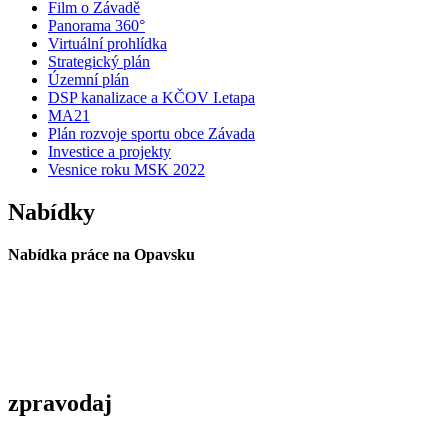
Film o Závadě
Panorama 360°
Virtuální prohlídka
Strategický plán
Územní plán
DSP kanalizace a KČOV I.etapa
MA21
Plán rozvoje sportu obce Závada
Investice a projekty
Vesnice roku MSK 2022
Nabídky
Nabídka práce na Opavsku
zpravodaj