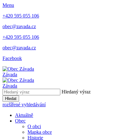
Menu
+420 595 055 106
obec@zavada.cz
+420 595 055 106
obec@zavada.cz
Facebook
Závada
Závada
Hledaný výraz
Hledat
rozšířené vyhledávání
Aktuálně
Obec
O obci
Mapka obce
Historie