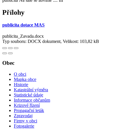
publicita Na sále se abvíme .... III
Přílohy
publicita dotace MAS
publicita_Zavada.docx
Typ souboru: DOCX dokument, Velikost: 103,82 kB
Obec
O obci
Mapka obce
Historie
Katastrální výměra
Statistické údaje
Informace občanům
Krizové řízení
Propagační leták
Zpravodaj
Firmy v obci
Fotogalerie