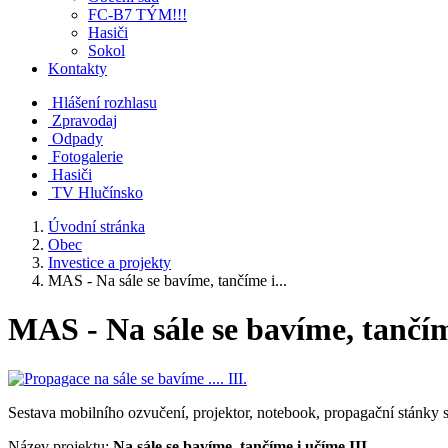
FC-B7 TÝM!!!
Hasiči
Sokol
Kontakty
Hlášení rozhlasu
Zpravodaj
Odpady
Fotogalerie
Hasiči
TV Hlučínsko
Úvodní stránka
Obec
Investice a projekty
MAS - Na sále se bavíme, tančíme i...
MAS - Na sále se bavíme, tančím
Sestava mobilního ozvučení, projektor, notebook, propagační stánky s 
Název projektu:
Na sále se bavíme, tančíme i učíme III.