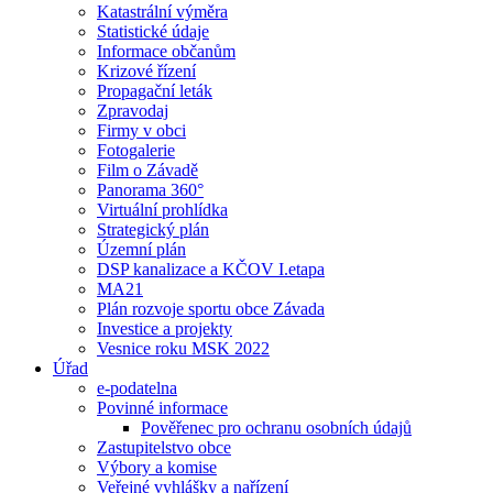
Katastrální výměra
Statistické údaje
Informace občanům
Krizové řízení
Propagační leták
Zpravodaj
Firmy v obci
Fotogalerie
Film o Závadě
Panorama 360°
Virtuální prohlídka
Strategický plán
Územní plán
DSP kanalizace a KČOV I.etapa
MA21
Plán rozvoje sportu obce Závada
Investice a projekty
Vesnice roku MSK 2022
Úřad
e-podatelna
Povinné informace
Pověřenec pro ochranu osobních údajů
Zastupitelstvo obce
Výbory a komise
Veřejné vyhlášky a nařízení