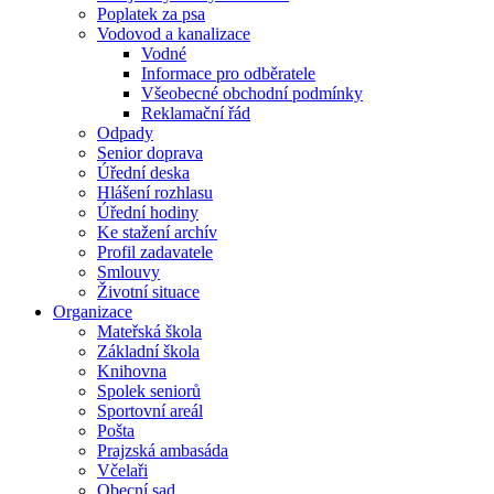
Poplatek za psa
Vodovod a kanalizace
Vodné
Informace pro odběratele
Všeobecné obchodní podmínky
Reklamační řád
Odpady
Senior doprava
Úřední deska
Hlášení rozhlasu
Úřední hodiny
Ke stažení archív
Profil zadavatele
Smlouvy
Životní situace
Organizace
Mateřská škola
Základní škola
Knihovna
Spolek seniorů
Sportovní areál
Pošta
Prajzská ambasáda
Včelaři
Obecní sad