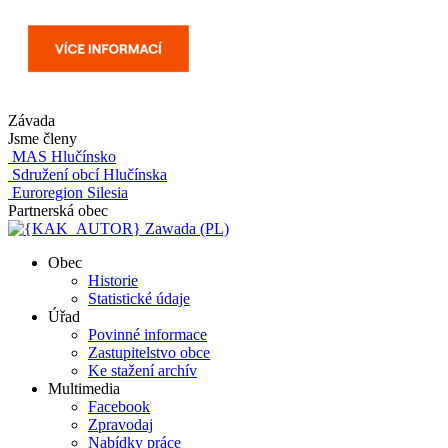
Závada
Jsme členy
MAS Hlučínsko
Sdružení obcí Hlučínska
Euroregion Silesia
Partnerská obec
Zawada (PL)
Obec
Historie
Statistické údaje
Úřad
Povinné informace
Zastupitelstvo obce
Ke stažení archív
Multimedia
Facebook
Zpravodaj
Nabídky práce