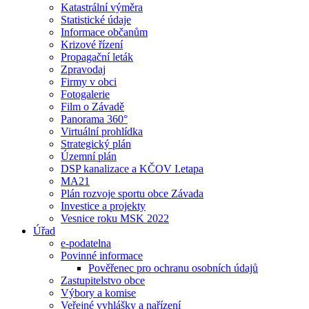
Katastrální výměra
Statistické údaje
Informace občanům
Krizové řízení
Propagační leták
Zpravodaj
Firmy v obci
Fotogalerie
Film o Závadě
Panorama 360°
Virtuální prohlídka
Strategický plán
Územní plán
DSP kanalizace a KČOV I.etapa
MA21
Plán rozvoje sportu obce Závada
Investice a projekty
Vesnice roku MSK 2022
Úřad
e-podatelna
Povinné informace
Pověřenec pro ochranu osobních údajů
Zastupitelstvo obce
Výbory a komise
Veřejné vyhlášky a nařízení