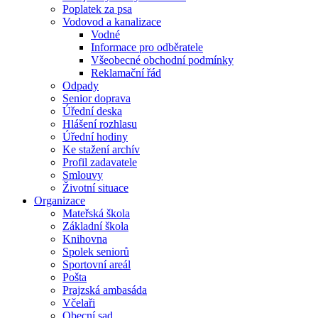
Poplatek za psa
Vodovod a kanalizace
Vodné
Informace pro odběratele
Všeobecné obchodní podmínky
Reklamační řád
Odpady
Senior doprava
Úřední deska
Hlášení rozhlasu
Úřední hodiny
Ke stažení archív
Profil zadavatele
Smlouvy
Životní situace
Organizace
Mateřská škola
Základní škola
Knihovna
Spolek seniorů
Sportovní areál
Pošta
Prajzská ambasáda
Včelaři
Obecní sad