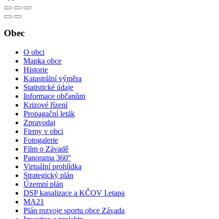
Obec
O obci
Mapka obce
Historie
Katastrální výměra
Statistické údaje
Informace občanům
Krizové řízení
Propagační leták
Zpravodaj
Firmy v obci
Fotogalerie
Film o Závadě
Panorama 360°
Virtuální prohlídka
Strategický plán
Územní plán
DSP kanalizace a KČOV I.etapa
MA21
Plán rozvoje sportu obce Závada