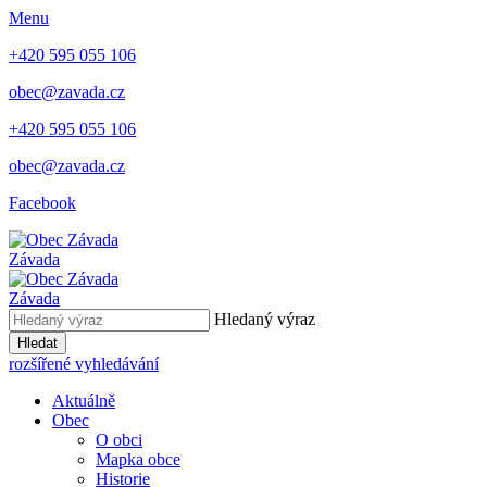
Menu
+420 595 055 106
obec@zavada.cz
+420 595 055 106
obec@zavada.cz
Facebook
Závada
Závada
Hledaný výraz
Hledat
rozšířené vyhledávání
Aktuálně
Obec
O obci
Mapka obce
Historie