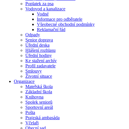
Poplatek za psa
Vodovod a kanalizace
Vodné
Informace pro odběratele
Všeobecné obchodní podmínky
Reklamační řád
Odpady
Senior doprava
Úřední deska
Hlášení rozhlasu
Úřední hodiny
Ke stažení archív
Profil zadavatele
Smlouvy
Životní situace
Organizace
Mateřská škola
Základní škola
Knihovna
Spolek seniorů
Sportovní areál
Pošta
Prajzská ambasáda
Včelaři
Obecní sad