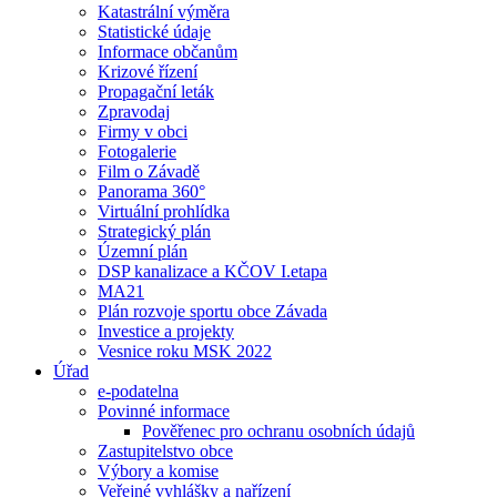
Katastrální výměra
Statistické údaje
Informace občanům
Krizové řízení
Propagační leták
Zpravodaj
Firmy v obci
Fotogalerie
Film o Závadě
Panorama 360°
Virtuální prohlídka
Strategický plán
Územní plán
DSP kanalizace a KČOV I.etapa
MA21
Plán rozvoje sportu obce Závada
Investice a projekty
Vesnice roku MSK 2022
Úřad
e-podatelna
Povinné informace
Pověřenec pro ochranu osobních údajů
Zastupitelstvo obce
Výbory a komise
Veřejné vyhlášky a nařízení