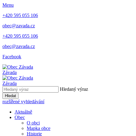
Menu
+420 595 055 106
obec@zavada.cz
+420 595 055 106
obec@zavada.cz
Facebook
Závada
Závada
Hledaný výraz
Hledat
rozšířené vyhledávání
Aktuálně
Obec
O obci
Mapka obce
Historie