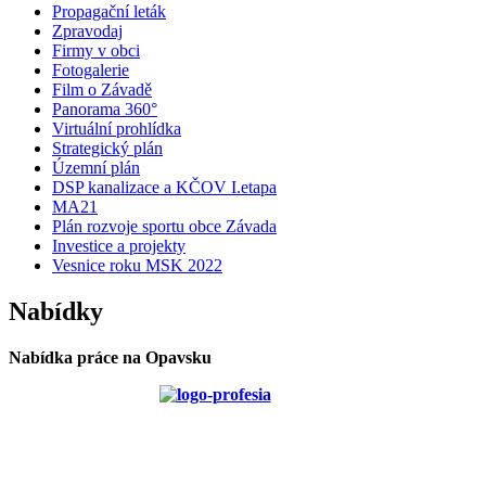
Propagační leták
Zpravodaj
Firmy v obci
Fotogalerie
Film o Závadě
Panorama 360°
Virtuální prohlídka
Strategický plán
Územní plán
DSP kanalizace a KČOV I.etapa
MA21
Plán rozvoje sportu obce Závada
Investice a projekty
Vesnice roku MSK 2022
Nabídky
Nabídka práce na Opavsku