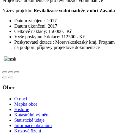
Projektová dokumentace pro revitalizaci vodní nádrže
Název projektu:
Revitalizace vodní nádrže v obci Závada
Datum zahájení: 2017
Datum ukončení: 2017
Celkové náklady: 150000,- Kč
Výše poskytnuté dotace: 112500,- Kč
Poskytovatel dotace : Moravskoslezský kraj, Program
na podporu přípravy projektové dokumentace
Obec
O obci
Mapka obce
Historie
Katastrální výměra
Statistické údaje
Informace občanům
Krizové řízení