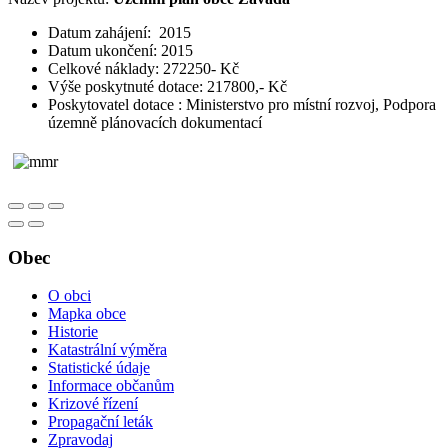
Datum zahájení: 2015
Datum ukončení: 2015
Celkové náklady: 272250- Kč
Výše poskytnuté dotace: 217800,- Kč
Poskytovatel dotace : Ministerstvo pro místní rozvoj, Podpora
územně plánovacích dokumentací
Obec
O obci
Mapka obce
Historie
Katastrální výměra
Statistické údaje
Informace občanům
Krizové řízení
Propagační leták
Zpravodaj