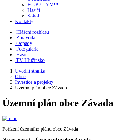
FC-B7 TÝM!!!
Hasiči
Sokol
Kontakty
Hlášení rozhlasu
Zpravodaj
Odpady
Fotogalerie
Hasiči
TV Hlučínsko
Úvodní stránka
Obec
Investice a projekty
Územní plán obce Závada
Územní plán obce Závada
Pořízení územního plánu obce Závada
Název projektu:
Územní plán obce Závada