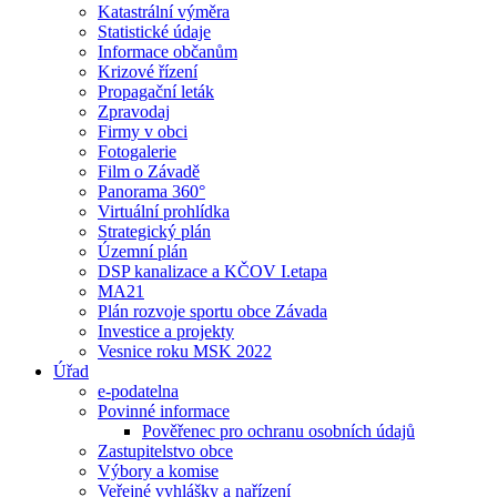
Katastrální výměra
Statistické údaje
Informace občanům
Krizové řízení
Propagační leták
Zpravodaj
Firmy v obci
Fotogalerie
Film o Závadě
Panorama 360°
Virtuální prohlídka
Strategický plán
Územní plán
DSP kanalizace a KČOV I.etapa
MA21
Plán rozvoje sportu obce Závada
Investice a projekty
Vesnice roku MSK 2022
Úřad
e-podatelna
Povinné informace
Pověřenec pro ochranu osobních údajů
Zastupitelstvo obce
Výbory a komise
Veřejné vyhlášky a nařízení