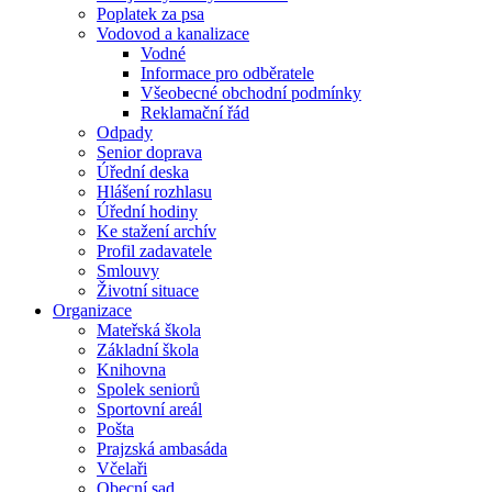
Poplatek za psa
Vodovod a kanalizace
Vodné
Informace pro odběratele
Všeobecné obchodní podmínky
Reklamační řád
Odpady
Senior doprava
Úřední deska
Hlášení rozhlasu
Úřední hodiny
Ke stažení archív
Profil zadavatele
Smlouvy
Životní situace
Organizace
Mateřská škola
Základní škola
Knihovna
Spolek seniorů
Sportovní areál
Pošta
Prajzská ambasáda
Včelaři
Obecní sad