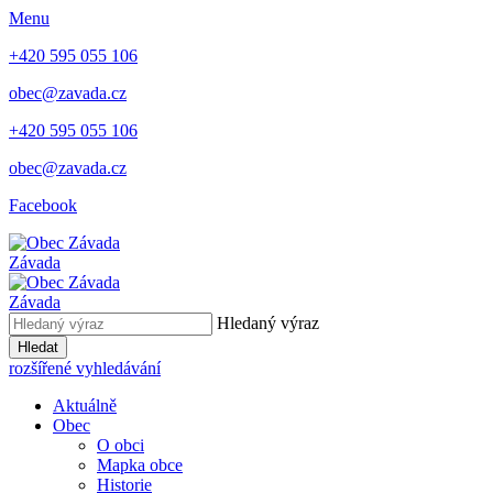
Menu
+420 595 055 106
obec@zavada.cz
+420 595 055 106
obec@zavada.cz
Facebook
Závada
Závada
Hledaný výraz
Hledat
rozšířené vyhledávání
Aktuálně
Obec
O obci
Mapka obce
Historie