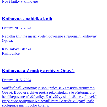
Nové kniky v knihovně
Knihovna - nabídka knih
Datum:
20. 5. 2024
Nabídka knih na měsíc květen dovezené z regionální knihovny
Opava.
Klouzalová Blanka
Knihovnice
Knihovna a Zemský archiv v Opavě.
Datum:
10. 5. 2024
Součástí naši knihovny je spolupráce se Zemským archivem v
Opavě. Budova archivu prošla rekonstrukci a je přístupna pro
hendikepované návštěvníky. Z návštěvy si odnášíme „ úlovek“ ,
který bude poskytnut Knihovně Petra Bezruče v Opavě, naše
spolupráce má hluboké kořeny.