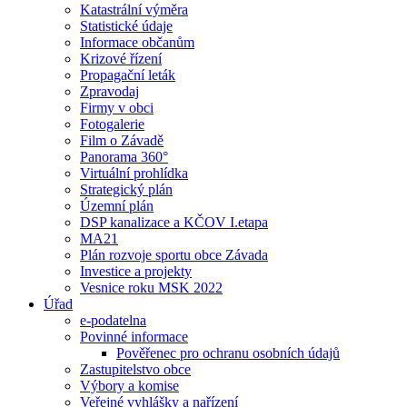
Katastrální výměra
Statistické údaje
Informace občanům
Krizové řízení
Propagační leták
Zpravodaj
Firmy v obci
Fotogalerie
Film o Závadě
Panorama 360°
Virtuální prohlídka
Strategický plán
Územní plán
DSP kanalizace a KČOV I.etapa
MA21
Plán rozvoje sportu obce Závada
Investice a projekty
Vesnice roku MSK 2022
Úřad
e-podatelna
Povinné informace
Pověřenec pro ochranu osobních údajů
Zastupitelstvo obce
Výbory a komise
Veřejné vyhlášky a nařízení