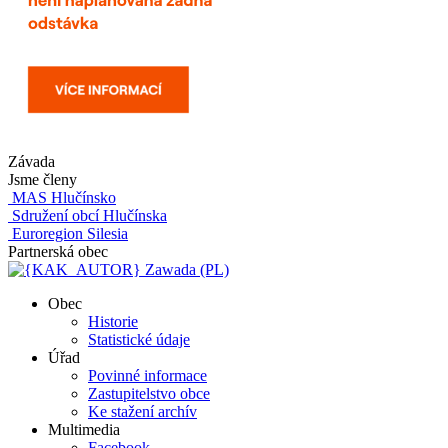
Závada
Jsme členy
MAS Hlučínsko
Sdružení obcí Hlučínska
Euroregion Silesia
Partnerská obec
Zawada (PL)
Obec
Historie
Statistické údaje
Úřad
Povinné informace
Zastupitelstvo obce
Ke stažení archív
Multimedia
Facebook