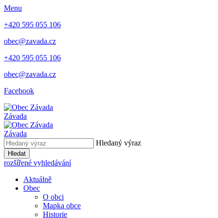
Menu
+420 595 055 106
obec@zavada.cz
+420 595 055 106
obec@zavada.cz
Facebook
Závada
Závada
Hledaný výraz
Hledat
rozšířené vyhledávání
Aktuálně
Obec
O obci
Mapka obce
Historie