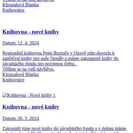
Klouzalová Blanka
Knihovnice
Knihovna - nové knihy
Datum:
12. 4. 2024
Regionální knihovna Petra Bezruče v Opavě nám dovezla k
zapůjčení knihy pro naše čtenáře a máme zakoupené knihy do
závadského fondu pro povinnou četbu .
Těšíme se na vaší návštěvu.
Klouzalová Blanka
Knihovnice
Knihovna - nové knihy
Datum:
26. 3. 2024
Zakoupili jsme nové knihy do závadského fondu a v dubnu máme