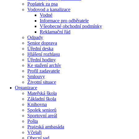
Poplatek za psa
Vodovod a kanalizace
Vodné
Informace pro odběratele
Všeobecné obchodní podmínky
Reklamační řád
Odpady
Senior doprava
Úřední deska
Hlášení rozhlasu
Úřední hodiny
Ke stažení archív
Profil zadavatele
Smlouvy
Životní situace
Organizace
Mateřská škola
Základní škola
Knihovna
Spolek seniorů
Sportovní areál
Pošta
Prajzská ambasáda
Včelaři
Obecní sad