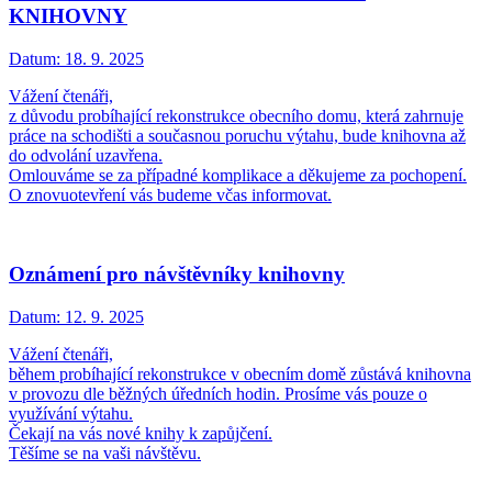
KNIHOVNY
Datum:
18. 9. 2025
Vážení čtenáři,
z důvodu probíhající rekonstrukce obecního domu, která zahrnuje
práce na schodišti a současnou poruchu výtahu, bude knihovna až
do odvolání uzavřena.
Omlouváme se za případné komplikace a děkujeme za pochopení.
O znovuotevření vás budeme včas informovat.
Oznámení pro návštěvníky knihovny
Datum:
12. 9. 2025
Vážení čtenáři,
během probíhající rekonstrukce v obecním domě zůstává knihovna
v provozu dle běžných úředních hodin. Prosíme vás pouze o
využívání výtahu.
Čekají na vás nové knihy k zapůjčení.
Těšíme se na vaši návštěvu.