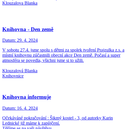
Klouzalova Blanka
Knihovna - Den země
Datum:
29. 4. 2024
V sobotu 27.4. jsme spolu s dětmi za spolek tvoření Prajzulka z.s. a
místní knihovnu zúčastnili obecní akce Den země. Počasí a super
atmosféra se povedla, všichni jsme si to užili.
Klouzalová Blanka
Knihovnice
Knihovna informuje
Datum:
16. 4. 2024
Očekáváné pokračování : Šikmý kostel - 3, od autorky Karin
Lednické již máme k zapůjčení.
Těšíme se na vaši návštěvu.