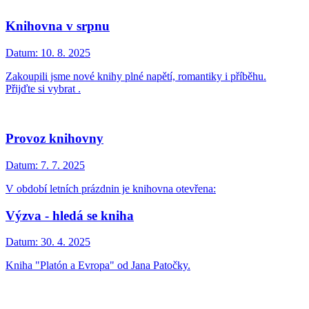
Knihovna v srpnu
Datum:
10. 8. 2025
Zakoupili jsme nové knihy plné napětí, romantiky i příběhu.
Přijďte si vybrat .
Provoz knihovny
Datum:
7. 7. 2025
V období letních prázdnin je knihovna otevřena:
Výzva - hledá se kniha
Datum:
30. 4. 2025
Kniha "Platón a Evropa" od Jana Patočky.