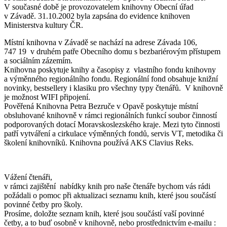
V současné době je provozovatelem knihovny Obecní úřad
v Závadě. 31.10.2002 byla zapsána do evidence knihoven
Ministerstva kultury ČR.
Místní knihovna v Závadě se nachází na adrese Závada 106,
747 19 v druhém patře Obecního domu s bezbariérovým přístupem
a sociálním zázemím.
Knihovna poskytuje knihy a časopisy z vlastního fondu knihovny
a výměnného regionálního fondu. Regionální fond obsahuje knižní
novinky, bestsellery i klasiku pro všechny typy čtenářů. V knihovně
je možnost WIFI připojení.
Pověřená Knihovna Petra Bezruče v Opavě poskytuje místní
obsluhované knihovně v rámci regionálních funkcí soubor činností
podporovaných dotací Moravskoslezského kraje. Mezi tyto činnosti
patří vytváření a cirkulace výměnných fondů, servis VT, metodika či
školení knihovníků. Knihovna používá AKS Clavius Reks.
Vážení čtenáři,
v rámci zajištění nabídky knih pro naše čtenáře bychom vás rádi
požádali o pomoc při aktualizaci seznamu knih, které jsou součástí
povinné četby pro školy.
Prosíme, doložte seznam knih, které jsou součástí vaší povinné
četby, a to buď osobně v knihovně, nebo prostřednictvím e-mailu :