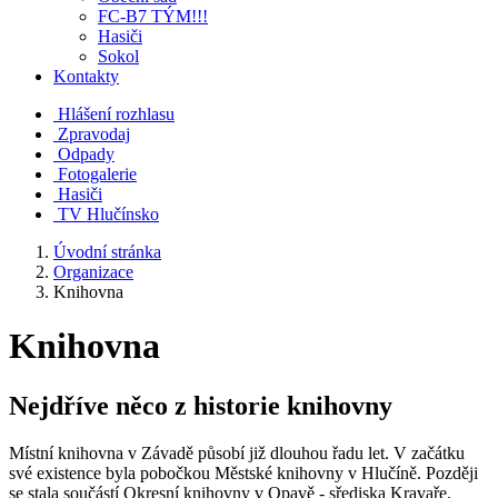
FC-B7 TÝM!!!
Hasiči
Sokol
Kontakty
Hlášení rozhlasu
Zpravodaj
Odpady
Fotogalerie
Hasiči
TV Hlučínsko
Úvodní stránka
Organizace
Knihovna
Knihovna
Nejdříve něco z historie knihovny
Místní knihovna v Závadě působí již dlouhou řadu let. V začátku
své existence byla pobočkou Městské knihovny v Hlučíně. Později
se stala součástí Okresní knihovny v Opavě - sřediska Kravaře.