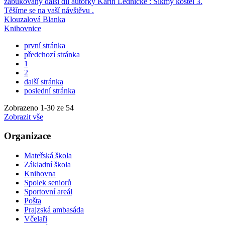
zabukovány další díl autorky Karin Lednické : Šikmý kostel 3.
Těšíme se na vaší návštěvu .
Klouzalová Blanka
Knihovnice
první stránka
předchozí stránka
1
2
další stránka
poslední stránka
Zobrazeno
1
-
30
ze 54
Zobrazit vše
Organizace
Mateřská škola
Základní škola
Knihovna
Spolek seniorů
Sportovní areál
Pošta
Prajzská ambasáda
Včelaři