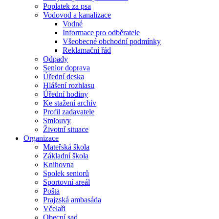
Poplatek za psa
Vodovod a kanalizace
Vodné
Informace pro odběratele
Všeobecné obchodní podmínky
Reklamační řád
Odpady
Senior doprava
Úřední deska
Hlášení rozhlasu
Úřední hodiny
Ke stažení archív
Profil zadavatele
Smlouvy
Životní situace
Organizace
Mateřská škola
Základní škola
Knihovna
Spolek seniorů
Sportovní areál
Pošta
Prajzská ambasáda
Včelaři
Obecní sad