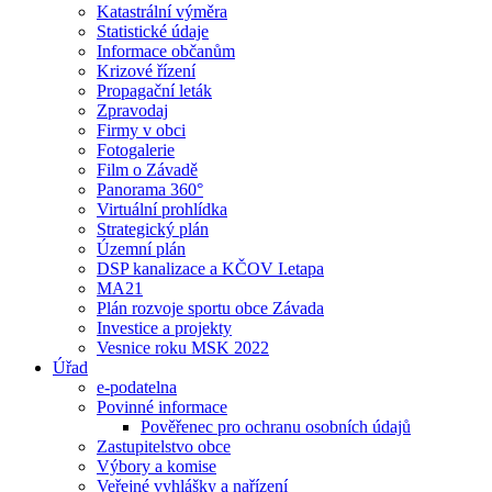
Katastrální výměra
Statistické údaje
Informace občanům
Krizové řízení
Propagační leták
Zpravodaj
Firmy v obci
Fotogalerie
Film o Závadě
Panorama 360°
Virtuální prohlídka
Strategický plán
Územní plán
DSP kanalizace a KČOV I.etapa
MA21
Plán rozvoje sportu obce Závada
Investice a projekty
Vesnice roku MSK 2022
Úřad
e-podatelna
Povinné informace
Pověřenec pro ochranu osobních údajů
Zastupitelstvo obce
Výbory a komise
Veřejné vyhlášky a nařízení