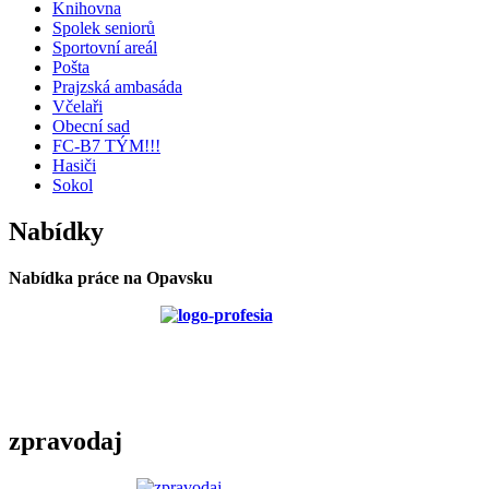
Knihovna
Spolek seniorů
Sportovní areál
Pošta
Prajzská ambasáda
Včelaři
Obecní sad
FC-B7 TÝM!!!
Hasiči
Sokol
Nabídky
Nabídka práce na Opavsku
zpravodaj