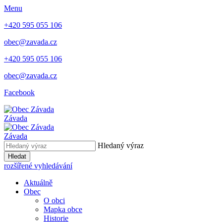
Menu
+420 595 055 106
obec@zavada.cz
+420 595 055 106
obec@zavada.cz
Facebook
Závada
Závada
Hledaný výraz
Hledat
rozšířené vyhledávání
Aktuálně
Obec
O obci
Mapka obce
Historie