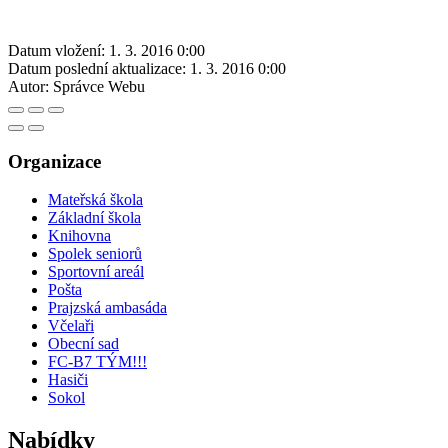
Datum vložení:
1. 3. 2016 0:00
Datum poslední aktualizace:
1. 3. 2016 0:00
Autor:
Správce Webu
Organizace
Mateřská škola
Základní škola
Knihovna
Spolek seniorů
Sportovní areál
Pošta
Prajzská ambasáda
Včelaři
Obecní sad
FC-B7 TÝM!!!
Hasiči
Sokol
Nabídky