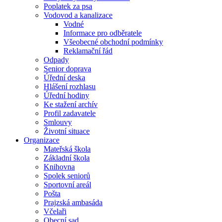
Poplatek za psa
Vodovod a kanalizace
Vodné
Informace pro odběratele
Všeobecné obchodní podmínky
Reklamační řád
Odpady
Senior doprava
Úřední deska
Hlášení rozhlasu
Úřední hodiny
Ke stažení archív
Profil zadavatele
Smlouvy
Životní situace
Organizace
Mateřská škola
Základní škola
Knihovna
Spolek seniorů
Sportovní areál
Pošta
Prajzská ambasáda
Včelaři
Obecní sad