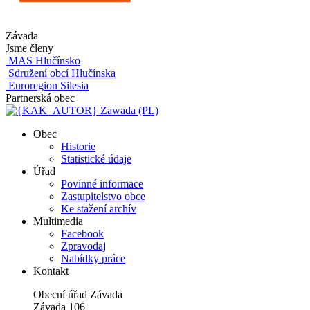
Závada
Jsme členy
MAS Hlučínsko
Sdružení obcí Hlučínska
Euroregion Silesia
Partnerská obec
Zawada (PL)
Obec
Historie
Statistické údaje
Úřad
Povinné informace
Zastupitelstvo obce
Ke stažení archív
Multimedia
Facebook
Zpravodaj
Nabídky práce
Kontakt
Obecní úřad Závada
Závada 106