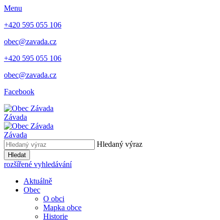
Menu
+420 595 055 106
obec@zavada.cz
+420 595 055 106
obec@zavada.cz
Facebook
Závada
Závada
Hledaný výraz
Hledat
rozšířené vyhledávání
Aktuálně
Obec
O obci
Mapka obce
Historie