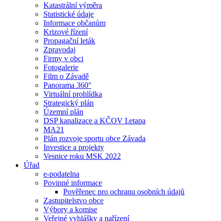
Katastrální výměra
Statistické údaje
Informace občanům
Krizové řízení
Propagační leták
Zpravodaj
Firmy v obci
Fotogalerie
Film o Závadě
Panorama 360°
Virtuální prohlídka
Strategický plán
Územní plán
DSP kanalizace a KČOV I.etapa
MA21
Plán rozvoje sportu obce Závada
Investice a projekty
Vesnice roku MSK 2022
Úřad
e-podatelna
Povinné informace
Pověřenec pro ochranu osobních údajů
Zastupitelstvo obce
Výbory a komise
Veřejné vyhlášky a nařízení