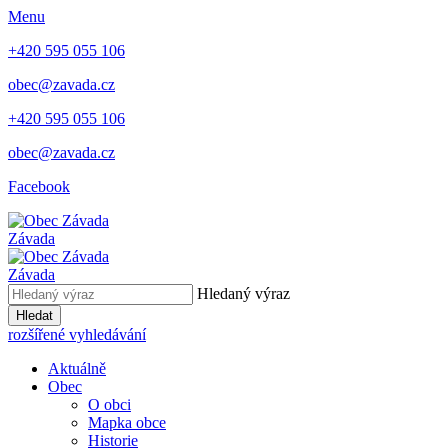
Menu
+420 595 055 106
obec@zavada.cz
+420 595 055 106
obec@zavada.cz
Facebook
Závada
Závada
Hledaný výraz
Hledat
rozšířené vyhledávání
Aktuálně
Obec
O obci
Mapka obce
Historie