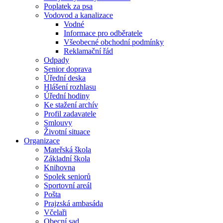
Poplatek za psa
Vodovod a kanalizace
Vodné
Informace pro odběratele
Všeobecné obchodní podmínky
Reklamační řád
Odpady
Senior doprava
Úřední deska
Hlášení rozhlasu
Úřední hodiny
Ke stažení archív
Profil zadavatele
Smlouvy
Životní situace
Organizace
Mateřská škola
Základní škola
Knihovna
Spolek seniorů
Sportovní areál
Pošta
Prajzská ambasáda
Včelaři
Obecní sad