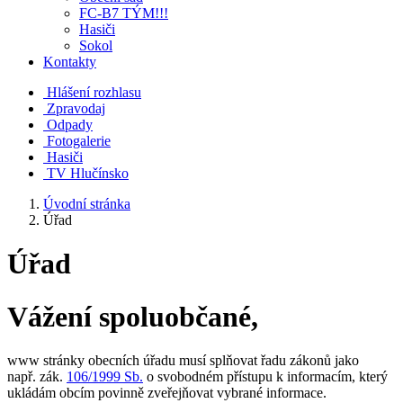
FC-B7 TÝM!!!
Hasiči
Sokol
Kontakty
Hlášení rozhlasu
Zpravodaj
Odpady
Fotogalerie
Hasiči
TV Hlučínsko
Úvodní stránka
Úřad
Úřad
Vážení spoluobčané,
www stránky obecních úřadu musí splňovat řadu zákonů jako
např. zák.
106/1999 Sb.
o svobodném přístupu k informacím, který
ukládám obcím povinně zveřejňovat vybrané informace.