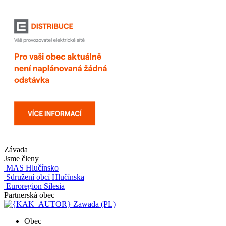
Závada
Jsme členy
MAS Hlučínsko
Sdružení obcí Hlučínska
Euroregion Silesia
Partnerská obec
Zawada (PL)
Obec