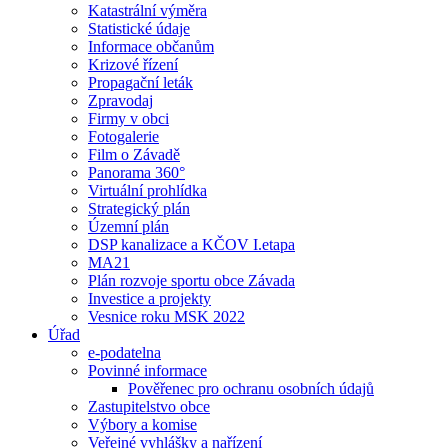
Katastrální výměra
Statistické údaje
Informace občanům
Krizové řízení
Propagační leták
Zpravodaj
Firmy v obci
Fotogalerie
Film o Závadě
Panorama 360°
Virtuální prohlídka
Strategický plán
Územní plán
DSP kanalizace a KČOV I.etapa
MA21
Plán rozvoje sportu obce Závada
Investice a projekty
Vesnice roku MSK 2022
Úřad
e-podatelna
Povinné informace
Pověřenec pro ochranu osobních údajů
Zastupitelstvo obce
Výbory a komise
Veřejné vyhlášky a nařízení