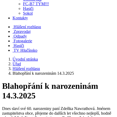
FC-B7 TÝM!!!
Hasiči
Sokol
Kontakty
Hlášení rozhlasu
Zpravodaj
Odpady
Fotogalerie
Hasiči
TV Hlučínsko
Úvodní stránka
Úřad
Hlášení rozhlasu
Blahopřání k narozeninám 14.3.2025
Blahopřání k narozeninám
14.3.2025
Dnes slaví své 60. narozeniny paní Zdeňka Nawrathová. Jménem
zastupitelstva obce, přejeme do dalších let všechno nejlepší, hodně