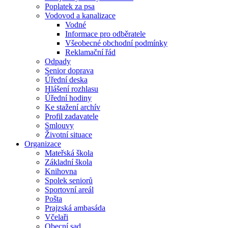
Poplatek za psa
Vodovod a kanalizace
Vodné
Informace pro odběratele
Všeobecné obchodní podmínky
Reklamační řád
Odpady
Senior doprava
Úřední deska
Hlášení rozhlasu
Úřední hodiny
Ke stažení archív
Profil zadavatele
Smlouvy
Životní situace
Organizace
Mateřská škola
Základní škola
Knihovna
Spolek seniorů
Sportovní areál
Pošta
Prajzská ambasáda
Včelaři
Obecní sad