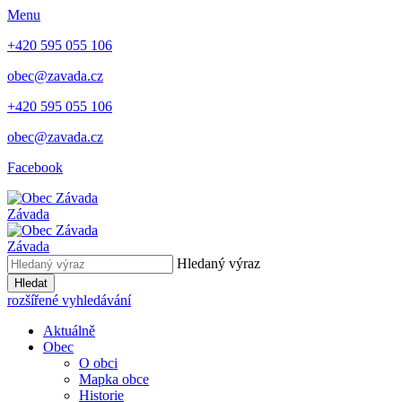
Menu
+420 595 055 106
obec@zavada.cz
+420 595 055 106
obec@zavada.cz
Facebook
Závada
Závada
Hledaný výraz
Hledat
rozšířené vyhledávání
Aktuálně
Obec
O obci
Mapka obce
Historie