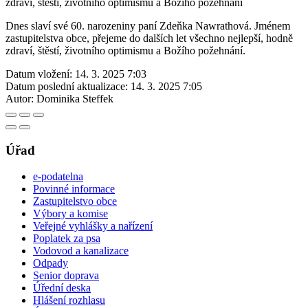
zdraví, štěstí, životního optimismu a Božího požehnání
Dnes slaví své 60. narozeniny paní Zdeňka Nawrathová. Jménem
zastupitelstva obce, přejeme do dalších let všechno nejlepší, hodně
zdraví, štěstí, životního optimismu a Božího požehnání.
Datum vložení:
14. 3. 2025 7:03
Datum poslední aktualizace:
14. 3. 2025 7:05
Autor:
Dominika Steffek
Úřad
e-podatelna
Povinné informace
Zastupitelstvo obce
Výbory a komise
Veřejné vyhlášky a nařízení
Poplatek za psa
Vodovod a kanalizace
Odpady
Senior doprava
Úřední deska
Hlášení rozhlasu