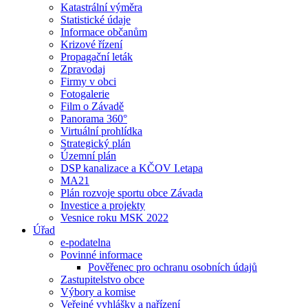
Katastrální výměra
Statistické údaje
Informace občanům
Krizové řízení
Propagační leták
Zpravodaj
Firmy v obci
Fotogalerie
Film o Závadě
Panorama 360°
Virtuální prohlídka
Strategický plán
Územní plán
DSP kanalizace a KČOV I.etapa
MA21
Plán rozvoje sportu obce Závada
Investice a projekty
Vesnice roku MSK 2022
Úřad
e-podatelna
Povinné informace
Pověřenec pro ochranu osobních údajů
Zastupitelstvo obce
Výbory a komise
Veřejné vyhlášky a nařízení