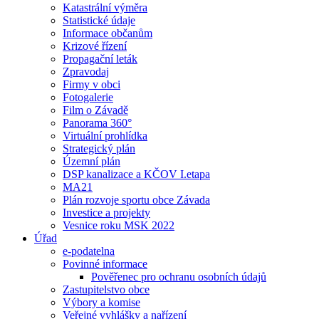
Katastrální výměra
Statistické údaje
Informace občanům
Krizové řízení
Propagační leták
Zpravodaj
Firmy v obci
Fotogalerie
Film o Závadě
Panorama 360°
Virtuální prohlídka
Strategický plán
Územní plán
DSP kanalizace a KČOV I.etapa
MA21
Plán rozvoje sportu obce Závada
Investice a projekty
Vesnice roku MSK 2022
Úřad
e-podatelna
Povinné informace
Pověřenec pro ochranu osobních údajů
Zastupitelstvo obce
Výbory a komise
Veřejné vyhlášky a nařízení