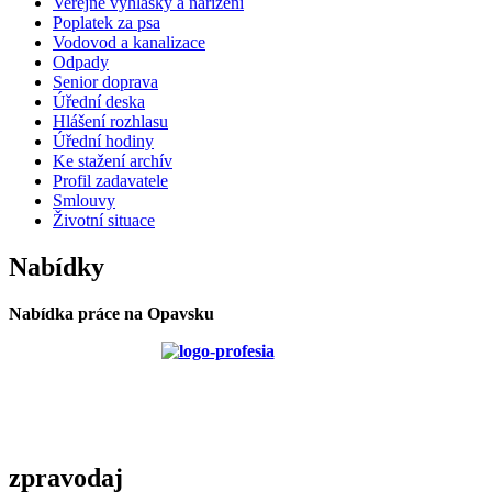
Veřejné vyhlášky a nařízení
Poplatek za psa
Vodovod a kanalizace
Odpady
Senior doprava
Úřední deska
Hlášení rozhlasu
Úřední hodiny
Ke stažení archív
Profil zadavatele
Smlouvy
Životní situace
Nabídky
Nabídka práce na Opavsku
zpravodaj