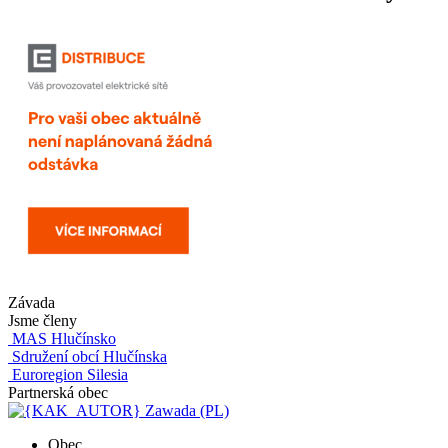
Závada
Jsme členy
MAS Hlučínsko
Sdružení obcí Hlučínska
Euroregion Silesia
Partnerská obec
Zawada (PL)
Obec