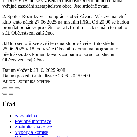
1. Dnes v 18hod se v zasedací místnosti Obecního domu koná
veřejné zasedání zastupitelstva obce. Jste srdečně zváni.
2. Spolek Rozinky ve spolupráci s obcí Závada Vás zve na letní
kino tento pátek 27.06.2025 na místním hřišti. Od 20:00 se budou
promítat pohádky pro děti a od 21:15 film – Jak se nám to mohlo
stát. Občerstvení zajištěno.
3.Klub seniorů zve své členy na klubový večer tuto středu
25.06.2025 v 18hod v sále Obecního domu, na programu je
přednáška: Jak komunikovat s osobami s poruchou sluchu.
Občerstvení zajištěno.
Datum vložení:
23. 6. 2025 9:08
Datum poslední aktualizace:
23. 6. 2025 9:09
Autor:
Dominika Steffek
Úřad
e-podatelna
Povinné informace
Zastupitelstvo obce
Výbory a komise