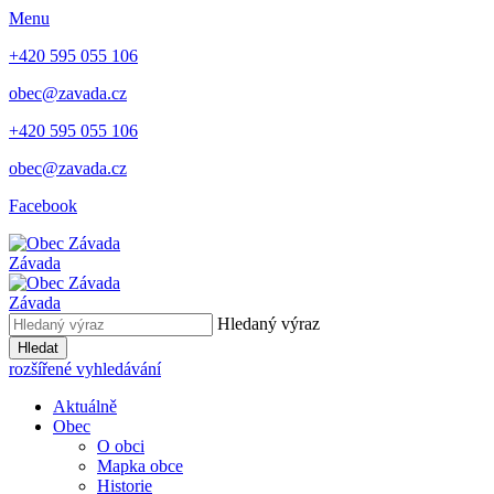
Menu
+420 595 055 106
obec@zavada.cz
+420 595 055 106
obec@zavada.cz
Facebook
Závada
Závada
Hledaný výraz
Hledat
rozšířené vyhledávání
Aktuálně
Obec
O obci
Mapka obce
Historie