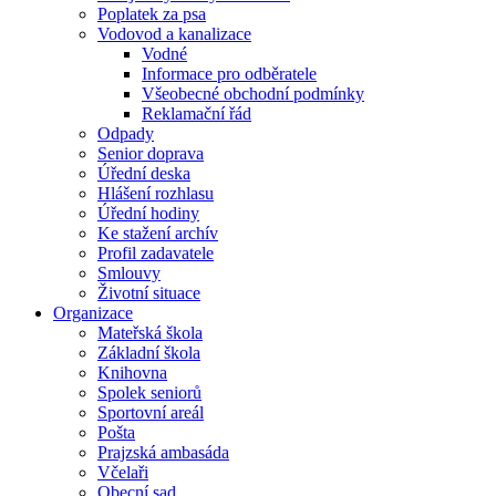
Poplatek za psa
Vodovod a kanalizace
Vodné
Informace pro odběratele
Všeobecné obchodní podmínky
Reklamační řád
Odpady
Senior doprava
Úřední deska
Hlášení rozhlasu
Úřední hodiny
Ke stažení archív
Profil zadavatele
Smlouvy
Životní situace
Organizace
Mateřská škola
Základní škola
Knihovna
Spolek seniorů
Sportovní areál
Pošta
Prajzská ambasáda
Včelaři
Obecní sad