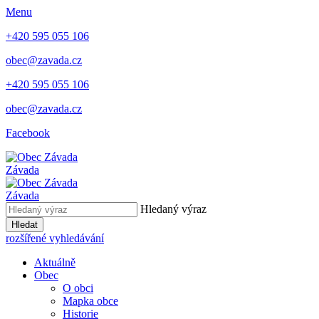
Menu
+420 595 055 106
obec@zavada.cz
+420 595 055 106
obec@zavada.cz
Facebook
Závada
Závada
Hledaný výraz
Hledat
rozšířené vyhledávání
Aktuálně
Obec
O obci
Mapka obce
Historie