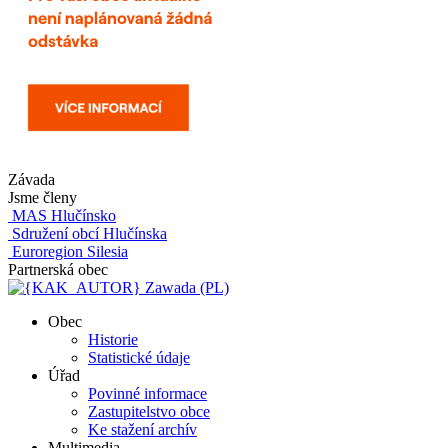
Závada
Jsme členy
MAS Hlučínsko
Sdružení obcí Hlučínska
Euroregion Silesia
Partnerská obec
Zawada (PL)
Obec
Historie
Statistické údaje
Úřad
Povinné informace
Zastupitelstvo obce
Ke stažení archív
Multimedia