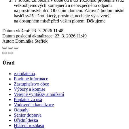
V sobotu 28.března v době od 8 do 10:30hod proběhne svoz
velkoobjemových kontejnerů a nebezpečného odpadu
na prostranství před Obecním domem. Zároveň budou místní
hasiči svážet šrot, který, prosíme, nechejte vystavený
na dostupném místě před vašim plotem Děkujeme
Datum vložení:
23. 3. 2026 11:48
Datum poslední aktualizace:
23. 3. 2026 11:49
Autor:
Dominika Steffek
Úřad
e-podatelna
Povinné informace
Zastupitelstvo obce
Výbory a komise
Veřejné vyhlášky a nařízení
Poplatek za psa
Vodovod a kanalizace
Odpady
Senior doprava
Úřední deska
Hlášení rozhlasu