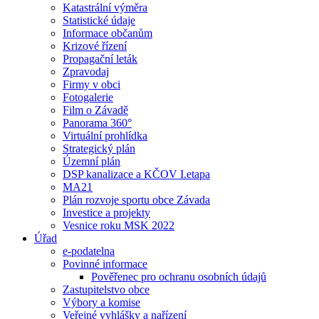
Katastrální výměra
Statistické údaje
Informace občanům
Krizové řízení
Propagační leták
Zpravodaj
Firmy v obci
Fotogalerie
Film o Závadě
Panorama 360°
Virtuální prohlídka
Strategický plán
Územní plán
DSP kanalizace a KČOV I.etapa
MA21
Plán rozvoje sportu obce Závada
Investice a projekty
Vesnice roku MSK 2022
Úřad
e-podatelna
Povinné informace
Pověřenec pro ochranu osobních údajů
Zastupitelstvo obce
Výbory a komise
Veřejné vyhlášky a nařízení