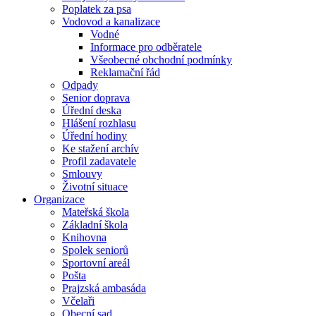
Poplatek za psa
Vodovod a kanalizace
Vodné
Informace pro odběratele
Všeobecné obchodní podmínky
Reklamační řád
Odpady
Senior doprava
Úřední deska
Hlášení rozhlasu
Úřední hodiny
Ke stažení archív
Profil zadavatele
Smlouvy
Životní situace
Organizace
Mateřská škola
Základní škola
Knihovna
Spolek seniorů
Sportovní areál
Pošta
Prajzská ambasáda
Včelaři
Obecní sad