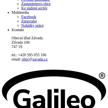
Zastupitelstvo obce
Ke stažení archív
Multimedia
Facebook
Zpravodaj
Nabídky práce
Kontakt
Obecní úřad Závada
Závada 106
747 19
tel.: +420 595 055 106
email:
obec@zavada.cz