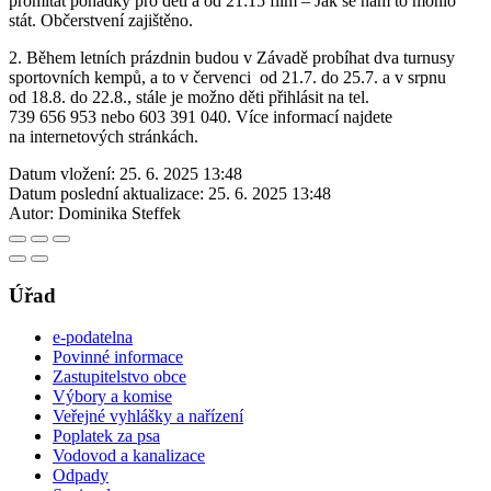
promítat pohádky pro děti a od 21:15 film – Jak se nám to mohlo
stát. Občerstvení zajištěno.
2. Během letních prázdnin budou v Závadě probíhat dva turnusy
sportovních kempů, a to v červenci od 21.7. do 25.7. a v srpnu
od 18.8. do 22.8., stále je možno děti přihlásit na tel.
739 656 953 nebo 603 391 040. Více informací najdete
na internetových stránkách.
Datum vložení:
25. 6. 2025 13:48
Datum poslední aktualizace:
25. 6. 2025 13:48
Autor:
Dominika Steffek
Úřad
e-podatelna
Povinné informace
Zastupitelstvo obce
Výbory a komise
Veřejné vyhlášky a nařízení
Poplatek za psa
Vodovod a kanalizace
Odpady