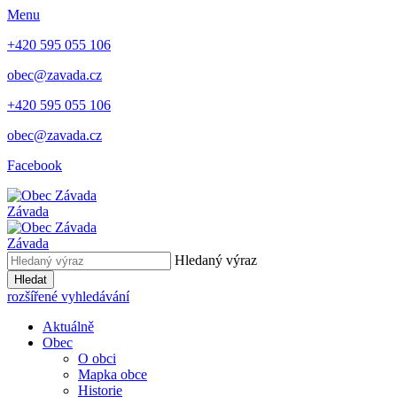
Menu
+420 595 055 106
obec@zavada.cz
+420 595 055 106
obec@zavada.cz
Facebook
Závada
Závada
Hledaný výraz
Hledat
rozšířené vyhledávání
Aktuálně
Obec
O obci
Mapka obce
Historie