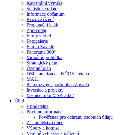
Katastrální výměra
Statistické údaje
Informace občanům
Krizové řízení
Propagační leták
Zpravodaj
Firmy v obci
Fotogalerie
Film o Závadě
Panorama 360°
Virtuální prohlídka
Strategický plán
Územní plán
DSP kanalizace a KČOV I.etapa
MA21
Plán rozvoje sportu obce Závada
Investice a projekty
Vesnice roku MSK 2022
Úřad
e-podatelna
Povinné informace
Pověřenec pro ochranu osobních údajů
Zastupitelstvo obce
Výbory a komise
Veřejné vyhlášky a nařízení