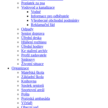
Poplatek za psa
Vodovod a kanalizace
Vodné
Informace pro odběratele
Všeobecné obchodní podmínky
Reklamační řád
Odpady
Senior doprava
Úřední deska
Hlášení rozhlasu
Úřední hodiny
Ke stažení archív
Profil zadavatele
Smlouvy
Životní situace
Organizace
Mateřská škola
Základní škola
Knihovna
Spolek seniorů
Sportovní areál
Pošta
Prajzská ambasáda
Včelaři
Obecní sad