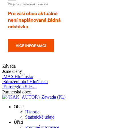
Závada
Jsme členy
MAS Hlučínsko
Sdružení obcí Hlučínska
Euroregion Silesia
Partnerská obec
Zawada (PL)
Obec
Historie
Statistické údaje
Úřad
Povinné informace