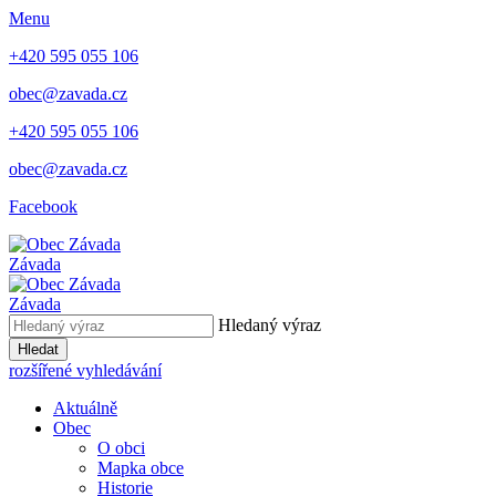
Menu
+420 595 055 106
obec@zavada.cz
+420 595 055 106
obec@zavada.cz
Facebook
Závada
Závada
Hledaný výraz
Hledat
rozšířené vyhledávání
Aktuálně
Obec
O obci
Mapka obce
Historie