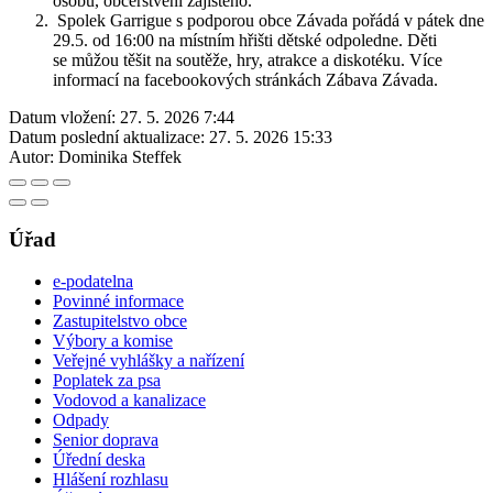
osobu, občerstvení zajištěno.
Spolek Garrigue s podporou obce Závada pořádá v pátek dne
29.5. od 16:00 na místním hřišti dětské odpoledne. Děti
se můžou těšit na soutěže, hry, atrakce a diskotéku. Více
informací na facebookových stránkách Zábava Závada.
Datum vložení:
27. 5. 2026 7:44
Datum poslední aktualizace:
27. 5. 2026 15:33
Autor:
Dominika Steffek
Úřad
e-podatelna
Povinné informace
Zastupitelstvo obce
Výbory a komise
Veřejné vyhlášky a nařízení
Poplatek za psa
Vodovod a kanalizace
Odpady
Senior doprava
Úřední deska
Hlášení rozhlasu