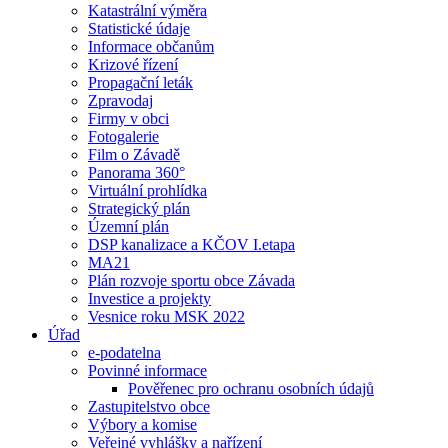
Katastrální výměra
Statistické údaje
Informace občanům
Krizové řízení
Propagační leták
Zpravodaj
Firmy v obci
Fotogalerie
Film o Závadě
Panorama 360°
Virtuální prohlídka
Strategický plán
Územní plán
DSP kanalizace a KČOV I.etapa
MA21
Plán rozvoje sportu obce Závada
Investice a projekty
Vesnice roku MSK 2022
Úřad
e-podatelna
Povinné informace
Pověřenec pro ochranu osobních údajů
Zastupitelstvo obce
Výbory a komise
Veřejné vyhlášky a nařízení