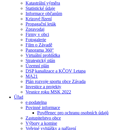
Katastrální výměra
Statistické údaje
Informace občanům
Krizové řízení
Propagační leták
Zpravodaj
Firmy v obci
Fotogalerie
Film o Závadě
Panorama 360°
Virtuální prohlídka
Strategický plán
Územní plán
DSP kanalizace a KČOV I.etapa
MA21
Plán rozvoje sportu obce Závada
Investice a projekty
Vesnice roku MSK 2022
Úřad
e-podatelna
Povinné informace
Pověřenec pro ochranu osobních údajů
Zastupitelstvo obce
Výbory a komise
Veřejné vyhlášky a nařízení