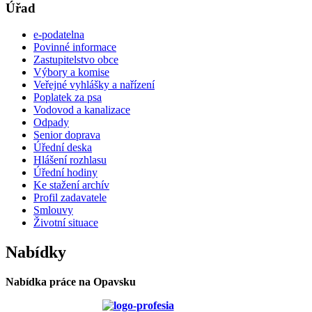
Úřad
e-podatelna
Povinné informace
Zastupitelstvo obce
Výbory a komise
Veřejné vyhlášky a nařízení
Poplatek za psa
Vodovod a kanalizace
Odpady
Senior doprava
Úřední deska
Hlášení rozhlasu
Úřední hodiny
Ke stažení archív
Profil zadavatele
Smlouvy
Životní situace
Nabídky
Nabídka práce na Opavsku