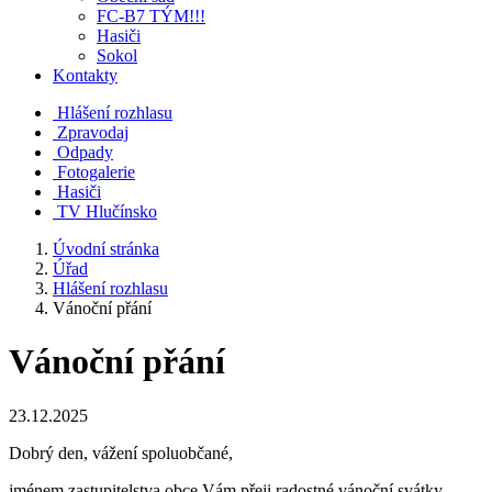
FC-B7 TÝM!!!
Hasiči
Sokol
Kontakty
Hlášení rozhlasu
Zpravodaj
Odpady
Fotogalerie
Hasiči
TV Hlučínsko
Úvodní stránka
Úřad
Hlášení rozhlasu
Vánoční přání
Vánoční přání
23.12.2025
Dobrý den, vážení spoluobčané,
jménem zastupitelstva obce Vám přeji radostné vánoční svátky