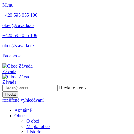
Menu
+420 595 055 106
obec@zavada.cz
+420 595 055 106
obec@zavada.cz
Facebook
Závada
Závada
Hledaný výraz
Hledat
rozšířené vyhledávání
Aktuálně
Obec
O obci
Mapka obce
Historie