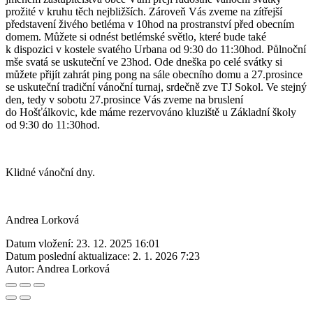
prožité v kruhu těch nejbližších. Zároveň Vás zveme na zítřejší
představení živého betléma v 10hod na prostranství před obecním
domem. Můžete si odnést betlémské světlo, které bude také
k dispozici v kostele svatého Urbana od 9:30 do 11:30hod. Půlnoční
mše svatá se uskuteční ve 23hod. Ode dneška po celé svátky si
můžete přijít zahrát ping pong na sále obecního domu a 27.prosince
se uskuteční tradiční vánoční turnaj, srdečně zve TJ Sokol. Ve stejný
den, tedy v sobotu 27.prosince Vás zveme na bruslení
do Hošťálkovic, kde máme rezervováno kluziště u Základní školy
od 9:30 do 11:30hod.
Klidné vánoční dny.
Andrea Lorková
Datum vložení:
23. 12. 2025 16:01
Datum poslední aktualizace:
2. 1. 2026 7:23
Autor:
Andrea Lorková