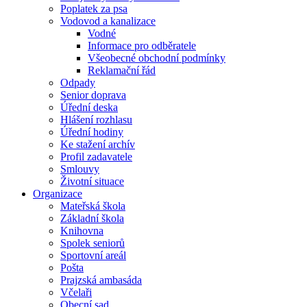
Poplatek za psa
Vodovod a kanalizace
Vodné
Informace pro odběratele
Všeobecné obchodní podmínky
Reklamační řád
Odpady
Senior doprava
Úřední deska
Hlášení rozhlasu
Úřední hodiny
Ke stažení archív
Profil zadavatele
Smlouvy
Životní situace
Organizace
Mateřská škola
Základní škola
Knihovna
Spolek seniorů
Sportovní areál
Pošta
Prajzská ambasáda
Včelaři
Obecní sad