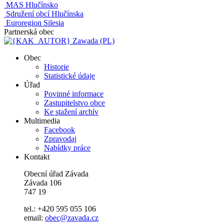
MAS Hlučínsko
Sdružení obcí Hlučínska
Euroregion Silesia
Partnerská obec
Zawada (PL)
Obec
Historie
Statistické údaje
Úřad
Povinné informace
Zastupitelstvo obce
Ke stažení archív
Multimedia
Facebook
Zpravodaj
Nabídky práce
Kontakt
Obecní úřad Závada
Závada 106
747 19
tel.: +420 595 055 106
email:
obec@zavada.cz