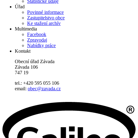
Statistické údaje
Úřad
Povinné informace
Zastupitelstvo obce
Ke stažení archív
Multimedia
Facebook
Zpravodaj
Nabídky práce
Kontakt
Obecní úřad Závada
Závada 106
747 19
tel.: +420 595 055 106
email:
obec@zavada.cz