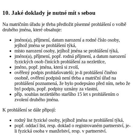
10. Jaké doklady je nutné mít s sebou
Na matričním úřadu je třeba předložit písemné prohlášení o volbě
druhého jména, které obsahuje:
jméno(a), příjmení, datum narození a rodné číslo osoby,
jejíhož jména se prohlášení týká,
místo narození osoby, jejíhož jména se prohlášení týká,
jméno(a), příjmení, popř. rodná příjmení, a datum narození
fyzických osob činících prohlášení za nezletilce,
jméno, popř. jména, která si zvolí,
ověřený podpis prohlašovatelů; je-li prohlášení činěno
osobně, ověření podpisů není třeba a matriční úřad na
prohlášení poznamená, že bylo podepsáno před ním, nebo že
byl podpis, popř. podpisy uznány za vlastní,
příp. souhlas nezletilého staršího 15 let s prohlášením o
zvolení druhého jména.
K prohlášení se dále připojí:
rodný list fyzické osoby, jejíhož jména se prohlášení týká,
popř. oddací list, resp. doklad o registrovaném partnerství, je-
li fyzická osoba v manželství, resp. v partnerství.