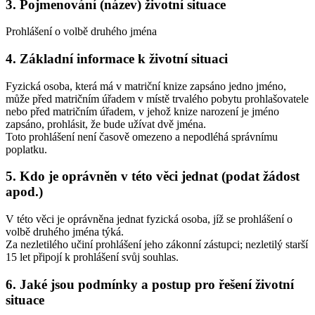
3. Pojmenování (název) životní situace
Prohlášení o volbě druhého jména
4. Základní informace k životní situaci
Fyzická osoba, která má v matriční knize zapsáno jedno jméno,
může před matričním úřadem v místě trvalého pobytu prohlašovatele
nebo před matričním úřadem, v jehož knize narození je jméno
zapsáno, prohlásit, že bude užívat dvě jména.
Toto prohlášení není časově omezeno a nepodléhá správnímu
poplatku.
5. Kdo je oprávněn v této věci jednat (podat žádost
apod.)
V této věci je oprávněna jednat fyzická osoba, jíž se prohlášení o
volbě druhého jména týká.
Za nezletilého učiní prohlášení jeho zákonní zástupci; nezletilý starší
15 let připojí k prohlášení svůj souhlas.
6. Jaké jsou podmínky a postup pro řešení životní
situace