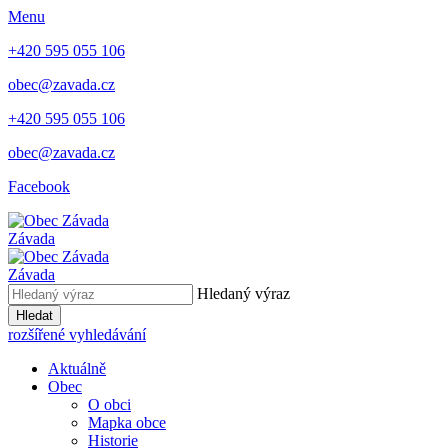
Menu
+420 595 055 106
obec@zavada.cz
+420 595 055 106
obec@zavada.cz
Facebook
Závada
Závada
Hledaný výraz
Hledat
rozšířené vyhledávání
Aktuálně
Obec
O obci
Mapka obce
Historie