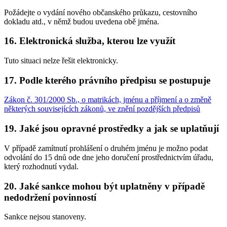
Požádejte o vydání nového občanského průkazu, cestovního
dokladu atd., v němž budou uvedena obě jména.
16. Elektronická služba, kterou lze využít
Tuto situaci nelze řešit elektronicky.
17. Podle kterého právního předpisu se postupuje
Zákon č. 301/2000 Sb., o matrikách, jménu a příjmení a o změně
některých souvisejících zákonů, ve znění pozdějších předpisů
19. Jaké jsou opravné prostředky a jak se uplatňují
V případě zamítnutí prohlášení o druhém jménu je možno podat
odvolání do 15 dnů ode dne jeho doručení prostřednictvím úřadu,
který rozhodnutí vydal.
20. Jaké sankce mohou být uplatněny v případě
nedodržení povinností
Sankce nejsou stanoveny.