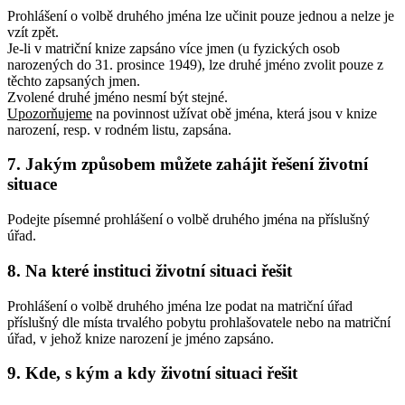
Prohlášení o volbě druhého jména lze učinit pouze jednou a nelze je
vzít zpět.
Je-li v matriční knize zapsáno více jmen (u fyzických osob
narozených do 31. prosince 1949), lze druhé jméno zvolit pouze z
těchto zapsaných jmen.
Zvolené druhé jméno nesmí být stejné.
Upozorňujeme
na povinnost užívat obě jména, která jsou v knize
narození, resp. v rodném listu, zapsána.
7. Jakým způsobem můžete zahájit řešení životní
situace
Podejte písemné prohlášení o volbě druhého jména na příslušný
úřad.
8. Na které instituci životní situaci řešit
Prohlášení o volbě druhého jména lze podat na matriční úřad
příslušný dle místa trvalého pobytu prohlašovatele nebo na matriční
úřad, v jehož knize narození je jméno zapsáno.
9. Kde, s kým a kdy životní situaci řešit