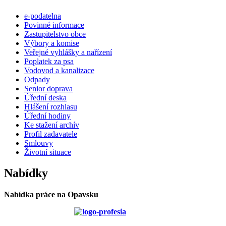
e-podatelna
Povinné informace
Zastupitelstvo obce
Výbory a komise
Veřejné vyhlášky a nařízení
Poplatek za psa
Vodovod a kanalizace
Odpady
Senior doprava
Úřední deska
Hlášení rozhlasu
Úřední hodiny
Ke stažení archív
Profil zadavatele
Smlouvy
Životní situace
Nabídky
Nabídka práce na Opavsku