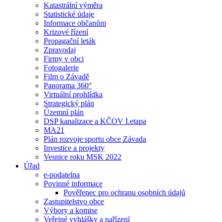
Katastrální výměra
Statistické údaje
Informace občanům
Krizové řízení
Propagační leták
Zpravodaj
Firmy v obci
Fotogalerie
Film o Závadě
Panorama 360°
Virtuální prohlídka
Strategický plán
Územní plán
DSP kanalizace a KČOV I.etapa
MA21
Plán rozvoje sportu obce Závada
Investice a projekty
Vesnice roku MSK 2022
Úřad
e-podatelna
Povinné informace
Pověřenec pro ochranu osobních údajů
Zastupitelstvo obce
Výbory a komise
Veřejné vyhlášky a nařízení