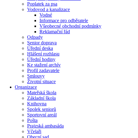
Poplatek za psa
Vodovod a kanalizace
Vodné
Informace pro odběratele
Všeobecné obchodní podmínky
Reklamační řád
Odpady
Senior doprava
Úřední deska
Hlášení rozhlasu
Úřední hodiny
Ke stažení archív
Profil zadavatele
Smlouvy
Životní situace
Organizace
Mateřská škola
Základní škola
Knihovna
Spolek seniorů
Sportovní areál
Pošta
Prajzská ambasáda
Včelaři
Obecní sad