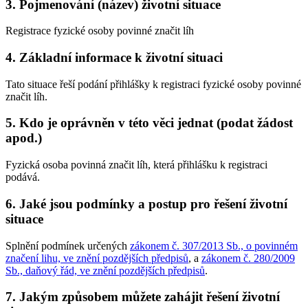
3. Pojmenování (název) životní situace
Registrace fyzické osoby povinné značit líh
4. Základní informace k životní situaci
Tato situace řeší podání přihlášky k registraci fyzické osoby povinné
značit líh.
5. Kdo je oprávněn v této věci jednat (podat žádost
apod.)
Fyzická osoba povinná značit líh, která přihlášku k registraci
podává.
6. Jaké jsou podmínky a postup pro řešení životní
situace
Splnění podmínek určených
zákonem č. 307/2013 Sb., o povinném
značení lihu, ve znění pozdějších předpisů
, a
zákonem č. 280/2009
Sb., daňový řád, ve znění pozdějších předpisů
.
7. Jakým způsobem můžete zahájit řešení životní