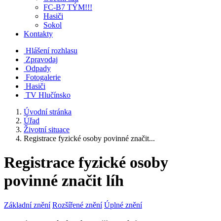
FC-B7 TÝM!!!
Hasiči
Sokol
Kontakty
Hlášení rozhlasu
Zpravodaj
Odpady
Fotogalerie
Hasiči
TV Hlučínsko
Úvodní stránka
Úřad
Životní situace
Registrace fyzické osoby povinné značit...
Registrace fyzické osoby
povinné značit líh
Základní znění
Rozšířené znění
Úplné znění