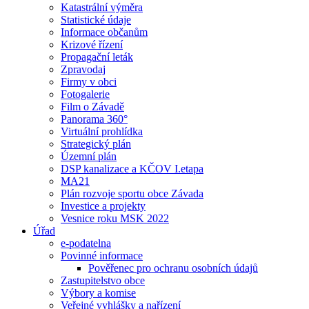
Katastrální výměra
Statistické údaje
Informace občanům
Krizové řízení
Propagační leták
Zpravodaj
Firmy v obci
Fotogalerie
Film o Závadě
Panorama 360°
Virtuální prohlídka
Strategický plán
Územní plán
DSP kanalizace a KČOV I.etapa
MA21
Plán rozvoje sportu obce Závada
Investice a projekty
Vesnice roku MSK 2022
Úřad
e-podatelna
Povinné informace
Pověřenec pro ochranu osobních údajů
Zastupitelstvo obce
Výbory a komise
Veřejné vyhlášky a nařízení