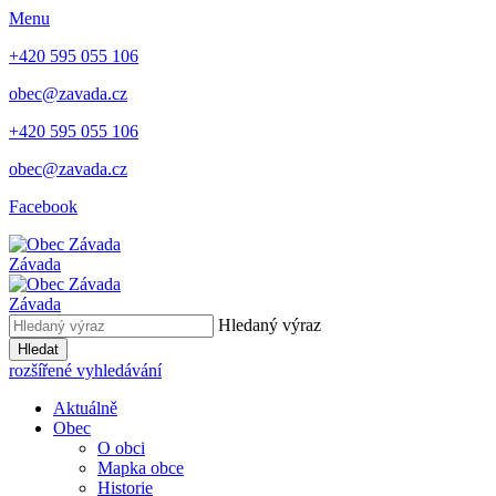
Menu
+420 595 055 106
obec@zavada.cz
+420 595 055 106
obec@zavada.cz
Facebook
Závada
Závada
Hledaný výraz
Hledat
rozšířené vyhledávání
Aktuálně
Obec
O obci
Mapka obce
Historie