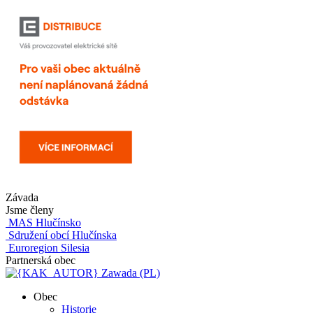
Závada
Jsme členy
MAS Hlučínsko
Sdružení obcí Hlučínska
Euroregion Silesia
Partnerská obec
Zawada (PL)
Obec
Historie