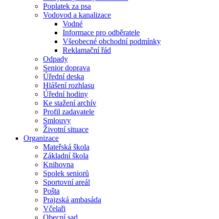
Poplatek za psa
Vodovod a kanalizace
Vodné
Informace pro odběratele
Všeobecné obchodní podmínky
Reklamační řád
Odpady
Senior doprava
Úřední deska
Hlášení rozhlasu
Úřední hodiny
Ke stažení archív
Profil zadavatele
Smlouvy
Životní situace
Organizace
Mateřská škola
Základní škola
Knihovna
Spolek seniorů
Sportovní areál
Pošta
Prajzská ambasáda
Včelaři
Obecní sad