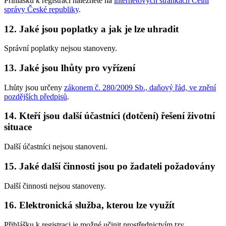
Přihlášku k registraci naleznete na
internetových stránkách Celní
správy České republiky
.
12. Jaké jsou poplatky a jak je lze uhradit
Správní poplatky nejsou stanoveny.
13. Jaké jsou lhůty pro vyřízení
Lhůty jsou určeny
zákonem č. 280/2009 Sb., daňový řád, ve znění
pozdějších předpisů
.
14. Kteří jsou další účastníci (dotčení) řešení životní
situace
Další účastníci nejsou stanoveni.
15. Jaké další činnosti jsou po žadateli požadovány
Další činnosti nejsou stanoveny.
16. Elektronická služba, kterou lze využít
Přihlášku k registraci je možné učinit prostřednictvím tzv.