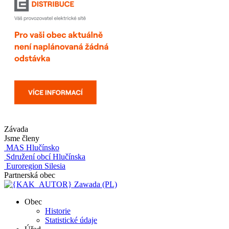
Závada
Jsme členy
MAS Hlučínsko
Sdružení obcí Hlučínska
Euroregion Silesia
Partnerská obec
Zawada (PL)
Obec
Historie
Statistické údaje