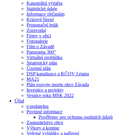
Katastrální výměra
Statistické údaje
Informace občanům
Krizové řízení
Propagační leták
Zpravodaj
Firmy v obci
Fotogalerie
Film o Závadě
Panorama 360°
Virtuální prohlídka
Strategický plán
Územní plán
DSP kanalizace a KČOV I.etapa
MA21
Plán rozvoje sportu obce Závada
Investice a projekty
Vesnice roku MSK 2022
Úřad
e-podatelna
Povinné informace
Pověřenec pro ochranu osobních údajů
Zastupitelstvo obce
Výbory a komise
Veřejné vyhlášky a nařízení