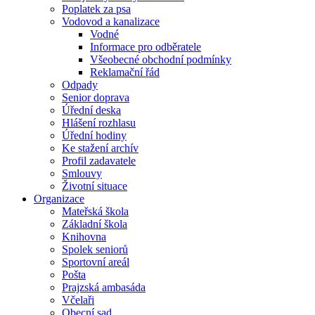
Poplatek za psa
Vodovod a kanalizace
Vodné
Informace pro odběratele
Všeobecné obchodní podmínky
Reklamační řád
Odpady
Senior doprava
Úřední deska
Hlášení rozhlasu
Úřední hodiny
Ke stažení archív
Profil zadavatele
Smlouvy
Životní situace
Organizace
Mateřská škola
Základní škola
Knihovna
Spolek seniorů
Sportovní areál
Pošta
Prajzská ambasáda
Včelaři
Obecní sad