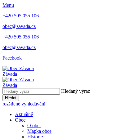
Menu
+420 595 055 106
obec@zavada.cz
+420 595 055 106
obec@zavada.cz
Facebook
Závada
Závada
Hledaný výraz
Hledat
rozšířené vyhledávání
Aktuálně
Obec
O obci
Mapka obce
Historie