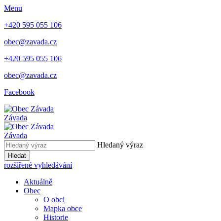
Menu
+420 595 055 106
obec@zavada.cz
+420 595 055 106
obec@zavada.cz
Facebook
Závada
Závada
Hledaný výraz
Hledat
rozšířené vyhledávání
Aktuálně
Obec
O obci
Mapka obce
Historie