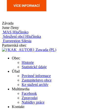
Závada
Jsme členy
MAS Hlučínsko
Sdružení obcí Hlučínska
Euroregion Silesia
Partnerská obec
Zawada (PL)
Obec
Historie
Statistické údaje
Úřad
Povinné informace
Zastupitelstvo obce
Ke stažení archív
Multimedia
Facebook
Zpravodaj
Nabídky práce
Kontakt