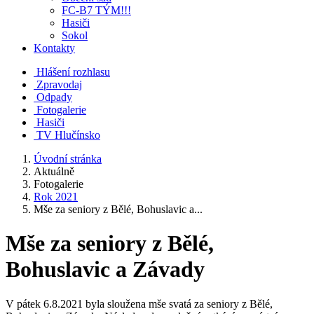
FC-B7 TÝM!!!
Hasiči
Sokol
Kontakty
Hlášení rozhlasu
Zpravodaj
Odpady
Fotogalerie
Hasiči
TV Hlučínsko
Úvodní stránka
Aktuálně
Fotogalerie
Rok 2021
Mše za seniory z Bělé, Bohuslavic a...
Mše za seniory z Bělé,
Bohuslavic a Závady
V pátek 6.8.2021 byla sloužena mše svatá za seniory z Bělé,