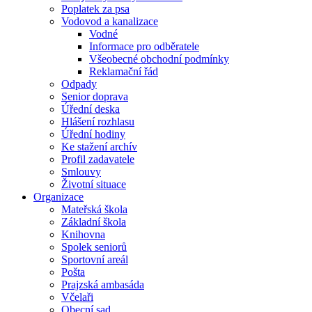
Poplatek za psa
Vodovod a kanalizace
Vodné
Informace pro odběratele
Všeobecné obchodní podmínky
Reklamační řád
Odpady
Senior doprava
Úřední deska
Hlášení rozhlasu
Úřední hodiny
Ke stažení archív
Profil zadavatele
Smlouvy
Životní situace
Organizace
Mateřská škola
Základní škola
Knihovna
Spolek seniorů
Sportovní areál
Pošta
Prajzská ambasáda
Včelaři
Obecní sad