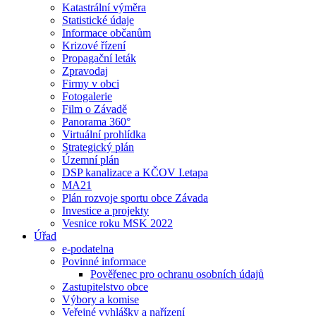
Katastrální výměra
Statistické údaje
Informace občanům
Krizové řízení
Propagační leták
Zpravodaj
Firmy v obci
Fotogalerie
Film o Závadě
Panorama 360°
Virtuální prohlídka
Strategický plán
Územní plán
DSP kanalizace a KČOV I.etapa
MA21
Plán rozvoje sportu obce Závada
Investice a projekty
Vesnice roku MSK 2022
Úřad
e-podatelna
Povinné informace
Pověřenec pro ochranu osobních údajů
Zastupitelstvo obce
Výbory a komise
Veřejné vyhlášky a nařízení