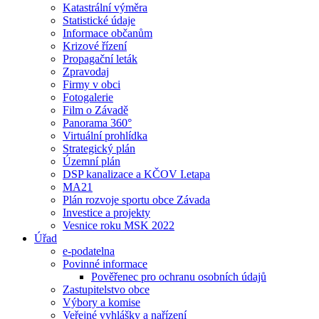
Katastrální výměra
Statistické údaje
Informace občanům
Krizové řízení
Propagační leták
Zpravodaj
Firmy v obci
Fotogalerie
Film o Závadě
Panorama 360°
Virtuální prohlídka
Strategický plán
Územní plán
DSP kanalizace a KČOV I.etapa
MA21
Plán rozvoje sportu obce Závada
Investice a projekty
Vesnice roku MSK 2022
Úřad
e-podatelna
Povinné informace
Pověřenec pro ochranu osobních údajů
Zastupitelstvo obce
Výbory a komise
Veřejné vyhlášky a nařízení