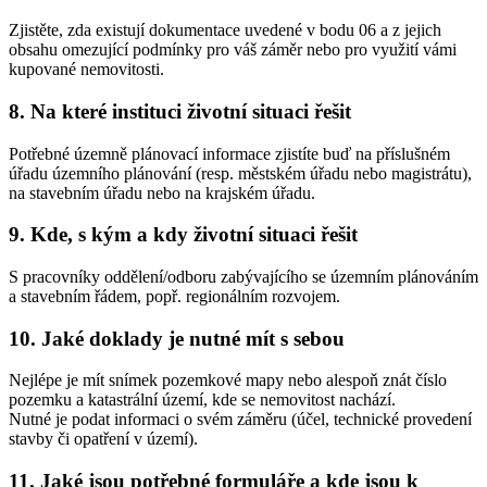
Zjistěte, zda existují dokumentace uvedené v bodu 06 a z jejich
obsahu omezující podmínky pro váš záměr nebo pro využití vámi
kupované nemovitosti.
8. Na které instituci životní situaci řešit
Potřebné územně plánovací informace zjistíte buď na příslušném
úřadu územního plánování (resp. městském úřadu nebo magistrátu),
na stavebním úřadu nebo na krajském úřadu.
9. Kde, s kým a kdy životní situaci řešit
S pracovníky oddělení/odboru zabývajícího se územním plánováním
a stavebním řádem, popř. regionálním rozvojem.
10. Jaké doklady je nutné mít s sebou
Nejlépe je mít snímek pozemkové mapy nebo alespoň znát číslo
pozemku a katastrální území, kde se nemovitost nachází.
Nutné je podat informaci o svém záměru (účel, technické provedení
stavby či opatření v území).
11. Jaké jsou potřebné formuláře a kde jsou k