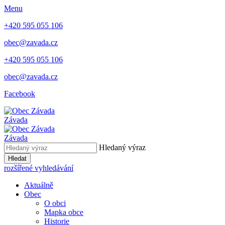
Menu
+420 595 055 106
obec@zavada.cz
+420 595 055 106
obec@zavada.cz
Facebook
Závada
Závada
Hledaný výraz
Hledat
rozšířené vyhledávání
Aktuálně
Obec
O obci
Mapka obce
Historie