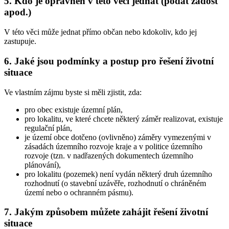
5. Kdo je oprávněn v této věci jednat (podat žádost
apod.)
V této věci může jednat přímo občan nebo kdokoliv, kdo jej
zastupuje.
6. Jaké jsou podmínky a postup pro řešení životní
situace
Ve vlastním zájmu byste si měli zjistit, zda:
pro obec existuje územní plán,
pro lokalitu, ve které chcete některý záměr realizovat, existuje
regulační plán,
je území obce dotčeno (ovlivněno) záměry vymezenými v
zásadách územního rozvoje kraje a v politice územního
rozvoje (tzn. v nadřazených dokumentech územního
plánování),
pro lokalitu (pozemek) není vydán některý druh územního
rozhodnutí (o stavební uzávěře, rozhodnutí o chráněném
území nebo o ochranném pásmu).
7. Jakým způsobem můžete zahájit řešení životní
situace