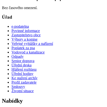
Bez časového omezení.
Úřad
e-podatelna
Povinné informace
Zastupitelstvo obce
Výbory a komise
Veřejné vyhlášky a nařízení
Poplatek za psa
Vodovod a kanalizace
Odpady
Senior doprava
Úřední deska
Hlášení rozhlasu
Úřední hodiny
Ke stažení archív
Profil zadavatele
Smlouvy
Životní situace
Nabídky