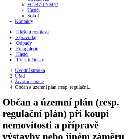
FC-B7 TÝM!!!
Hasiči
Sokol
Kontakty
Hlášení rozhlasu
Zpravodaj
Odpady
Fotogalerie
Hasiči
TV Hlučínsko
Úvodní stránka
Úřad
Životní situace
Občan a územní plán (resp. regulační...
Občan a územní plán (resp.
regulační plán) při koupi
nemovitosti a přípravě
výstavby nebo jiném záměru