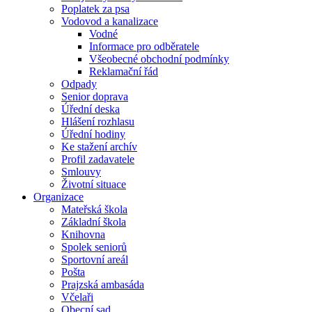
Poplatek za psa
Vodovod a kanalizace
Vodné
Informace pro odběratele
Všeobecné obchodní podmínky
Reklamační řád
Odpady
Senior doprava
Úřední deska
Hlášení rozhlasu
Úřední hodiny
Ke stažení archív
Profil zadavatele
Smlouvy
Životní situace
Organizace
Mateřská škola
Základní škola
Knihovna
Spolek seniorů
Sportovní areál
Pošta
Prajzská ambasáda
Včelaři
Obecní sad