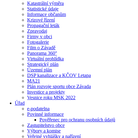
Katastrální výměra
Statistické údaje
Informace občanům
Krizové řízení
Propagační leták
Zpravodaj
Firmy v obci
Fotogalerie
Film o Závadě
Panorama 360°
Virtuální prohlídka
Strategický plán
Územní plán
DSP kanalizace a KČOV I.etapa
MA21
Plán rozvoje sportu obce Závada
Investice a projekty
Vesnice roku MSK 2022
Úřad
e-podatelna
Povinné informace
Pověřenec pro ochranu osobních údajů
Zastupitelstvo obce
Výbory a komise
Veřejné vyhlášky a nařízení