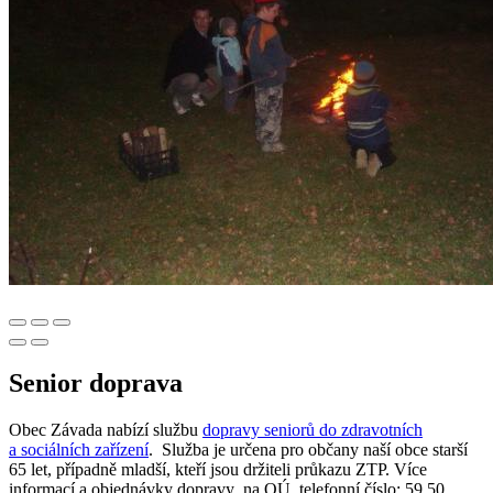
Senior doprava
Obec Závada nabízí službu
dopravy seniorů do zdravotních
a sociálních zařízení
. Služba je určena pro občany naší obce starší
65 let, případně mladší, kteří jsou držiteli průkazu ZTP. Více
informací a objednávky dopravy na OÚ, telefonní číslo: 59 50