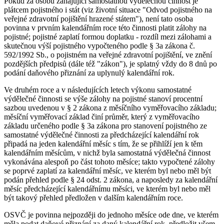
Pokud za osobu zahajující samostatnou výdělečnou činnost je
plátcem pojistného i stát (viz životní situace "Odvod pojistného na
veřejné zdravotní pojištění hrazené státem"), není tato osoba
povinna v prvním kalendářním roce této činnosti platit zálohy na
pojistné; pojistné zaplatí formou doplatku - rozdíl mezi zálohami a
skutečnou výší pojistného vypočteného podle § 3a zákona č.
592/1992 Sb., o pojistném na veřejné zdravotní pojištění, ve znění
pozdějších předpisů (dále též "zákon"), je splatný vždy do 8 dnů po
podání daňového přiznání za uplynulý kalendářní rok.
Ve druhém roce a v následujících letech výkonu samostatné
výdělečné činnosti se výše zálohy na pojistné stanoví procentní
sazbou uvedenou v § 2 zákona z měsíčního vyměřovacího základu;
měsíční vyměřovací základ činí průměr, který z vyměřovacího
základu určeného podle § 3a zákona pro stanovení pojistného ze
samostatné výdělečné činnosti za předcházející kalendářní rok
připadá na jeden kalendářní měsíc s tím, že se přihlíží jen k těm
kalendářním měsícům, v nichž byla samostatná výdělečná činnost
vykonávána alespoň po část tohoto měsíce; takto vypočtené zálohy
se poprvé zaplatí za kalendářní měsíc, ve kterém byl nebo měl být
podán přehled podle § 24 odst. 2 zákona, a naposledy za kalendářní
měsíc předcházející kalendářnímu měsíci, ve kterém byl nebo měl
být takový přehled předložen v dalším kalendářním roce.
OSVČ je povinna nejpozději do jednoho měsíce ode dne, ve kterém
měla podat daňové přiznání za daný kalendářní rok, předložit všem