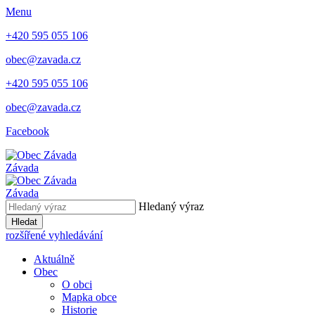
Menu
+420 595 055 106
obec@zavada.cz
+420 595 055 106
obec@zavada.cz
Facebook
Závada
Závada
Hledaný výraz
Hledat
rozšířené vyhledávání
Aktuálně
Obec
O obci
Mapka obce
Historie