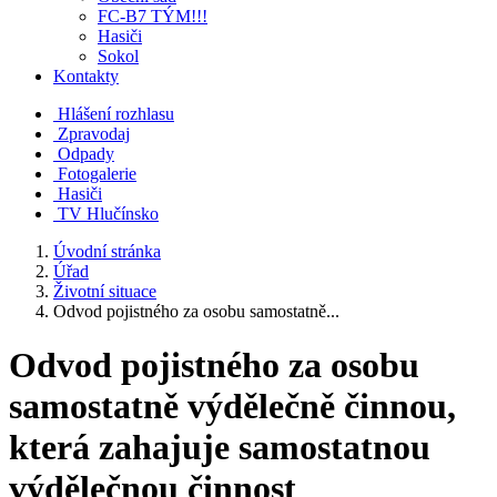
FC-B7 TÝM!!!
Hasiči
Sokol
Kontakty
Hlášení rozhlasu
Zpravodaj
Odpady
Fotogalerie
Hasiči
TV Hlučínsko
Úvodní stránka
Úřad
Životní situace
Odvod pojistného za osobu samostatně...
Odvod pojistného za osobu
samostatně výdělečně činnou,
která zahajuje samostatnou
výdělečnou činnost