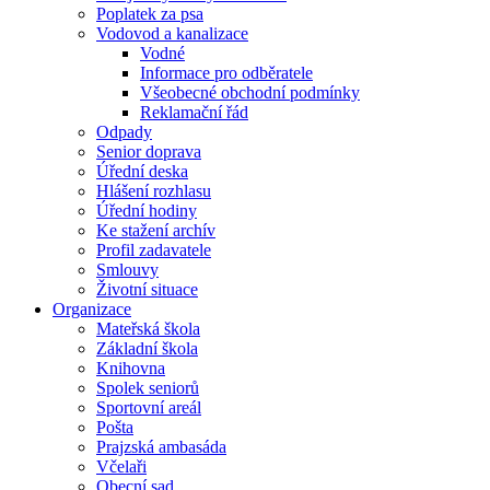
Poplatek za psa
Vodovod a kanalizace
Vodné
Informace pro odběratele
Všeobecné obchodní podmínky
Reklamační řád
Odpady
Senior doprava
Úřední deska
Hlášení rozhlasu
Úřední hodiny
Ke stažení archív
Profil zadavatele
Smlouvy
Životní situace
Organizace
Mateřská škola
Základní škola
Knihovna
Spolek seniorů
Sportovní areál
Pošta
Prajzská ambasáda
Včelaři
Obecní sad