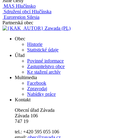
Jsme členy
MAS Hlučínsko
Sdružení obcí Hlučínska
Euroregion Silesia
Partnerská obec
Zawada (PL)
Obec
Historie
Statistické údaje
Úřad
Povinné informace
Zastupitelstvo obce
Ke stažení archív
Multimedia
Facebook
Zpravodaj
Nabídky práce
Kontakt
Obecní úřad Závada
Závada 106
747 19
tel.: +420 595 055 106
email:
obec@zavada.cz