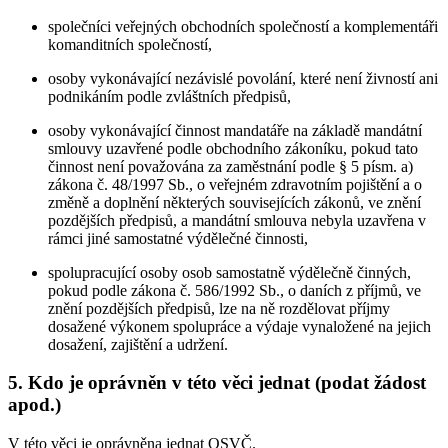
společníci veřejných obchodních společností a komplementáři
komanditních společností,
osoby vykonávající nezávislé povolání, které není živností ani
podnikáním podle zvláštních předpisů,
osoby vykonávající činnost mandatáře na základě mandátní
smlouvy uzavřené podle obchodního zákoníku, pokud tato
činnost není považována za zaměstnání podle § 5 písm. a)
zákona č. 48/1997 Sb., o veřejném zdravotním pojištění a o
změně a doplnění některých souvisejících zákonů, ve znění
pozdějších předpisů, a mandátní smlouva nebyla uzavřena v
rámci jiné samostatné výdělečné činnosti,
spolupracující osoby osob samostatně výdělečně činných,
pokud podle zákona č. 586/1992 Sb., o daních z příjmů, ve
znění pozdějších předpisů, lze na ně rozdělovat příjmy
dosažené výkonem spolupráce a výdaje vynaložené na jejich
dosažení, zajištění a udržení.
5. Kdo je oprávněn v této věci jednat (podat žádost
apod.)
V této věci je oprávněna jednat OSVČ.