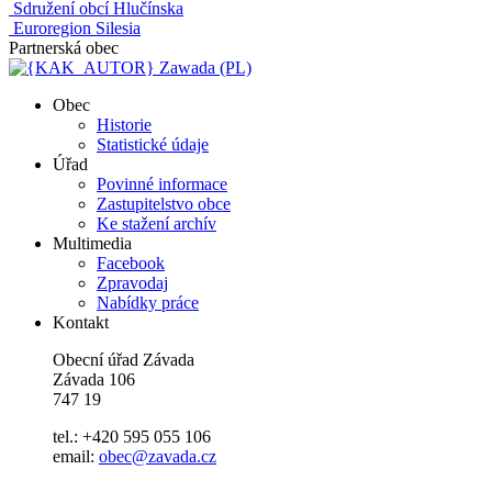
Sdružení obcí Hlučínska
Euroregion Silesia
Partnerská obec
Zawada (PL)
Obec
Historie
Statistické údaje
Úřad
Povinné informace
Zastupitelstvo obce
Ke stažení archív
Multimedia
Facebook
Zpravodaj
Nabídky práce
Kontakt
Obecní úřad Závada
Závada 106
747 19
tel.: +420 595 055 106
email:
obec@zavada.cz