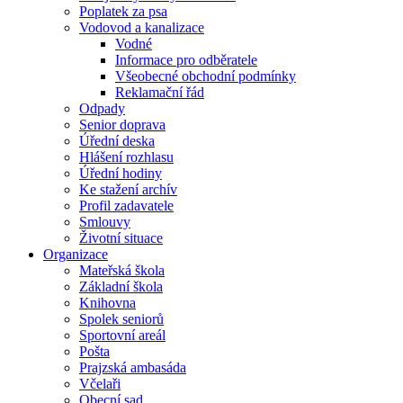
Poplatek za psa
Vodovod a kanalizace
Vodné
Informace pro odběratele
Všeobecné obchodní podmínky
Reklamační řád
Odpady
Senior doprava
Úřední deska
Hlášení rozhlasu
Úřední hodiny
Ke stažení archív
Profil zadavatele
Smlouvy
Životní situace
Organizace
Mateřská škola
Základní škola
Knihovna
Spolek seniorů
Sportovní areál
Pošta
Prajzská ambasáda
Včelaři
Obecní sad