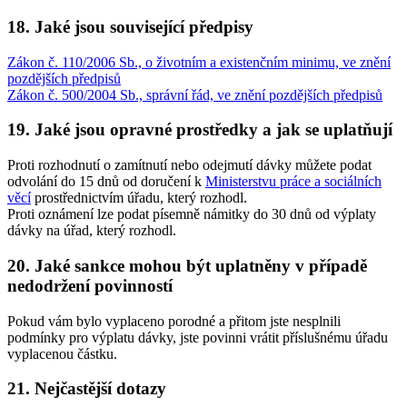
18. Jaké jsou související předpisy
Zákon č. 110/2006 Sb., o životním a existenčním minimu, ve znění
pozdějších předpisů
Zákon č. 500/2004 Sb., správní řád, ve znění pozdějších předpisů
19. Jaké jsou opravné prostředky a jak se uplatňují
Proti rozhodnutí o zamítnutí nebo odejmutí dávky můžete podat
odvolání do 15 dnů od doručení k
Ministerstvu práce a sociálních
věcí
prostřednictvím úřadu, který rozhodl.
Proti oznámení lze podat písemně námitky do 30 dnů od výplaty
dávky na úřad, který rozhodl.
20. Jaké sankce mohou být uplatněny v případě
nedodržení povinností
Pokud vám bylo vyplaceno porodné a přitom jste nesplnili
podmínky pro výplatu dávky, jste povinni vrátit příslušnému úřadu
vyplacenou částku.
21. Nejčastější dotazy