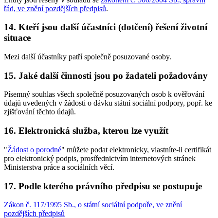
řád, ve znění pozdějších předpisů
.
14. Kteří jsou další účastníci (dotčení) řešení životní
situace
Mezi další účastníky patří společně posuzované osoby.
15. Jaké další činnosti jsou po žadateli požadovány
Písemný souhlas všech společně posuzovaných osob k ověřování
údajů uvedených v žádosti o dávku státní sociální podpory, popř. ke
zjišťování těchto údajů.
16. Elektronická služba, kterou lze využít
"
Žádost o porodné
" můžete podat elektronicky, vlastníte-li certifikát
pro elektronický podpis, prostřednictvím internetových stránek
Ministerstva práce a sociálních věcí.
17. Podle kterého právního předpisu se postupuje
Zákon č. 117/1995 Sb., o státní sociální podpoře, ve znění
pozdějších předpisů