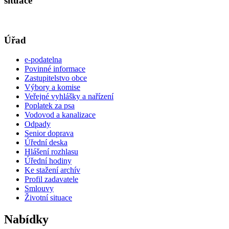
situace
Úřad
e-podatelna
Povinné informace
Zastupitelstvo obce
Výbory a komise
Veřejné vyhlášky a nařízení
Poplatek za psa
Vodovod a kanalizace
Odpady
Senior doprava
Úřední deska
Hlášení rozhlasu
Úřední hodiny
Ke stažení archív
Profil zadavatele
Smlouvy
Životní situace
Nabídky