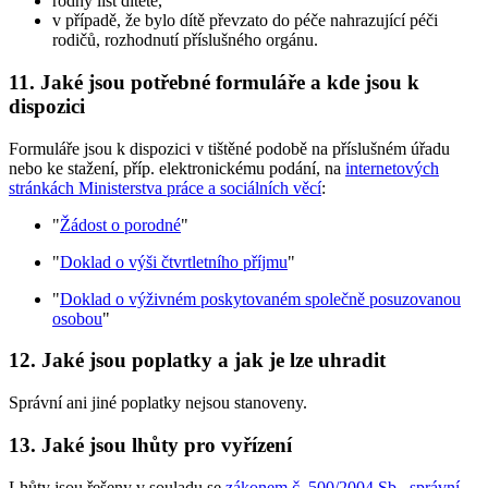
rodný list dítěte,
v případě, že bylo dítě převzato do péče nahrazující péči
rodičů, rozhodnutí příslušného orgánu.
11. Jaké jsou potřebné formuláře a kde jsou k
dispozici
Formuláře jsou k dispozici v tištěné podobě na příslušném úřadu
nebo ke stažení, příp. elektronickému podání, na
internetových
stránkách Ministerstva práce a sociálních věcí
:
"
Žádost o porodné
"
"
Doklad o výši čtvrtletního příjmu
"
"
Doklad o výživném poskytovaném společně posuzovanou
osobou
"
12. Jaké jsou poplatky a jak je lze uhradit
Správní ani jiné poplatky nejsou stanoveny.
13. Jaké jsou lhůty pro vyřízení
Lhůty jsou řešeny v souladu se
zákonem č. 500/2004 Sb., správní