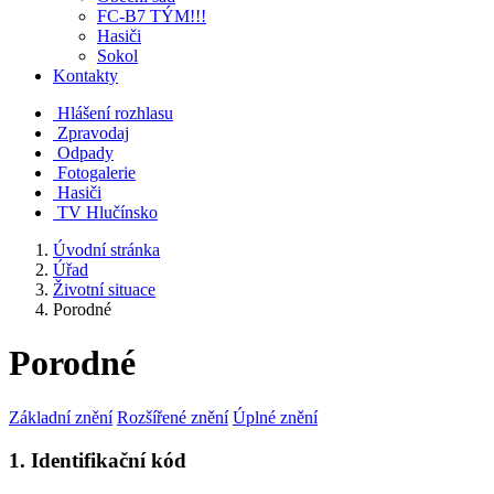
FC-B7 TÝM!!!
Hasiči
Sokol
Kontakty
Hlášení rozhlasu
Zpravodaj
Odpady
Fotogalerie
Hasiči
TV Hlučínsko
Úvodní stránka
Úřad
Životní situace
Porodné
Porodné
Základní znění
Rozšířené znění
Úplné znění
1. Identifikační kód