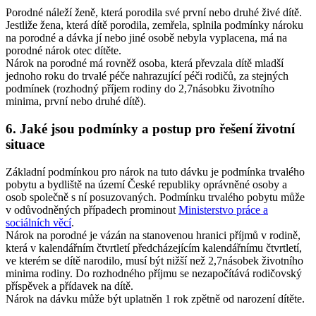
Porodné náleží ženě, která porodila své první nebo druhé živé dítě.
Jestliže žena, která dítě porodila, zemřela, splnila podmínky nároku
na porodné a dávka jí nebo jiné osobě nebyla vyplacena, má na
porodné nárok otec dítěte.
Nárok na porodné má rovněž osoba, která převzala dítě mladší
jednoho roku do trvalé péče nahrazující péči rodičů, za stejných
podmínek (rozhodný příjem rodiny do 2,7násobku životního
minima, první nebo druhé dítě).
6. Jaké jsou podmínky a postup pro řešení životní
situace
Základní podmínkou pro nárok na tuto dávku je podmínka trvalého
pobytu a bydliště na území České republiky oprávněné osoby a
osob společně s ní posuzovaných. Podmínku trvalého pobytu může
v odůvodněných případech prominout
Ministerstvo práce a
sociálních věcí
.
Nárok na porodné je vázán na stanovenou hranici příjmů v rodině,
která v kalendářním čtvrtletí předcházejícím kalendářnímu čtvrtletí,
ve kterém se dítě narodilo, musí být nižší než 2,7násobek životního
minima rodiny. Do rozhodného příjmu se nezapočítává rodičovský
příspěvek a přídavek na dítě.
Nárok na dávku může být uplatněn 1 rok zpětně od narození dítěte.