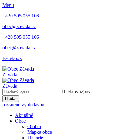
Menu
+420 595 055 106
obec@zavada.cz
+420 595 055 106
obec@zavada.cz
Facebook
Závada
Závada
Hledaný výraz
Hledat
rozšířené vyhledávání
Aktuálně
Obec
O obci
Mapka obce
Historie