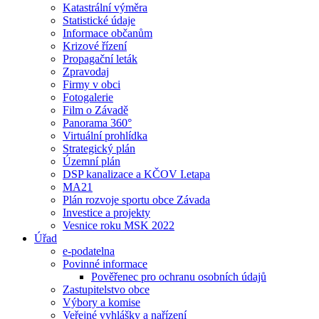
Katastrální výměra
Statistické údaje
Informace občanům
Krizové řízení
Propagační leták
Zpravodaj
Firmy v obci
Fotogalerie
Film o Závadě
Panorama 360°
Virtuální prohlídka
Strategický plán
Územní plán
DSP kanalizace a KČOV I.etapa
MA21
Plán rozvoje sportu obce Závada
Investice a projekty
Vesnice roku MSK 2022
Úřad
e-podatelna
Povinné informace
Pověřenec pro ochranu osobních údajů
Zastupitelstvo obce
Výbory a komise
Veřejné vyhlášky a nařízení