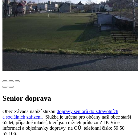
Senior doprava
Obec Závada nabízí službu
dopravy seniorů do zdravotních
a sociálních zařízení
. Služba je určena pro občany naší obce starší
65 let, případně mladší, kteří jsou držiteli průkazu ZTP. Více
informací a objednávky dopravy na OÚ, telefonní číslo: 59 50
55 106.