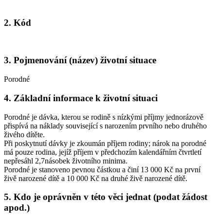
2. Kód
3. Pojmenování (název) životní situace
Porodné
4. Základní informace k životní situaci
Porodné je dávka, kterou se rodině s nízkými příjmy jednorázově
přispívá na náklady související s narozením prvního nebo druhého
živého dítěte.
Při poskytnutí dávky je zkoumán příjem rodiny; nárok na porodné
má pouze rodina, jejíž příjem v předchozím kalendářním čtvrtletí
nepřesáhl 2,7násobek životního minima.
Porodné je stanoveno pevnou částkou a činí 13 000 Kč na první
živě narozené dítě a 10 000 Kč na druhé živě narozené dítě.
5. Kdo je oprávněn v této věci jednat (podat žádost
apod.)